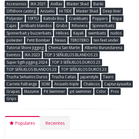
Accesorios
IKA 2021
Anillas
Blaster Shad
Bariki
Offshore casting
Anzuelo
Hi TIDE
Master Shad
Deep liner
Polyester
10FTU
Kattobi Bou
Crankbaits
Poppers
Ropa
Cajas
Jerkbaits blandos
Grubs
Riñonera
Spinnerbaits
Spinnerbait y buzzerbaits
Hèlices
Kayak
swimbaits
nudos
poliester
Petit Bomber
Nexus
TEROTERO
ten feet under
Tutorial Shore Jigging
Chema San Martin
Alberto Burundarena
Eventos
IKA 2023
TOP 3 SEÑUELOS BLANDOS 23
Super ligth jigging 2024
TOP 3 SEÑUELOS DUROS 23
TOP SEÑUELOS BLANDOS 23
TOP SEÑUELOS DUROS 23
Trucha Señuelos Duros
Trucha Cañas
japanstyle
Tauro
Carrete Fullrange
SOM
Anzuelo triple
Chalecos
Capturaysuelta
Grapas
Mazume
Pit Swimmer
pit swimmer
Color
Prox
Grips
Populares
Recientes