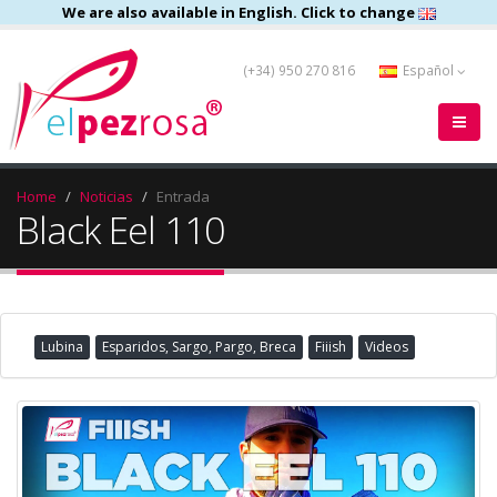
We are also available in English. Click to change
(+34) 950 270 816
Español
Home
Noticias
Entrada
Black Eel 110
Lubina
Esparidos, Sargo, Pargo, Breca
Fiiish
Videos