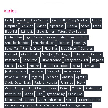
Varios
Fiiish
Tailwalk
Black Minnow
Gan Craft
Crazy Sand Eel
Iberux
Jumprize
Señuelos
Videos
elpezrosa
Tutorial
Shads
Patos
Black Eel
Swimbait
Micro Gamer
Tutorial Slow Jigging
Jointed Claw
Jigs
Cañas
Lipless
Pato
Pink Fish Tour
Señuelos blandos
Señuelos duros
Flotantes
Slow Jigs
Power Tail
Familia Crazy
Float Plus
Mud Digger
Carretes
Fishbook
Alpha Tackle
Slow Jig
Catalogos
Babyface
Breaden
Paseantes
Concursos
Flurocarbonos
Crazy Paddle Tail
Regalos
Unitika
HMKL
Pudlee
Tutorial Tai Rubber
Xesta
Trenzados
Jerkbaits duros
Cangrejos
Stick baits
Aniversario
Power Tail Squid
regalos
Trenzado
Análisis
Ajist TZ
Studio Ocean Mark
Paddle invertida
Fullrange
Scotty
Candy Shrimp
Hundidos
Ichikawa
Kaiten
Torzite
Assist hook
Perfect Link
Sonda
Rais
Light Spinning
Cross Two
lubinas mediterraneo
Super ligth jigging
Vinilos
Tutorial Tip Run
Carrete slow jigging
Trucha Señuelos Blandos
Pegamentos