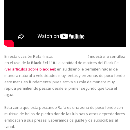
En esta ocasión Rafa (insta:
) muestra la sencillez
@rafa_fishandhunting
en el uso de la
Black Eel 110
. La cantidad de matices del Black Eel
(
ver artículos sobre black eel
) en su diseño le permiten nadar de
manera natural a velocidades muy lentas y en zonas de poco fondo
este matiz es fundamental pues activa su cola de manera muy
rápida permitiendo pescar desde el primer segundo que toca el
agua.
Esta zona que esta pescando Rafa es una zona de poco fondo con
multitud de bolos de piedra donde las lubinas y otros depredadores
emboscan a sus presas. Esperamos os guste y os subscribáis al
canal.