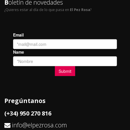
B
oletín de novedades
¿Quieres estar al día de lo que pasa en
El Pez Rosa
?
Pregúntanos
(+34) 950 270 816
info@elpezrosa.com