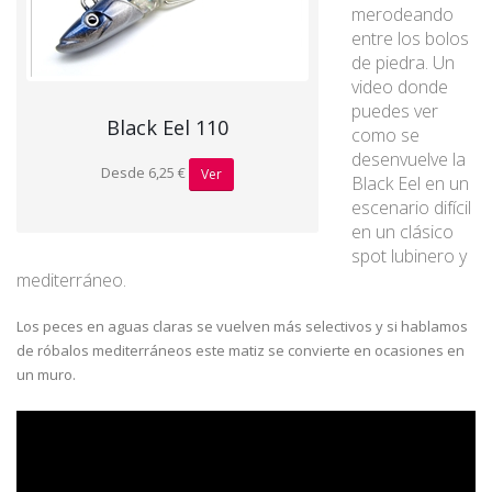
merodeando
entre los bolos
de piedra. Un
video donde
puedes ver
Black Eel 110
como se
desenvuelve la
Desde 6,25 €
Ver
Black Eel en un
escenario difícil
en un clásico
spot lubinero y
mediterráneo.
Los peces en aguas claras se vuelven más selectivos y si hablamos
de róbalos mediterráneos este matiz se convierte en ocasiones en
un muro.