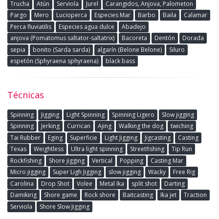
Trucha
Atún
Serviola
Jurel
Carangidos, Anjova, Palometon
Pargo
Mero
Lucioperca
Especies Mar
Barbo
Baila
Calamar
Perca fluviatilis
Especies agua dulce
Abadejo
anjova (Pomatomus saltator-saltatrix)
Bacoreta
Dentón
Dorada
sepia
bonito (Sarda sarda)
algarín (Belone Belone)
Siluro
espetón (Sphyraena sphyraena)
black bass
Técnicas
Spinning
Jigging
Light Spinning
Spinning Ligero
Slow jigging
Spinning
Jerking
Currican
Ajing
Walking the dog
twiching
Tai Rubber
Eging
Superficie
Light Jigging
Jigcasting
Casting
Texas
Weightless
Ultra light spinning
Streetfishing
Tip Run
Rockfishing
Shore jigging
Vertical
Popping
Casting Mar
Micro jigging
Super Ligh Jigging
slow jigging
Wacky
Free Rig
Carolina
Drop Shot
Volee
Metal Ika
split shot
Darting
Damikirig
Shore game
Rock shore
Baitcasting
Ika jet
Traction
Serviola
Shore Slow Jigging