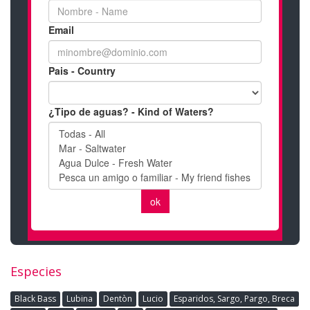
Especies
Black Bass
Lubina
Dentòn
Lucio
Esparidos, Sargo, Pargo, Breca