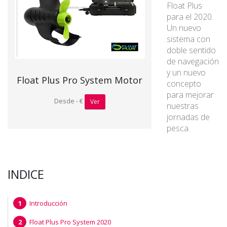
Float Plus
para el 2020.
Un nuevo
sistema con
doble sentido
de navegación
y un nuevo
Float Plus Pro System Motor
concepto
para mejorar
Desde - €
Ver
nuestras
jornadas de
pesca.
INDICE
Introducción
Float Plus Pro System 2020