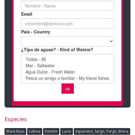
Especies
Black Bass
Lubina
Dentòn
Lucio
Esparidos, Sargo, Pargo, Breca