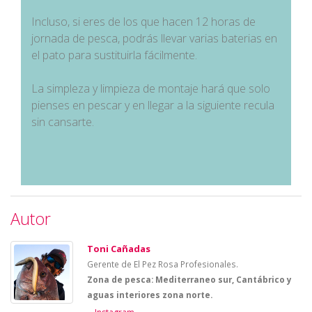
Incluso, si eres de los que hacen 12 horas de
jornada de pesca, podrás llevar varias baterias en
el pato para sustituirla fácilmente.
La simpleza y limpieza de montaje hará que solo
pienses en pescar y en llegar a la siguiente recula
sin cansarte.
Autor
Toni Cañadas
Gerente de El Pez Rosa Profesionales.
Zona de pesca: Mediterraneo sur, Cantábrico y
aguas interiores zona norte.