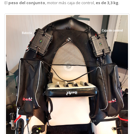
El
peso del conjunto
, motor más caja de control,
es de 3,3 kg
.