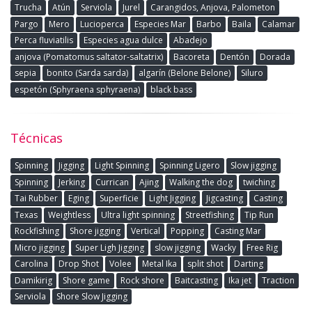
Trucha
Atún
Serviola
Jurel
Carangidos, Anjova, Palometon
Pargo
Mero
Lucioperca
Especies Mar
Barbo
Baila
Calamar
Perca fluviatilis
Especies agua dulce
Abadejo
anjova (Pomatomus saltator-saltatrix)
Bacoreta
Dentón
Dorada
sepia
bonito (Sarda sarda)
algarín (Belone Belone)
Siluro
espetón (Sphyraena sphyraena)
black bass
Técnicas
Spinning
Jigging
Light Spinning
Spinning Ligero
Slow jigging
Spinning
Jerking
Currican
Ajing
Walking the dog
twiching
Tai Rubber
Eging
Superficie
Light Jigging
Jigcasting
Casting
Texas
Weightless
Ultra light spinning
Streetfishing
Tip Run
Rockfishing
Shore jigging
Vertical
Popping
Casting Mar
Micro jigging
Super Ligh Jigging
slow jigging
Wacky
Free Rig
Carolina
Drop Shot
Volee
Metal Ika
split shot
Darting
Damikirig
Shore game
Rock shore
Baitcasting
Ika jet
Traction
Serviola
Shore Slow Jigging