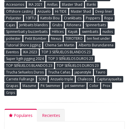
Accesorios
IKA 2021
Anillas
Blaster Shad
Bariki
Offshore casting
Anzuelo
Hi TIDE
Master Shad
Deep liner
Polyester
10FTU
Kattobi Bou
Crankbaits
Poppers
Ropa
Cajas
Jerkbaits blandos
Grubs
Riñonera
Spinnerbaits
Spinnerbait y buzzerbaits
Hèlices
Kayak
swimbaits
nudos
poliester
Petit Bomber
Nexus
TEROTERO
ten feet under
Tutorial Shore Jigging
Chema San Martin
Alberto Burundarena
Eventos
IKA 2023
TOP 3 SEÑUELOS BLANDOS 23
Super ligth jigging 2024
TOP 3 SEÑUELOS DUROS 23
TOP SEÑUELOS BLANDOS 23
TOP SEÑUELOS DUROS 23
Trucha Señuelos Duros
Trucha Cañas
japanstyle
Tauro
Carrete Fullrange
SOM
Anzuelo triple
Chalecos
Capturaysuelta
Grapas
Mazume
Pit Swimmer
pit swimmer
Color
Prox
Grips
Populares
Recientes