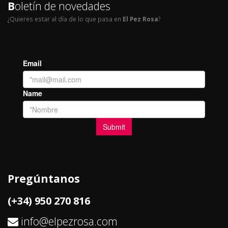
B
oletín de novedades
¿Quieres estar al día de lo que pasa en
El Pez Rosa
?
Pregúntanos
(+34) 950 270 816
info@elpezrosa.com