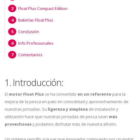
Float Plus Compact Edition
Baterías Float Plus
Conclusión
Info Profesionales
Comentarios
1. Introducción:
El
motor Float Plus
se ha convertido
en un referente
para la
mejora de la pesca en pato en comodidad y aprovechamiento de
nuestras jornadas. Su
ligereza y simpleza
de instalación y
utilización hace que nuestras jornadas de pesca sean
más
provechosas
y podamos disfrutar más de nuestra afición.
Un sistema sencillo a la par que innovador compuesto por un motor