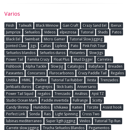
Varios
Fiiish
Tailwalk
Black Minnow
Gan Craft
Crazy Sand Eel
Iberux
Jumprize
Señuelos
Videos
elpezrosa
Tutorial
Shads
Patos
Black Eel
Swimbait
Micro Gamer
Tutorial Slow Jigging
Jointed Claw
Jigs
Cañas
Lipless
Pato
Pink Fish Tour
Señuelos blandos
Señuelos duros
Flotantes
Slow Jigs
Power Tail
Familia Crazy
Float Plus
Mud Digger
Carretes
Fishbook
Alpha Tackle
Slow Jig
Catalogos
Babyface
Breaden
Paseantes
Concursos
Flurocarbonos
Crazy Paddle Tail
Regalos
Unitika
HMKL
Pudlee
Tutorial Tai Rubber
Xesta
Trenzados
Jerkbaits duros
Cangrejos
Stick baits
Aniversario
Power Tail Squid
regalos
Trenzado
Análisis
Ajist TZ
Studio Ocean Mark
Paddle invertida
Fullrange
Scotty
Candy Shrimp
Hundidos
Ichikawa
Kaiten
Torzite
Assist hook
Perfect Link
Sonda
Rais
Light Spinning
Cross Two
lubinas mediterraneo
Super ligth jigging
Vinilos
Tutorial Tip Run
Carrete slow jigging
Trucha Señuelos Blandos
Pegamentos