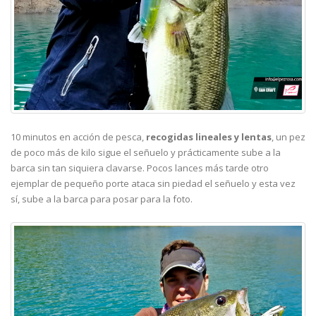
10 minutos en acción de pesca,
recogidas lineales y lentas
, un pez
de poco más de kilo sigue el señuelo y prácticamente sube a la
barca sin tan siquiera clavarse. Pocos lances más tarde otro
ejemplar de pequeño porte ataca sin piedad el señuelo y esta vez
sí, sube a la barca para posar para la foto.