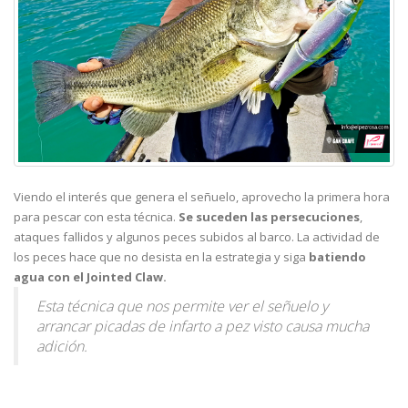
Viendo el interés que genera el señuelo, aprovecho la primera hora
para pescar con esta técnica.
Se suceden las persecuciones
,
ataques fallidos y algunos peces subidos al barco. La actividad de
los peces hace que no desista en la estrategia y siga
batiendo
agua con el Jointed Claw.
Esta técnica que nos permite ver el señuelo y
arrancar picadas de infarto a pez visto causa mucha
adición.