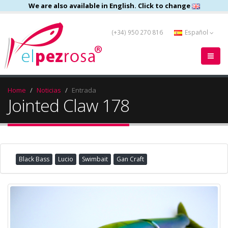
We are also available in English. Click to change
(+34) 950 270 816
Español
Home
Noticias
Entrada
Jointed Claw 178
Black Bass
Lucio
Swimbait
Gan Craft