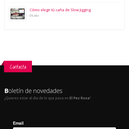
Cómo elegir tú caña de Slow Jigging
06 abr
Contacta
B
oletín de novedades
¿Quieres estar al día de lo que pasa en
El Pez Rosa
?