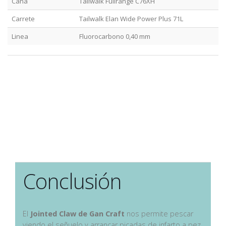
Caña
Tailwalk Fullrange C76XH
Carrete
Tailwalk Elan Wide Power Plus 71L
Linea
Fluorocarbono 0,40 mm
Conclusión
El
Jointed Claw de Gan Craft
nos permite pescar
viendo el señuelo y arrancar picadas de infarto a pez