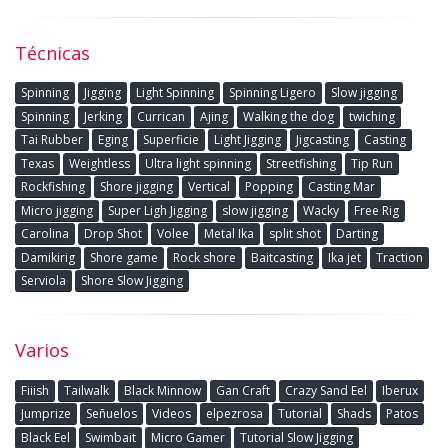
Técnicas
Spinning
Jigging
Light Spinning
Spinning Ligero
Slow jigging
Spinning
Jerking
Currican
Ajing
Walking the dog
twiching
Tai Rubber
Eging
Superficie
Light Jigging
Jigcasting
Casting
Texas
Weightless
Ultra light spinning
Streetfishing
Tip Run
Rockfishing
Shore jigging
Vertical
Popping
Casting Mar
Micro jigging
Super Ligh Jigging
slow jigging
Wacky
Free Rig
Carolina
Drop Shot
Volee
Metal Ika
split shot
Darting
Damikirig
Shore game
Rock shore
Baitcasting
Ika jet
Traction
Serviola
Shore Slow Jigging
Varios
Fiiish
Tailwalk
Black Minnow
Gan Craft
Crazy Sand Eel
Iberux
Jumprize
Señuelos
Videos
elpezrosa
Tutorial
Shads
Patos
Black Eel
Swimbait
Micro Gamer
Tutorial Slow Jigging