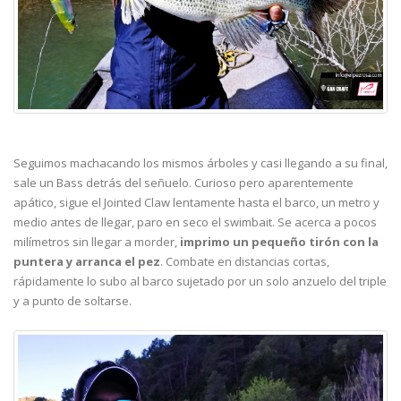
Seguimos machacando los mismos árboles y casi llegando a su final,
sale un Bass detrás del señuelo. Curioso pero aparentemente
apático, sigue el Jointed Claw lentamente hasta el barco, un metro y
medio antes de llegar, paro en seco el swimbait. Se acerca a pocos
milímetros sin llegar a morder,
imprimo un pequeño tirón con la
puntera y arranca el pez
. Combate en distancias cortas,
rápidamente lo subo al barco sujetado por un solo anzuelo del triple
y a punto de soltarse.