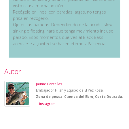
visto causa mucha adición.
Recógelo en lineal con paradas largas, no tengas
prisa en recogerlo.
Ojo en las paradas. Dependiendo de la acción, slow
sinking o floating, hará que tenga movimiento incluso
parado. Esos momentos que ves al Black Bass
acercarse al Jointed se hacen eternos. Paciencia.
Autor
Jaume Centellas
Embajador Fiiish y Equipo de El Pez Rosa.
Zona de pesca: Cuenca del Ebro, Costa Dourada.
Instagram