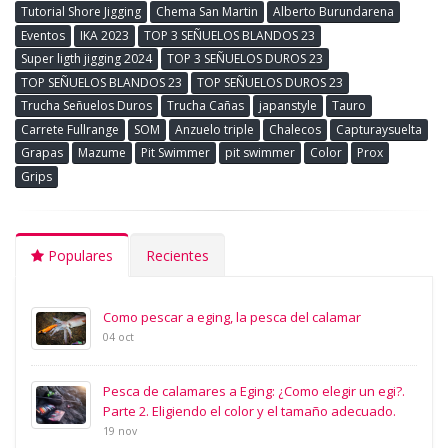
Tutorial Shore Jigging
Chema San Martin
Alberto Burundarena
Eventos
IKA 2023
TOP 3 SEÑUELOS BLANDOS 23
Super ligth jigging 2024
TOP 3 SEÑUELOS DUROS 23
TOP SEÑUELOS BLANDOS 23
TOP SEÑUELOS DUROS 23
Trucha Señuelos Duros
Trucha Cañas
japanstyle
Tauro
Carrete Fullrange
SOM
Anzuelo triple
Chalecos
Capturaysuelta
Grapas
Mazume
Pit Swimmer
pit swimmer
Color
Prox
Grips
Populares
Recientes
Como pescar a eging, la pesca del calamar
04 oct
Pesca de calamares a Eging: ¿Como elegir un egi?.
Parte 2. Eligiendo el color y el tamaño adecuado.
19 nov