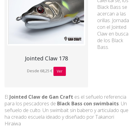
calentarse, los
Black Bass se
acercan a las
orillas. Jornada
con el Jointed
Claw en busca
de los Black
Bass.
Jointed Claw 178
Desde 68,25 €
Ver
El
Jointed Claw de Gan Craft
es el señuelo referencia
para los pescadores de
Black Bass con swimbaits
. Un
señuelo de culto. Un swimbait sin babero y articulado que
ha creado escuela ideado y diseñado por Takanori
Hiraiwa
@gancraft_taka