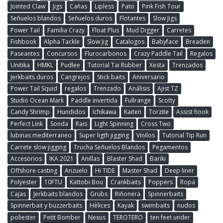
Jointed Claw
Jigs
Cañas
Lipless
Pato
Pink Fish Tour
Señuelos blandos
Señuelos duros
Flotantes
Slow Jigs
Power Tail
Familia Crazy
Float Plus
Mud Digger
Carretes
Fishbook
Alpha Tackle
Slow Jig
Catalogos
Babyface
Breaden
Paseantes
Concursos
Flurocarbonos
Crazy Paddle Tail
Regalos
Unitika
HMKL
Pudlee
Tutorial Tai Rubber
Xesta
Trenzados
Jerkbaits duros
Cangrejos
Stick baits
Aniversario
Power Tail Squid
regalos
Trenzado
Análisis
Ajist TZ
Studio Ocean Mark
Paddle invertida
Fullrange
Scotty
Candy Shrimp
Hundidos
Ichikawa
Kaiten
Torzite
Assist hook
Perfect Link
Sonda
Rais
Light Spinning
Cross Two
lubinas mediterraneo
Super ligth jigging
Vinilos
Tutorial Tip Run
Carrete slow jigging
Trucha Señuelos Blandos
Pegamentos
Accesorios
IKA 2021
Anillas
Blaster Shad
Bariki
Offshore casting
Anzuelo
Hi TIDE
Master Shad
Deep liner
Polyester
10FTU
Kattobi Bou
Crankbaits
Poppers
Ropa
Cajas
Jerkbaits blandos
Grubs
Riñonera
Spinnerbaits
Spinnerbait y buzzerbaits
Hèlices
Kayak
swimbaits
nudos
poliester
Petit Bomber
Nexus
TEROTERO
ten feet under