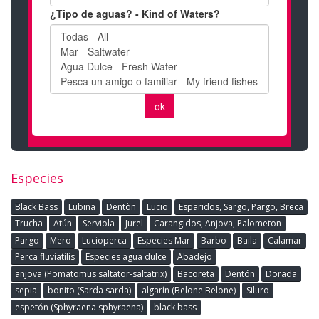
Especies
Black Bass
Lubina
Dentòn
Lucio
Esparidos, Sargo, Pargo, Breca
Trucha
Atún
Serviola
Jurel
Carangidos, Anjova, Palometon
Pargo
Mero
Lucioperca
Especies Mar
Barbo
Baila
Calamar
Perca fluviatilis
Especies agua dulce
Abadejo
anjova (Pomatomus saltator-saltatrix)
Bacoreta
Dentón
Dorada
sepia
bonito (Sarda sarda)
algarín (Belone Belone)
Siluro
espetón (Sphyraena sphyraena)
black bass