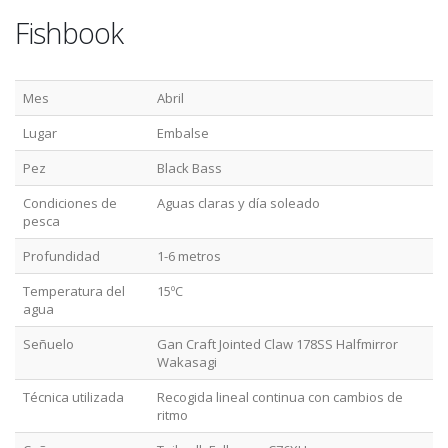
Fishbook
Mes
Abril
Lugar
Embalse
Pez
Black Bass
Condiciones de
Aguas claras y día soleado
pesca
Profundidad
1-6 metros
Temperatura del
15ºC
agua
Señuelo
Gan Craft Jointed Claw 178SS Halfmirror
Wakasagi
Técnica utilizada
Recogida lineal continua con cambios de
ritmo