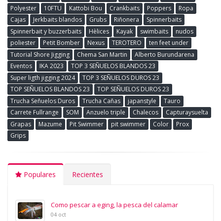
Polyester
10FTU
Kattobi Bou
Crankbaits
Poppers
Ropa
Cajas
Jerkbaits blandos
Grubs
Riñonera
Spinnerbaits
Spinnerbait y buzzerbaits
Hèlices
Kayak
swimbaits
nudos
poliester
Petit Bomber
Nexus
TEROTERO
ten feet under
Tutorial Shore Jigging
Chema San Martin
Alberto Burundarena
Eventos
IKA 2023
TOP 3 SEÑUELOS BLANDOS 23
Super ligth jigging 2024
TOP 3 SEÑUELOS DUROS 23
TOP SEÑUELOS BLANDOS 23
TOP SEÑUELOS DUROS 23
Trucha Señuelos Duros
Trucha Cañas
japanstyle
Tauro
Carrete Fullrange
SOM
Anzuelo triple
Chalecos
Capturaysuelta
Grapas
Mazume
Pit Swimmer
pit swimmer
Color
Prox
Grips
Populares
Recientes
Como pescar a eging, la pesca del calamar
04 oct