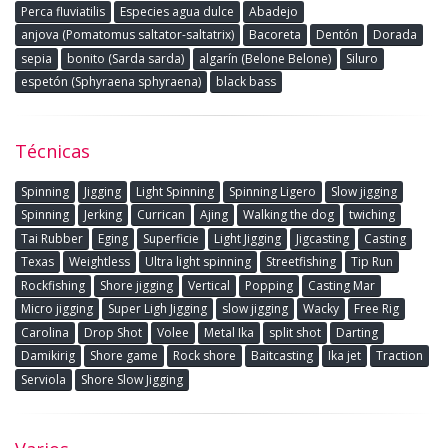
Perca fluviatilis
Especies agua dulce
Abadejo
anjova (Pomatomus saltator-saltatrix)
Bacoreta
Dentón
Dorada
sepia
bonito (Sarda sarda)
algarín (Belone Belone)
Siluro
espetón (Sphyraena sphyraena)
black bass
Técnicas
Spinning
Jigging
Light Spinning
Spinning Ligero
Slow jigging
Spinning
Jerking
Currican
Ajing
Walking the dog
twiching
Tai Rubber
Eging
Superficie
Light Jigging
Jigcasting
Casting
Texas
Weightless
Ultra light spinning
Streetfishing
Tip Run
Rockfishing
Shore jigging
Vertical
Popping
Casting Mar
Micro jigging
Super Ligh Jigging
slow jigging
Wacky
Free Rig
Carolina
Drop Shot
Volee
Metal Ika
split shot
Darting
Damikirig
Shore game
Rock shore
Baitcasting
Ika jet
Traction
Serviola
Shore Slow Jigging