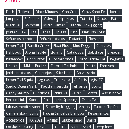
Varios
Fiiish
Tailwalk
Black Minnow
Gan Craft
Crazy Sand Eel
Iberux
Jumprize
Señuelos
Videos
elpezrosa
Tutorial
Shads
Patos
Black Eel
Swimbait
Micro Gamer
Tutorial Slow Jigging
Jointed Claw
Jigs
Cañas
Lipless
Pato
Pink Fish Tour
Señuelos blandos
Señuelos duros
Flotantes
Slow Jigs
Power Tail
Familia Crazy
Float Plus
Mud Digger
Carretes
Fishbook
Alpha Tackle
Slow Jig
Catalogos
Babyface
Breaden
Paseantes
Concursos
Flurocarbonos
Crazy Paddle Tail
Regalos
Unitika
HMKL
Pudlee
Tutorial Tai Rubber
Xesta
Trenzados
Jerkbaits duros
Cangrejos
Stick baits
Aniversario
Power Tail Squid
regalos
Trenzado
Análisis
Ajist TZ
Studio Ocean Mark
Paddle invertida
Fullrange
Scotty
Candy Shrimp
Hundidos
Ichikawa
Kaiten
Torzite
Assist hook
Perfect Link
Sonda
Rais
Light Spinning
Cross Two
lubinas mediterraneo
Super ligth jigging
Vinilos
Tutorial Tip Run
Carrete slow jigging
Trucha Señuelos Blandos
Pegamentos
Accesorios
IKA 2021
Anillas
Blaster Shad
Bariki
Offshore casting
Anzuelo
Hi TIDE
Master Shad
Deep liner