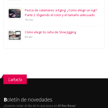
Pesca de calamares a Eging: ¿Como elegir un egi?.
Parte 2. Eligiendo el color y el tamaño adecuado.
19 nov
Cómo elegir tú caña de Slow Jigging
06 abr
Contacta
B
oletín de novedades
¿Quieres estar al día de lo que pasa en
El Pez Rosa
?