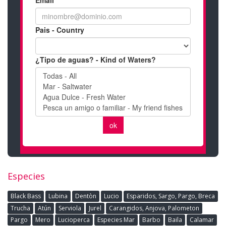
Especies
Black Bass
Lubina
Dentòn
Lucio
Esparidos, Sargo, Pargo, Breca
Trucha
Atún
Serviola
Jurel
Carangidos, Anjova, Palometon
Pargo
Mero
Lucioperca
Especies Mar
Barbo
Baila
Calamar