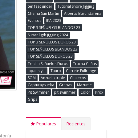
ten feet under
Tutorial Shore Jigging
Chema San Martin
Alberto Burundarena
Eventos
IKA 2023
TOP 3 SEÑUELOS BLANDOS 23
Super ligth jigging 2024
TOP 3 SEÑUELOS DUROS 23
TOP SEÑUELOS BLANDOS 23
TOP SEÑUELOS DUROS 23
Trucha Señuelos Duros
Trucha Cañas
japanstyle
Tauro
Carrete Fullrange
SOM
Anzuelo triple
Chalecos
Capturaysuelta
Grapas
Mazume
Pit Swimmer
pit swimmer
Color
Prox
Grips
Populares
Recientes
otonía