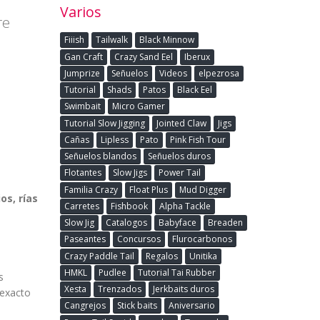
Varios
re
Fiiish
Tailwalk
Black Minnow
Gan Craft
Crazy Sand Eel
Iberux
Jumprize
Señuelos
Videos
elpezrosa
Tutorial
Shads
Patos
Black Eel
Swimbait
Micro Gamer
Tutorial Slow Jigging
Jointed Claw
Jigs
Cañas
Lipless
Pato
Pink Fish Tour
Señuelos blandos
Señuelos duros
Flotantes
Slow Jigs
Power Tail
Familia Crazy
Float Plus
Mud Digger
os, rías
Carretes
Fishbook
Alpha Tackle
Slow Jig
Catalogos
Babyface
Breaden
Paseantes
Concursos
Flurocarbonos
Crazy Paddle Tail
Regalos
Unitika
HMKL
Pudlee
Tutorial Tai Rubber
s
Xesta
Trenzados
Jerkbaits duros
 exacto
Cangrejos
Stick baits
Aniversario