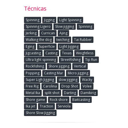
Técnicas
Spinning
Jigging
Light Spinning
Spinning Ligero
Slow jigging
Spinning
Jerking
Currican
Ajing
Walking the dog
twiching
Tai Rubber
Eging
Superficie
Light Jigging
Jigcasting
Casting
Texas
Weightless
Ultra light spinning
Streetfishing
Tip Run
Rockfishing
Shore jigging
Vertical
Popping
Casting Mar
Micro jigging
Super Ligh Jigging
slow jigging
Wacky
Free Rig
Carolina
Drop Shot
Volee
Metal Ika
split shot
Darting
Damikirig
Shore game
Rock shore
Baitcasting
Ika jet
Traction
Serviola
Shore Slow Jigging