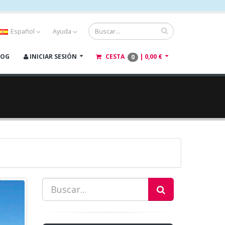
Español
Ayuda
LOG
INICIAR SESIÓN
CESTA
|
0,00 €
0