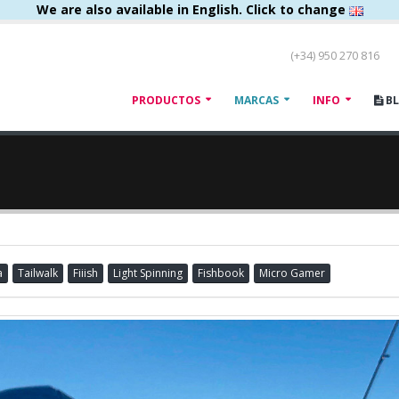
We are also available in English. Click to change
(+34) 950 270 816
PRODUCTOS
MARCAS
INFO
B
a
Tailwalk
Fiiish
Light Spinning
Fishbook
Micro Gamer