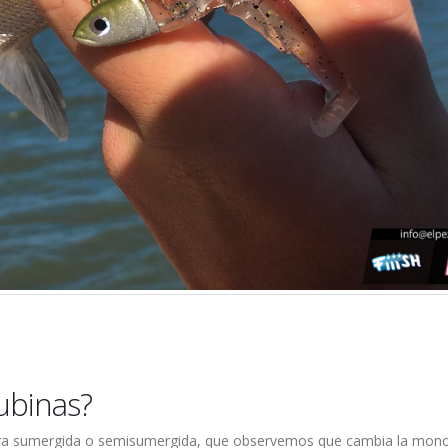
lubinas?
tura sumergida o semisumergida, que observemos que cambia la mon