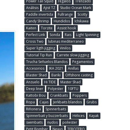
Power Tail Squid
regalos
Trenzado
Análisis
Ajist TZ
Studio Ocean Mark
Paddle invertida
Fullrange
Scotty
Candy Shrimp
Hundidos
Ichikawa
Kaiten
Torzite
Assist hook
Perfect Link
Sonda
Rais
Light Spinning
Cross Two
lubinas mediterraneo
Super ligth jigging
Vinilos
Tutorial Tip Run
Carrete slow jigging
Trucha Señuelos Blandos
Pegamentos
Accesorios
IKA 2021
Anillas
Blaster Shad
Bariki
Offshore casting
Anzuelo
Hi TIDE
Master Shad
Deep liner
Polyester
10FTU
Kattobi Bou
Crankbaits
Poppers
Ropa
Cajas
Jerkbaits blandos
Grubs
Riñonera
Spinnerbaits
Spinnerbait y buzzerbaits
Hèlices
Kayak
swimbaits
nudos
poliester
Petit Bomber
Nexus
TEROTERO