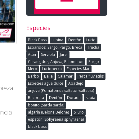
Especies
Black Bass
Lubina
Dentòn
Lucio
Esparidos, Sargo, Pargo, Breca
Trucha
Atún
Serviola
Jurel
Carangidos, Anjova, Palometon
Pargo
Mero
Lucioperca
Especies Mar
Barbo
Baila
Calamar
Perca fluviatilis
Especies agua dulce
Abadejo
pieza
anjova (Pomatomus saltator-saltatrix)
Bacoreta
Dentón
Dorada
sepia
bonito (Sarda sarda)
encia
algarín (Belone Belone)
Siluro
espetón (Sphyraena sphyraena)
black bass