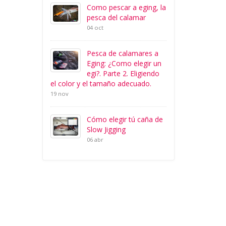
Como pescar a eging, la
pesca del calamar
04 oct
Pesca de calamares a
Eging: ¿Como elegir un
egi?. Parte 2. Eligiendo
el color y el tamaño adecuado.
19 nov
Cómo elegir tú caña de
Slow Jigging
06 abr