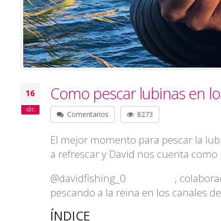
Como pescar lubinas en lo
16
dic
Comentarios
8273
El mejor momento para pescar la lu
a refrescar y David nos cuenta como
@davidfishing_0
, colabora
instagram
pescando a la reina en los canales d
ÍNDICE