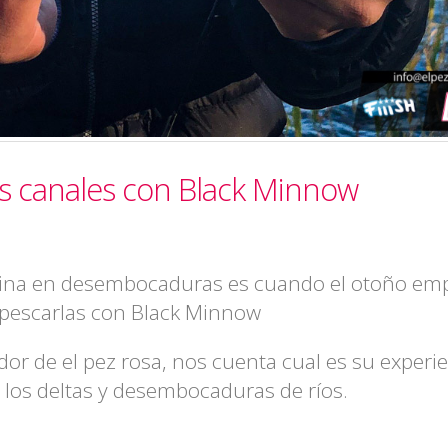
s canales con Black Minnow
bina en desembocaduras es cuando el otoño em
 pescarlas con Black Minnow
dor de el pez rosa, nos cuenta cual es su experi
e los deltas y desembocaduras de ríos.