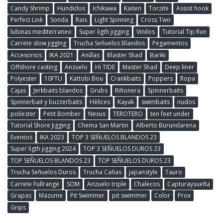
Candy Shrimp
Hundidos
Ichikawa
Kaiten
Torzite
Assist hook
Perfect Link
Sonda
Rais
Light Spinning
Cross Two
lubinas mediterraneo
Super ligth jigging
Vinilos
Tutorial Tip Run
Carrete slow jigging
Trucha Señuelos Blandos
Pegamentos
Accesorios
IKA 2021
Anillas
Blaster Shad
Bariki
Offshore casting
Anzuelo
Hi TIDE
Master Shad
Deep liner
Polyester
10FTU
Kattobi Bou
Crankbaits
Poppers
Ropa
Cajas
Jerkbaits blandos
Grubs
Riñonera
Spinnerbaits
Spinnerbait y buzzerbaits
Hèlices
Kayak
swimbaits
nudos
poliester
Petit Bomber
Nexus
TEROTERO
ten feet under
Tutorial Shore Jigging
Chema San Martin
Alberto Burundarena
Eventos
IKA 2023
TOP 3 SEÑUELOS BLANDOS 23
Super ligth jigging 2024
TOP 3 SEÑUELOS DUROS 23
TOP SEÑUELOS BLANDOS 23
TOP SEÑUELOS DUROS 23
Trucha Señuelos Duros
Trucha Cañas
japanstyle
Tauro
Carrete Fullrange
SOM
Anzuelo triple
Chalecos
Capturaysuelta
Grapas
Mazume
Pit Swimmer
pit swimmer
Color
Prox
Grips