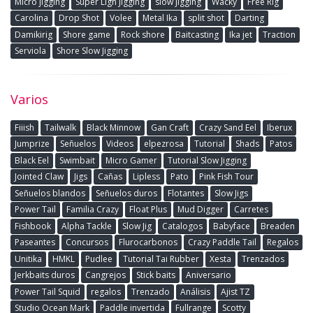
Micro jigging
Super Ligh Jigging
slow jigging
Wacky
Free Rig
Carolina
Drop Shot
Volee
Metal Ika
split shot
Darting
Damikirig
Shore game
Rock shore
Baitcasting
Ika jet
Traction
Serviola
Shore Slow Jigging
Varios
Fiiish
Tailwalk
Black Minnow
Gan Craft
Crazy Sand Eel
Iberux
Jumprize
Señuelos
Videos
elpezrosa
Tutorial
Shads
Patos
Black Eel
Swimbait
Micro Gamer
Tutorial Slow Jigging
Jointed Claw
Jigs
Cañas
Lipless
Pato
Pink Fish Tour
Señuelos blandos
Señuelos duros
Flotantes
Slow Jigs
Power Tail
Familia Crazy
Float Plus
Mud Digger
Carretes
Fishbook
Alpha Tackle
Slow Jig
Catalogos
Babyface
Breaden
Paseantes
Concursos
Flurocarbonos
Crazy Paddle Tail
Regalos
Unitika
HMKL
Pudlee
Tutorial Tai Rubber
Xesta
Trenzados
Jerkbaits duros
Cangrejos
Stick baits
Aniversario
Power Tail Squid
regalos
Trenzado
Análisis
Ajist TZ
Studio Ocean Mark
Paddle invertida
Fullrange
Scotty