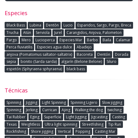
Especies
Black Bass
Lubina
Dentòn
Lucio
Esparidos, Sargo, Pargo, Breca
Trucha
Atún
Serviola
Jurel
Carangidos, Anjova, Palometon
Pargo
Mero
Lucioperca
Especies Mar
Barbo
Baila
Calamar
Perca fluviatilis
Especies agua dulce
Abadejo
anjova (Pomatomus saltator-saltatrix)
Bacoreta
Dentón
Dorada
sepia
bonito (Sarda sarda)
algarín (Belone Belone)
Siluro
espetón (Sphyraena sphyraena)
black bass
Técnicas
Spinning
Jigging
Light Spinning
Spinning Ligero
Slow jigging
Spinning
Jerking
Currican
Ajing
Walking the dog
twiching
Tai Rubber
Eging
Superficie
Light Jigging
Jigcasting
Casting
Texas
Weightless
Ultra light spinning
Streetfishing
Tip Run
Rockfishing
Shore jigging
Vertical
Popping
Casting Mar