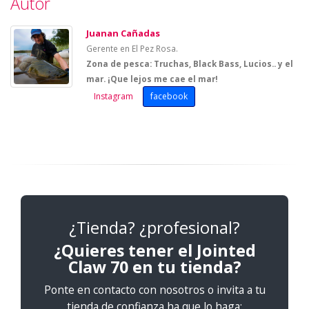
Autor
Juanan Cañadas
Gerente en El Pez Rosa.
Zona de pesca: Truchas, Black Bass, Lucios.. y el
mar. ¡Que lejos me cae el mar!
Instagram
facebook
¿Tienda? ¿profesional?
¿Quieres tener el Jointed
Claw 70 en tu tienda?
Ponte en contacto con nosotros o invita a tu
tienda de confianza ha que lo haga: