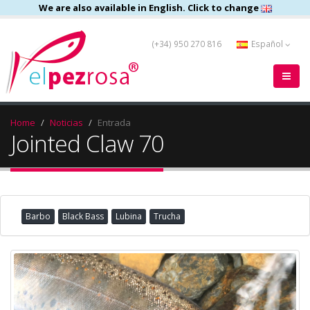
We are also available in English. Click to change
(+34) 950 270 816
Español
Home
Noticias
Entrada
Jointed Claw 70
Barbo
Black Bass
Lubina
Trucha