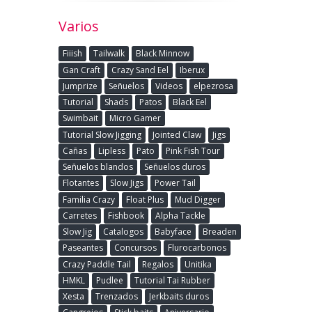
Varios
Fiiish
Tailwalk
Black Minnow
Gan Craft
Crazy Sand Eel
Iberux
Jumprize
Señuelos
Videos
elpezrosa
Tutorial
Shads
Patos
Black Eel
Swimbait
Micro Gamer
Tutorial Slow Jigging
Jointed Claw
Jigs
Cañas
Lipless
Pato
Pink Fish Tour
Señuelos blandos
Señuelos duros
Flotantes
Slow Jigs
Power Tail
Familia Crazy
Float Plus
Mud Digger
Carretes
Fishbook
Alpha Tackle
Slow Jig
Catalogos
Babyface
Breaden
Paseantes
Concursos
Flurocarbonos
Crazy Paddle Tail
Regalos
Unitika
HMKL
Pudlee
Tutorial Tai Rubber
Xesta
Trenzados
Jerkbaits duros