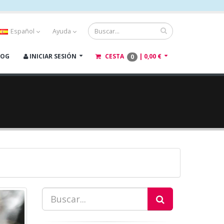
Español
Ayuda
LOG
INICIAR SESIÓN
CESTA
|
0,00 €
0