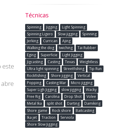
Técnicas
Spinning
Jigging
Light Spinning
Spinning Ligero
Slow jigging
Spinning
Jerking
Currican
Ajing
Walking the dog
twiching
Tai Rubber
Eging
Superficie
Light Jigging
Jigcasting
Casting
Texas
Weightless
ó este
Ultra light spinning
Streetfishing
Tip Run
Rockfishing
Shore jigging
Vertical
 abre
Popping
Casting Mar
Micro jigging
Super Ligh Jigging
slow jigging
Wacky
Free Rig
Carolina
Drop Shot
Volee
Metal Ika
split shot
Darting
Damikirig
Shore game
Rock shore
Baitcasting
Ika jet
Traction
Serviola
Shore Slow Jigging