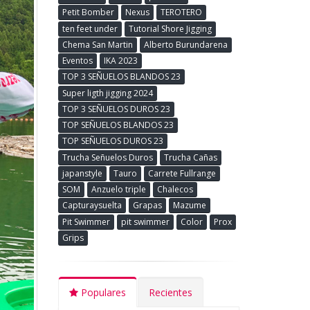
Petit Bomber
Nexus
TEROTERO
ten feet under
Tutorial Shore Jigging
Chema San Martin
Alberto Burundarena
Eventos
IKA 2023
TOP 3 SEÑUELOS BLANDOS 23
Super ligth jigging 2024
TOP 3 SEÑUELOS DUROS 23
TOP SEÑUELOS BLANDOS 23
TOP SEÑUELOS DUROS 23
Trucha Señuelos Duros
Trucha Cañas
japanstyle
Tauro
Carrete Fullrange
SOM
Anzuelo triple
Chalecos
Capturaysuelta
Grapas
Mazume
Pit Swimmer
pit swimmer
Color
Prox
Grips
Populares
Recientes