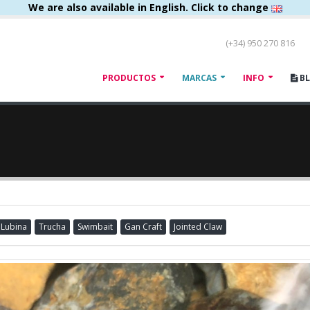
We are also available in English. Click to change
(+34) 950 270 816
PRODUCTOS
MARCAS
INFO
B
Lubina
Trucha
Swimbait
Gan Craft
Jointed Claw