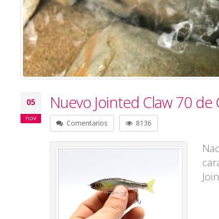
Nuevo Jointed Claw 70 de 
05
nov
Comentarios
8136
Nac
car
Joi