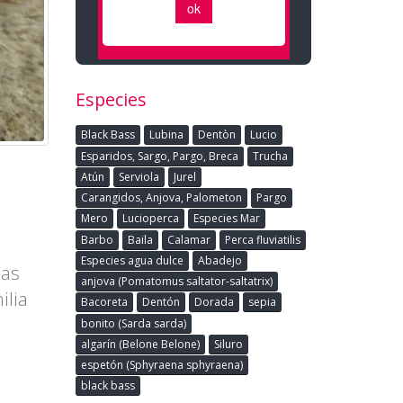
Especies
Black Bass
Lubina
Dentòn
Lucio
Esparidos, Sargo, Pargo, Breca
Trucha
Atún
Serviola
Jurel
Carangidos, Anjova, Palometon
Pargo
Mero
Lucioperca
Especies Mar
Barbo
Baila
Calamar
Perca fluviatilis
Especies agua dulce
Abadejo
las
anjova (Pomatomus saltator-saltatrix)
ilia
Bacoreta
Dentón
Dorada
sepia
bonito (Sarda sarda)
algarín (Belone Belone)
Siluro
espetón (Sphyraena sphyraena)
black bass