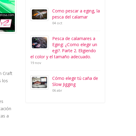
Como pescar a eging, la
pesca del calamar
04 oct
Pesca de calamares a
Eging: ¿Como elegir un
egi?. Parte 2. Eligiendo
el color y el tamaño adecuado.
19 nov
n Craft
Cómo elegir tú caña de
s los
Slow Jigging
06 abr
es
tación
tas a