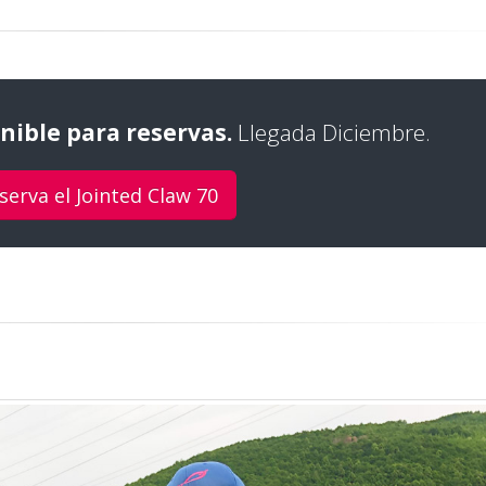
onible para reservas.
Llegada Diciembre.
serva el Jointed Claw 70