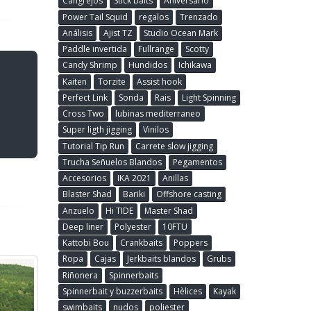
Cangrejos
Stick baits
Aniversario
Power Tail Squid
regalos
Trenzado
Análisis
Ajist TZ
Studio Ocean Mark
Paddle invertida
Fullrange
Scotty
Candy Shrimp
Hundidos
Ichikawa
Kaiten
Torzite
Assist hook
Perfect Link
Sonda
Rais
Light Spinning
Cross Two
lubinas mediterraneo
Super ligth jigging
Vinilos
Tutorial Tip Run
Carrete slow jigging
Trucha Señuelos Blandos
Pegamentos
Accesorios
IKA 2021
Anillas
Blaster Shad
Bariki
Offshore casting
Anzuelo
Hi TIDE
Master Shad
Deep liner
Polyester
10FTU
Kattobi Bou
Crankbaits
Poppers
Ropa
Cajas
Jerkbaits blandos
Grubs
Riñonera
Spinnerbaits
Spinnerbait y buzzerbaits
Hèlices
Kayak
swimbaits
nudos
poliester