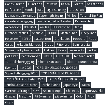
Candy Shrimp
Hundidos
Ichikawa
Kaiten
Torzite
Assist hook
Perfect Link
Sonda
Rais
Light Spinning
Cross Two
lubinas mediterraneo
Super ligth jigging
Vinilos
Tutorial Tip Run
Carrete slow jigging
Trucha Señuelos Blandos
Pegamentos
Accesorios
IKA 2021
Anillas
Blaster Shad
Bariki
Offshore casting
Anzuelo
Hi TIDE
Master Shad
Deep liner
Polyester
10FTU
Kattobi Bou
Crankbaits
Poppers
Ropa
Cajas
Jerkbaits blandos
Grubs
Riñonera
Spinnerbaits
Spinnerbait y buzzerbaits
Hèlices
Kayak
swimbaits
nudos
poliester
Petit Bomber
Nexus
TEROTERO
ten feet under
Tutorial Shore Jigging
Chema San Martin
Alberto Burundarena
Eventos
IKA 2023
TOP 3 SEÑUELOS BLANDOS 23
Super ligth jigging 2024
TOP 3 SEÑUELOS DUROS 23
TOP SEÑUELOS BLANDOS 23
TOP SEÑUELOS DUROS 23
Trucha Señuelos Duros
Trucha Cañas
japanstyle
Tauro
Carrete Fullrange
SOM
Anzuelo triple
Chalecos
Capturaysuelta
Grapas
Mazume
Pit Swimmer
pit swimmer
Color
Prox
Grips