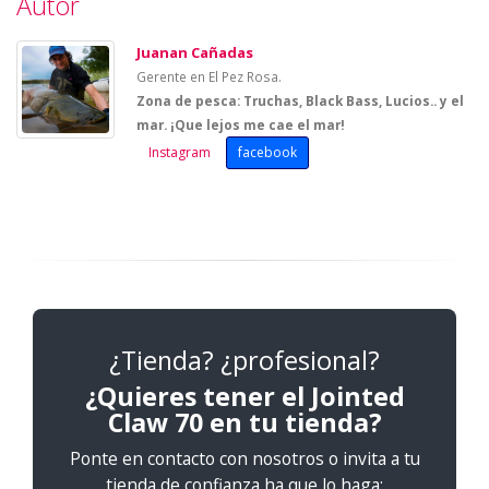
Autor
Juanan Cañadas
Gerente en El Pez Rosa.
Zona de pesca: Truchas, Black Bass, Lucios.. y el
mar. ¡Que lejos me cae el mar!
Instagram
facebook
¿Tienda? ¿profesional?
¿Quieres tener el Jointed
Claw 70 en tu tienda?
Ponte en contacto con nosotros o invita a tu
tienda de confianza ha que lo haga: