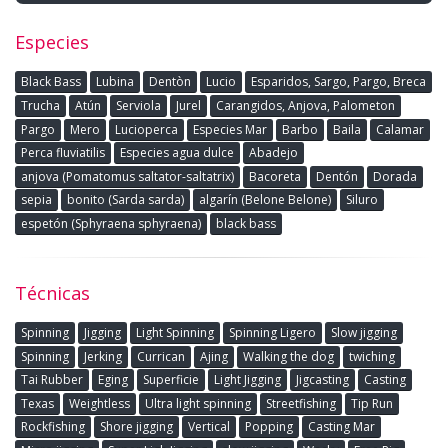
Especies
Black Bass
Lubina
Dentòn
Lucio
Esparidos, Sargo, Pargo, Breca
Trucha
Atún
Serviola
Jurel
Carangidos, Anjova, Palometon
Pargo
Mero
Lucioperca
Especies Mar
Barbo
Baila
Calamar
Perca fluviatilis
Especies agua dulce
Abadejo
anjova (Pomatomus saltator-saltatrix)
Bacoreta
Dentón
Dorada
sepia
bonito (Sarda sarda)
algarín (Belone Belone)
Siluro
espetón (Sphyraena sphyraena)
black bass
Técnicas
Spinning
Jigging
Light Spinning
Spinning Ligero
Slow jigging
Spinning
Jerking
Currican
Ajing
Walking the dog
twiching
Tai Rubber
Eging
Superficie
Light Jigging
Jigcasting
Casting
Texas
Weightless
Ultra light spinning
Streetfishing
Tip Run
Rockfishing
Shore jigging
Vertical
Popping
Casting Mar