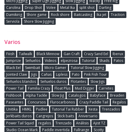
Micro jigging
Super Ligh Jigging
slow jigging
Wacky
Free Rig
Carolina
Drop Shot
Volee
Metal Ika
split shot
Darting
Damikirig
Shore game
Rock shore
Baitcasting
Ika jet
Traction
Serviola
Shore Slow Jigging
Varios
Fiiish
Tailwalk
Black Minnow
Gan Craft
Crazy Sand Eel
Iberux
Jumprize
Señuelos
Videos
elpezrosa
Tutorial
Shads
Patos
Black Eel
Swimbait
Micro Gamer
Tutorial Slow Jigging
Jointed Claw
Jigs
Cañas
Lipless
Pato
Pink Fish Tour
Señuelos blandos
Señuelos duros
Flotantes
Slow Jigs
Power Tail
Familia Crazy
Float Plus
Mud Digger
Carretes
Fishbook
Alpha Tackle
Slow Jig
Catalogos
Babyface
Breaden
Paseantes
Concursos
Flurocarbonos
Crazy Paddle Tail
Regalos
Unitika
HMKL
Pudlee
Tutorial Tai Rubber
Xesta
Trenzados
Jerkbaits duros
Cangrejos
Stick baits
Aniversario
Power Tail Squid
regalos
Trenzado
Análisis
Ajist TZ
Studio Ocean Mark
Paddle invertida
Fullrange
Scotty