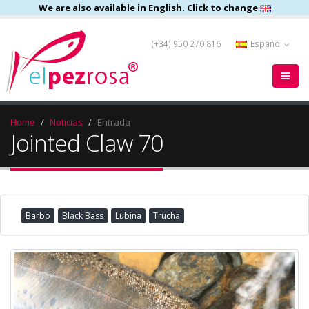
We are also available in English. Click to change
(+34) 950 270 816
Español
Home
Noticias
Entrada
Jointed Claw 70
Barbo
Black Bass
Lubina
Trucha