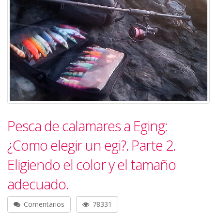
Pesca de calamares a Eging:
¿Como elegir un egi?. Parte 2.
Eligiendo el color y el tamaño
adecuado.
Comentarios
78331