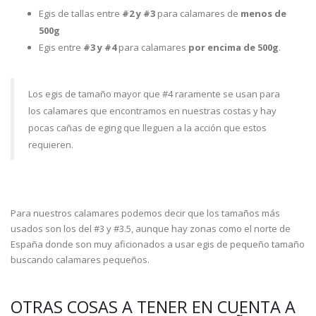
Egis de tallas entre
#2 y #3
para calamares de
menos de
500g
Egis entre
#3 y #4
para calamares
por encima de 500g
.
Los egis de tamaño mayor que #4 raramente se usan para
los calamares que encontramos en nuestras costas y hay
pocas cañas de eging que lleguen a la acción que estos
requieren.
Para nuestros calamares podemos decir que los tamaños más
usados son los del #3 y #3.5, aunque hay zonas como el norte de
España donde son muy aficionados a usar egis de pequeño tamaño
buscando calamares pequeños.
OTRAS COSAS A TENER EN CUENTA A