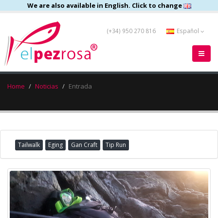
We are also available in English. Click to change
(+34) 950 270 816
Español
Home
Noticias
Entrada
Tailwalk
Eging
Gan Craft
Tip Run