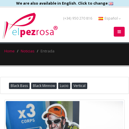
We are also available in English. Click to change
(+34) 950 270 816
Español
Home
Noticias
Entrada
Black Bass
Black Minnow
Lucio
Vertical