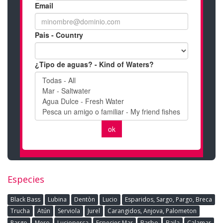
Especies
Black Bass
Lubina
Dentòn
Lucio
Esparidos, Sargo, Pargo, Breca
Trucha
Atún
Serviola
Jurel
Carangidos, Anjova, Palometon
Pargo
Mero
Lucioperca
Especies Mar
Barbo
Baila
Calamar