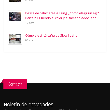
Pesca de calamares a Eging: ¿Como elegir un egi?.
Parte 2. Eligiendo el color y el tamaño adecuado.
19 nov
Cómo elegir tú caña de Slow Jigging
06 abr
Contacta
B
oletín de novedades