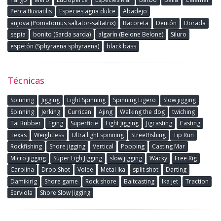
Perca fluviatilis
Especies agua dulce
Abadejo
anjova (Pomatomus saltator-saltatrix)
Bacoreta
Dentón
Dorada
sepia
bonito (Sarda sarda)
algarín (Belone Belone)
Siluro
espetón (Sphyraena sphyraena)
black bass
Técnicas
Spinning
Jigging
Light Spinning
Spinning Ligero
Slow jigging
Spinning
Jerking
Currican
Ajing
Walking the dog
twiching
Tai Rubber
Eging
Superficie
Light Jigging
Jigcasting
Casting
Texas
Weightless
Ultra light spinning
Streetfishing
Tip Run
Rockfishing
Shore jigging
Vertical
Popping
Casting Mar
Micro jigging
Super Ligh Jigging
slow jigging
Wacky
Free Rig
Carolina
Drop Shot
Volee
Metal Ika
split shot
Darting
Damikirig
Shore game
Rock shore
Baitcasting
Ika jet
Traction
Serviola
Shore Slow Jigging