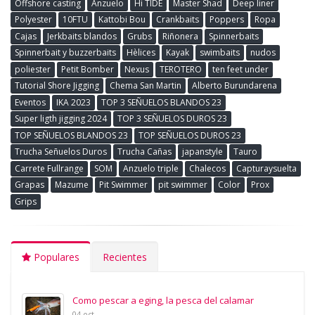
Offshore casting
Anzuelo
Hi TIDE
Master Shad
Deep liner
Polyester
10FTU
Kattobi Bou
Crankbaits
Poppers
Ropa
Cajas
Jerkbaits blandos
Grubs
Riñonera
Spinnerbaits
Spinnerbait y buzzerbaits
Hèlices
Kayak
swimbaits
nudos
poliester
Petit Bomber
Nexus
TEROTERO
ten feet under
Tutorial Shore Jigging
Chema San Martin
Alberto Burundarena
Eventos
IKA 2023
TOP 3 SEÑUELOS BLANDOS 23
Super ligth jigging 2024
TOP 3 SEÑUELOS DUROS 23
TOP SEÑUELOS BLANDOS 23
TOP SEÑUELOS DUROS 23
Trucha Señuelos Duros
Trucha Cañas
japanstyle
Tauro
Carrete Fullrange
SOM
Anzuelo triple
Chalecos
Capturaysuelta
Grapas
Mazume
Pit Swimmer
pit swimmer
Color
Prox
Grips
Populares
Recientes
Como pescar a eging, la pesca del calamar
04 oct