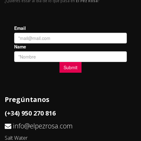
¿Quieres estar al día de lo que pasa en
El Pez Rosa
?
Pregúntanos
(+34) 950 270 816
info@elpezrosa.com
Salt Water