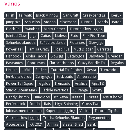
Varios
Fiiish
Tailwalk
Black Minnow
Gan Craft
Crazy Sand Eel
Iberux
Jumprize
Señuelos
Videos
elpezrosa
Tutorial
Shads
Patos
Black Eel
Swimbait
Micro Gamer
Tutorial Slow Jigging
Jointed Claw
Jigs
Cañas
Lipless
Pato
Pink Fish Tour
Señuelos blandos
Señuelos duros
Flotantes
Slow Jigs
Power Tail
Familia Crazy
Float Plus
Mud Digger
Carretes
Fishbook
Alpha Tackle
Slow Jig
Catalogos
Babyface
Breaden
Paseantes
Concursos
Flurocarbonos
Crazy Paddle Tail
Regalos
Unitika
HMKL
Pudlee
Tutorial Tai Rubber
Xesta
Trenzados
Jerkbaits duros
Cangrejos
Stick baits
Aniversario
Power Tail Squid
regalos
Trenzado
Análisis
Ajist TZ
Studio Ocean Mark
Paddle invertida
Fullrange
Scotty
Candy Shrimp
Hundidos
Ichikawa
Kaiten
Torzite
Assist hook
Perfect Link
Sonda
Rais
Light Spinning
Cross Two
lubinas mediterraneo
Super ligth jigging
Vinilos
Tutorial Tip Run
Carrete slow jigging
Trucha Señuelos Blandos
Pegamentos
Accesorios
IKA 2021
Anillas
Blaster Shad
Bariki