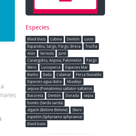
Especies
Black Bass
Lubina
Dentòn
Lucio
Esparidos, Sargo, Pargo, Breca
Trucha
Atún
Serviola
Jurel
Carangidos, Anjova, Palometon
Pargo
Mero
Lucioperca
Especies Mar
Barbo
Baila
Calamar
Perca fluviatilis
Especies agua dulce
Abadejo
 a
anjova (Pomatomus saltator-saltatrix)
amares
Bacoreta
Dentón
Dorada
sepia
bonito (Sarda sarda)
algarín (Belone Belone)
Siluro
a
espetón (Sphyraena sphyraena)
black bass