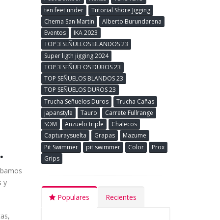
ten feet under
Tutorial Shore Jigging
Chema San Martin
Alberto Burundarena
Eventos
IKA 2023
TOP 3 SEÑUELOS BLANDOS 23
Super ligth jigging 2024
TOP 3 SEÑUELOS DUROS 23
TOP SEÑUELOS BLANDOS 23
TOP SEÑUELOS DUROS 23
Trucha Señuelos Duros
Trucha Cañas
japanstyle
Tauro
Carrete Fullrange
SOM
Anzuelo triple
Chalecos
Capturaysuelta
Grapas
Mazume
.
Pit Swimmer
pit swimmer
Color
Prox
Grips
probamos
s y
Populares
Recientes
tas,