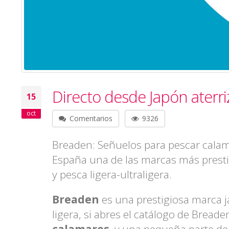
Directo desde Japón aterr
15
oct
Comentarios
9326
Breaden: Señuelos para pescar calama
España una de las marcas más presti
y pesca ligera-ultraligera.
Breaden
es una prestigiosa marca 
ligera, si abres el catálogo de Bread
calamares
, y una pequeña parte de