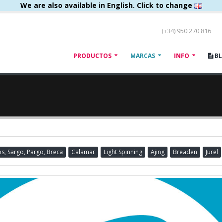
We are also available in English. Click to change
(+34) 950 270 816
PRODUCTOS
MARCAS
INFO
B
s, Sargo, Pargo, Breca
Calamar
Light Spinning
Ajing
Breaden
Jurel