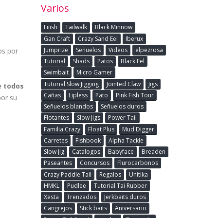
Varios
Fiiish
Tailwalk
Black Minnow
Gan Craft
Crazy Sand Eel
Iberux
Jumprize
Señuelos
Videos
elpezrosa
os por
Tutorial
Shads
Patos
Black Eel
Swimbait
Micro Gamer
Tutorial Slow Jigging
Jointed Claw
Jigs
e todos
Cañas
Lipless
Pato
Pink Fish Tour
por su
Señuelos blandos
Señuelos duros
Flotantes
Slow Jigs
Power Tail
Familia Crazy
Float Plus
Mud Digger
Carretes
Fishbook
Alpha Tackle
Slow Jig
Catalogos
Babyface
Breaden
Paseantes
Concursos
Flurocarbonos
Crazy Paddle Tail
Regalos
Unitika
HMKL
Pudlee
Tutorial Tai Rubber
Xesta
Trenzados
Jerkbaits duros
Cangrejos
Stick baits
Aniversario