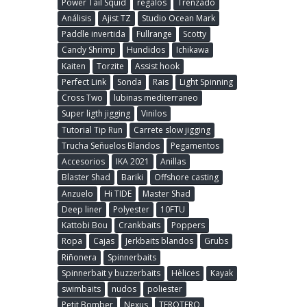
Power Tail Squid
regalos
Trenzado
Análisis
Ajist TZ
Studio Ocean Mark
Paddle invertida
Fullrange
Scotty
Candy Shrimp
Hundidos
Ichikawa
Kaiten
Torzite
Assist hook
Perfect Link
Sonda
Rais
Light Spinning
Cross Two
lubinas mediterraneo
Super ligth jigging
Vinilos
Tutorial Tip Run
Carrete slow jigging
Trucha Señuelos Blandos
Pegamentos
Accesorios
IKA 2021
Anillas
Blaster Shad
Bariki
Offshore casting
Anzuelo
Hi TIDE
Master Shad
Deep liner
Polyester
10FTU
Kattobi Bou
Crankbaits
Poppers
Ropa
Cajas
Jerkbaits blandos
Grubs
Riñonera
Spinnerbaits
Spinnerbait y buzzerbaits
Hèlices
Kayak
swimbaits
nudos
poliester
Petit Bomber
Nexus
TEROTERO