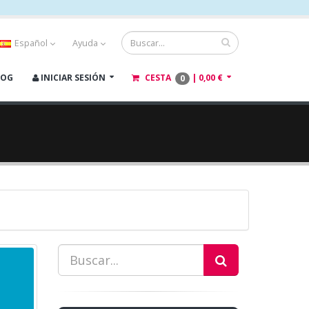
Español
Ayuda
LOG
INICIAR SESIÓN
CESTA
|
0,00 €
0