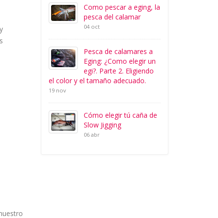
Como pescar a eging, la
pesca del calamar
04 oct
y
s
Pesca de calamares a
Eging: ¿Como elegir un
egi?. Parte 2. Eligiendo
el color y el tamaño adecuado.
19 nov
Cómo elegir tú caña de
Slow Jigging
06 abr
 nuestro