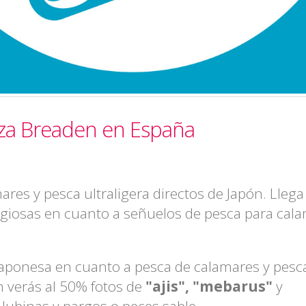
iza Breaden en España
res y pesca ultraligera directos de Japón. Llega
giosas en cuanto a señuelos de pesca para cal
japonesa en cuanto a pesca de calamares y pesc
en verás al 50% fotos de
"ajis", "mebarus"
y
 lubinas y pargos o peces sable.