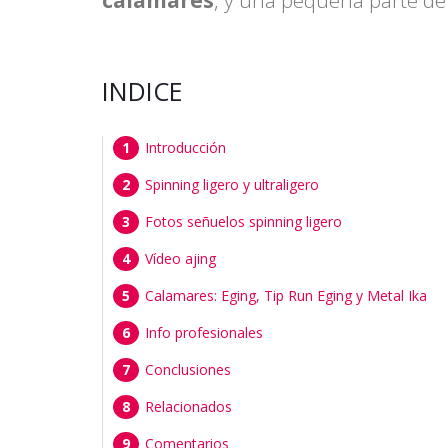
INDICE
Introducción
Spinning ligero y ultraligero
Fotos señuelos spinning ligero
Vídeo ajing
Calamares: Eging, Tip Run Eging y Metal Ika
Info profesionales
Conclusiones
Relacionados
Comentarios