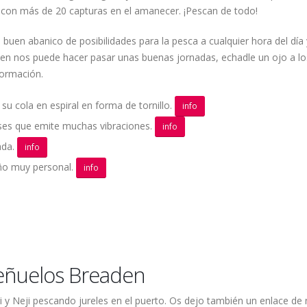
s con más de 20 capturas en el amanecer. ¡Pescan de todo!
 buen abanico de posibilidades para la pesca a cualquier hora del día 
den nos puede hacer pasar unas buenas jornadas, echadle un ojo a lo
formación.
 su cola en espiral en forma de tornillo.
info
eses que emite muchas vibraciones.
info
ada.
info
eño muy personal.
info
eñuelos Breaden
 y Neji pescando jureles en el puerto. Os dejo también un enlace de