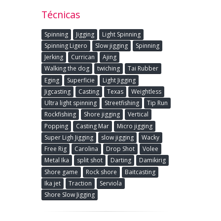
Técnicas
Spinning
Jigging
Light Spinning
Spinning Ligero
Slow jigging
Spinning
Jerking
Currican
Ajing
Walking the dog
twiching
Tai Rubber
Eging
Superficie
Light Jigging
Jigcasting
Casting
Texas
Weightless
Ultra light spinning
Streetfishing
Tip Run
Rockfishing
Shore jigging
Vertical
Popping
Casting Mar
Micro jigging
Super Ligh Jigging
slow jigging
Wacky
Free Rig
Carolina
Drop Shot
Volee
Metal Ika
split shot
Darting
Damikirig
Shore game
Rock shore
Baitcasting
Ika jet
Traction
Serviola
Shore Slow Jigging