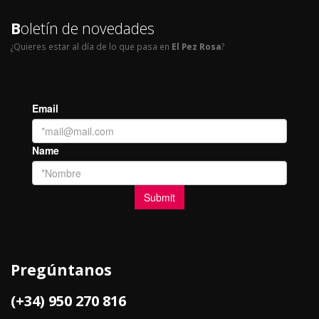
B
oletín de novedades
¿Quieres estar al día de lo que pasa en
El Pez Rosa
?
Pregúntanos
(+34) 950 270 816