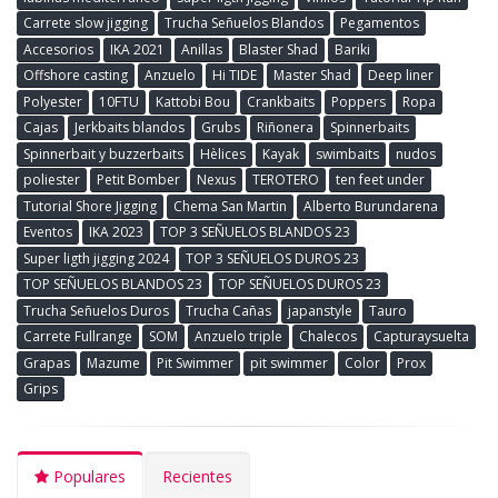
Carrete slow jigging
Trucha Señuelos Blandos
Pegamentos
Accesorios
IKA 2021
Anillas
Blaster Shad
Bariki
Offshore casting
Anzuelo
Hi TIDE
Master Shad
Deep liner
Polyester
10FTU
Kattobi Bou
Crankbaits
Poppers
Ropa
Cajas
Jerkbaits blandos
Grubs
Riñonera
Spinnerbaits
Spinnerbait y buzzerbaits
Hèlices
Kayak
swimbaits
nudos
poliester
Petit Bomber
Nexus
TEROTERO
ten feet under
Tutorial Shore Jigging
Chema San Martin
Alberto Burundarena
Eventos
IKA 2023
TOP 3 SEÑUELOS BLANDOS 23
Super ligth jigging 2024
TOP 3 SEÑUELOS DUROS 23
TOP SEÑUELOS BLANDOS 23
TOP SEÑUELOS DUROS 23
Trucha Señuelos Duros
Trucha Cañas
japanstyle
Tauro
Carrete Fullrange
SOM
Anzuelo triple
Chalecos
Capturaysuelta
Grapas
Mazume
Pit Swimmer
pit swimmer
Color
Prox
Grips
Populares
Recientes