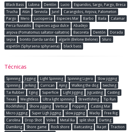
Black Bass
Lubina
Dentòn
Lucio
Esparidos, Sargo, Pargo, Breca
Trucha
Atún
Serviola
Jurel
Carangidos, Anjova, Palometon
Pargo
Mero
Lucioperca
Especies Mar
Barbo
Baila
Calamar
Perca fluviatilis
Especies agua dulce
Abadejo
anjova (Pomatomus saltator-saltatrix)
Bacoreta
Dentón
Dorada
sepia
bonito (Sarda sarda)
algarín (Belone Belone)
Siluro
espetón (Sphyraena sphyraena)
black bass
Técnicas
Spinning
Jigging
Light Spinning
Spinning Ligero
Slow jigging
Spinning
Jerking
Currican
Ajing
Walking the dog
twiching
Tai Rubber
Eging
Superficie
Light Jigging
Jigcasting
Casting
Texas
Weightless
Ultra light spinning
Streetfishing
Tip Run
Rockfishing
Shore jigging
Vertical
Popping
Casting Mar
Micro jigging
Super Ligh Jigging
slow jigging
Wacky
Free Rig
Carolina
Drop Shot
Volee
Metal Ika
split shot
Darting
Damikirig
Shore game
Rock shore
Baitcasting
Ika jet
Traction