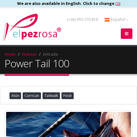
We are also available in English. Click to change
(+34) 950 270 816
Español
Home
Noticias
Entrada
Power Tail 100
Atún
Currican
Tailwalk
Fiiish