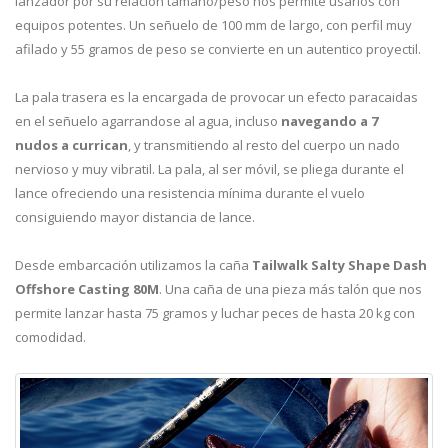
lanzador por su relación tamaño/peso nos permite usarlos con
equipos potentes. Un señuelo de 100 mm de largo, con perfil muy
afilado y 55 gramos de peso se convierte en un autentico proyectil.
La pala trasera es la encargada de provocar un efecto paracaidas
en el señuelo agarrandose al agua, incluso
navegando a 7
nudos a currican
, y transmitiendo al resto del cuerpo un nado
nervioso y muy vibratil. La pala, al ser móvil, se pliega durante el
lance ofreciendo una resistencia mínima durante el vuelo
consiguiendo mayor distancia de lance.
Desde embarcación utilizamos la caña
Tailwalk Salty Shape Dash
Offshore Casting 80M
. Una caña de una pieza más talón que nos
permite lanzar hasta 75 gramos y luchar peces de hasta 20 kg con
comodidad.