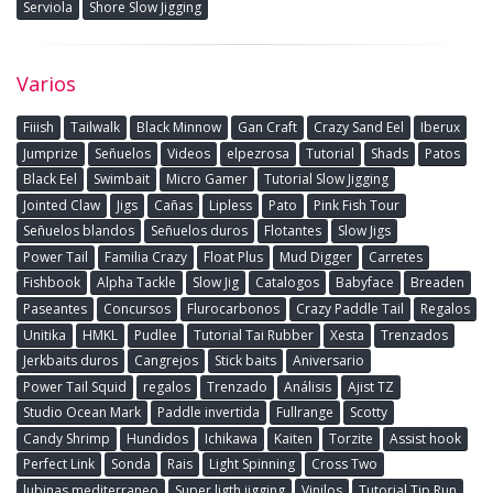
Serviola
Shore Slow Jigging
Varios
Fiiish
Tailwalk
Black Minnow
Gan Craft
Crazy Sand Eel
Iberux
Jumprize
Señuelos
Videos
elpezrosa
Tutorial
Shads
Patos
Black Eel
Swimbait
Micro Gamer
Tutorial Slow Jigging
Jointed Claw
Jigs
Cañas
Lipless
Pato
Pink Fish Tour
Señuelos blandos
Señuelos duros
Flotantes
Slow Jigs
Power Tail
Familia Crazy
Float Plus
Mud Digger
Carretes
Fishbook
Alpha Tackle
Slow Jig
Catalogos
Babyface
Breaden
Paseantes
Concursos
Flurocarbonos
Crazy Paddle Tail
Regalos
Unitika
HMKL
Pudlee
Tutorial Tai Rubber
Xesta
Trenzados
Jerkbaits duros
Cangrejos
Stick baits
Aniversario
Power Tail Squid
regalos
Trenzado
Análisis
Ajist TZ
Studio Ocean Mark
Paddle invertida
Fullrange
Scotty
Candy Shrimp
Hundidos
Ichikawa
Kaiten
Torzite
Assist hook
Perfect Link
Sonda
Rais
Light Spinning
Cross Two
lubinas mediterraneo
Super ligth jigging
Vinilos
Tutorial Tip Run