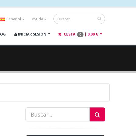
Español
Ayuda
LOG
INICIAR SESIÓN
CESTA
|
0,00 €
0