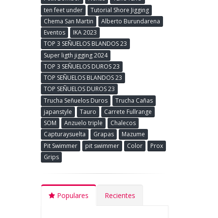
ten feet under
Tutorial Shore Jigging
Chema San Martin
Alberto Burundarena
Eventos
IKA 2023
TOP 3 SEÑUELOS BLANDOS 23
Super ligth jigging 2024
TOP 3 SEÑUELOS DUROS 23
TOP SEÑUELOS BLANDOS 23
TOP SEÑUELOS DUROS 23
Trucha Señuelos Duros
Trucha Cañas
japanstyle
Tauro
Carrete Fullrange
SOM
Anzuelo triple
Chalecos
Capturaysuelta
Grapas
Mazume
Pit Swimmer
pit swimmer
Color
Prox
Grips
Populares
Recientes