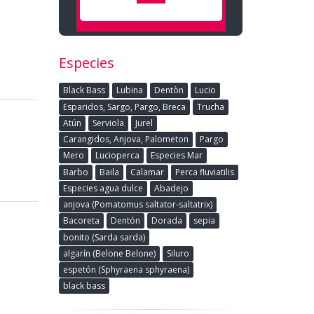
Especies
Black Bass
Lubina
Dentòn
Lucio
Esparidos, Sargo, Pargo, Breca
Trucha
Atún
Serviola
Jurel
Carangidos, Anjova, Palometon
Pargo
Mero
Lucioperca
Especies Mar
Barbo
Baila
Calamar
Perca fluviatilis
Especies agua dulce
Abadejo
anjova (Pomatomus saltator-saltatrix)
Bacoreta
Dentón
Dorada
sepia
bonito (Sarda sarda)
algarín (Belone Belone)
Siluro
espetón (Sphyraena sphyraena)
black bass