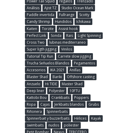
Power Tail Squid
regalos
Trenzado
Análisis
Ajist TZ
Studio Ocean Mark
Paddle invertida
Fullrange
Scotty
Candy Shrimp
Hundidos
Ichikawa
Kaiten
Torzite
Assist hook
Perfect Link
Sonda
Rais
Light Spinning
Cross Two
lubinas mediterraneo
Super ligth jigging
Vinilos
Tutorial Tip Run
Carrete slow jigging
Trucha Señuelos Blandos
Pegamentos
Accesorios
IKA 2021
Anillas
Blaster Shad
Bariki
Offshore casting
Anzuelo
Hi TIDE
Master Shad
Deep liner
Polyester
10FTU
Kattobi Bou
Crankbaits
Poppers
Ropa
Cajas
Jerkbaits blandos
Grubs
Riñonera
Spinnerbaits
Spinnerbait y buzzerbaits
Hèlices
Kayak
swimbaits
nudos
poliester
Petit Bomber
Nexus
TEROTERO