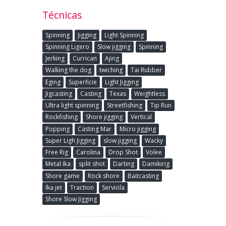
Técnicas
Spinning
Jigging
Light Spinning
Spinning Ligero
Slow jigging
Spinning
Jerking
Currican
Ajing
Walking the dog
twiching
Tai Rubber
Eging
Superficie
Light Jigging
Jigcasting
Casting
Texas
Weightless
Ultra light spinning
Streetfishing
Tip Run
Rockfishing
Shore jigging
Vertical
Popping
Casting Mar
Micro jigging
Super Ligh Jigging
slow jigging
Wacky
Free Rig
Carolina
Drop Shot
Volee
Metal Ika
split shot
Darting
Damikirig
Shore game
Rock shore
Baitcasting
Ika jet
Traction
Serviola
Shore Slow Jigging