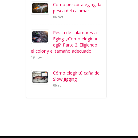
Como pescar a eging, la
pesca del calamar
04 oct
Pesca de calamares a
Eging: ¿Como elegir un
egi?. Parte 2. Eligiendo
el color y el tamaño adecuado.
19 nov
Cómo elegir tú caña de
Slow Jigging
06 abr