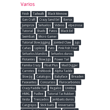
Varios
Fiiish
Tailwalk
Black Minnow
Gan Craft
Crazy Sand Eel
Iberux
Jumprize
Señuelos
Videos
elpezrosa
Tutorial
Shads
Patos
Black Eel
Swimbait
Micro Gamer
Tutorial Slow Jigging
Jointed Claw
Jigs
Cañas
Lipless
Pato
Pink Fish Tour
Señuelos blandos
Señuelos duros
Flotantes
Slow Jigs
Power Tail
Familia Crazy
Float Plus
Mud Digger
Carretes
Fishbook
Alpha Tackle
Slow Jig
Catalogos
Babyface
Breaden
Paseantes
Concursos
Flurocarbonos
Crazy Paddle Tail
Regalos
Unitika
HMKL
Pudlee
Tutorial Tai Rubber
Xesta
Trenzados
Jerkbaits duros
Cangrejos
Stick baits
Aniversario