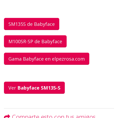
SM135S de Babyface
M100SR-SP de Babyface
Gama Babyface en elpezrosa.com
Ver
Babyface SM135-S
Comparte esto con tus amigos