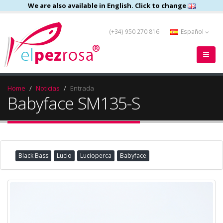
We are also available in English. Click to change
(+34) 950 270 816
Español
Home
Noticias
Entrada
Babyface SM135-S
Black Bass
Lucio
Lucioperca
Babyface