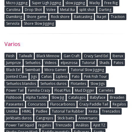
Micro jigging
Super Ligh Jigging
slow jigging
Wacky
Free Rig
Carolina
Drop Shot
Volee
Metal Ika
split shot
Darting
Damikirig
Shore game
Rock shore
Baitcasting
Ika jet
Traction
Serviola
Shore Slow Jigging
Varios
Fiiish
Tailwalk
Black Minnow
Gan Craft
Crazy Sand Eel
Iberux
Jumprize
Señuelos
Videos
elpezrosa
Tutorial
Shads
Patos
Black Eel
Swimbait
Micro Gamer
Tutorial Slow Jigging
Jointed Claw
Jigs
Cañas
Lipless
Pato
Pink Fish Tour
Señuelos blandos
Señuelos duros
Flotantes
Slow Jigs
Power Tail
Familia Crazy
Float Plus
Mud Digger
Carretes
Fishbook
Alpha Tackle
Slow Jig
Catalogos
Babyface
Breaden
Paseantes
Concursos
Flurocarbonos
Crazy Paddle Tail
Regalos
Unitika
HMKL
Pudlee
Tutorial Tai Rubber
Xesta
Trenzados
Jerkbaits duros
Cangrejos
Stick baits
Aniversario
Power Tail Squid
regalos
Trenzado
Análisis
Ajist TZ
Studio Ocean Mark
Paddle invertida
Fullrange
Scotty