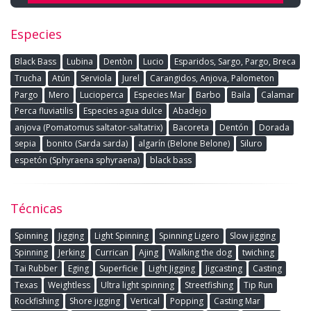
Especies
Black Bass
Lubina
Dentòn
Lucio
Esparidos, Sargo, Pargo, Breca
Trucha
Atún
Serviola
Jurel
Carangidos, Anjova, Palometon
Pargo
Mero
Lucioperca
Especies Mar
Barbo
Baila
Calamar
Perca fluviatilis
Especies agua dulce
Abadejo
anjova (Pomatomus saltator-saltatrix)
Bacoreta
Dentón
Dorada
sepia
bonito (Sarda sarda)
algarín (Belone Belone)
Siluro
espetón (Sphyraena sphyraena)
black bass
Técnicas
Spinning
Jigging
Light Spinning
Spinning Ligero
Slow jigging
Spinning
Jerking
Currican
Ajing
Walking the dog
twiching
Tai Rubber
Eging
Superficie
Light Jigging
Jigcasting
Casting
Texas
Weightless
Ultra light spinning
Streetfishing
Tip Run
Rockfishing
Shore jigging
Vertical
Popping
Casting Mar