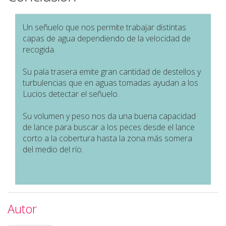
Un señuelo que nos permite trabajar distintas
capas de agua dependiendo de la velocidad de
recogida.
Su pala trasera emite gran cantidad de destellos y
turbulencias que en aguas tomadas ayudan a los
Lucios detectar el señuelo.
Su volumen y peso nos da una buena capacidad
de lance para buscar a los peces desde el lance
corto a la cobertura hasta la zona más somera
del medio del río.
Autor