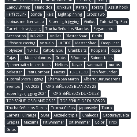
Candy Shrimp
Hundidos
Ichikawa
Kaiten
Torzite
Assist hook
Perfect Link
Sonda
Rais
Light Spinning
Cross Two
lubinas mediterraneo
Super ligth jigging
Vinilos
Tutorial Tip Run
Carrete slow jigging
Trucha Señuelos Blandos
Pegamentos
Accesorios
IKA 2021
Anillas
Blaster Shad
Bariki
Offshore casting
Anzuelo
Hi TIDE
Master Shad
Deep liner
Polyester
10FTU
Kattobi Bou
Crankbaits
Poppers
Ropa
Cajas
Jerkbaits blandos
Grubs
Riñonera
Spinnerbaits
Spinnerbait y buzzerbaits
Hèlices
Kayak
swimbaits
nudos
poliester
Petit Bomber
Nexus
TEROTERO
ten feet under
Tutorial Shore Jigging
Chema San Martin
Alberto Burundarena
Eventos
IKA 2023
TOP 3 SEÑUELOS BLANDOS 23
Super ligth jigging 2024
TOP 3 SEÑUELOS DUROS 23
TOP SEÑUELOS BLANDOS 23
TOP SEÑUELOS DUROS 23
Trucha Señuelos Duros
Trucha Cañas
japanstyle
Tauro
Carrete Fullrange
SOM
Anzuelo triple
Chalecos
Capturaysuelta
Grapas
Mazume
Pit Swimmer
pit swimmer
Color
Prox
Grips