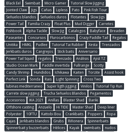
Black Eel
Swimbait
Micro Gamer
Tutorial Slow Jigging
Jointed Claw
Jigs
Cañas
Lipless
Pato
Pink Fish Tour
Señuelos blandos
Señuelos duros
Flotantes
Slow Jigs
Power Tail
Familia Crazy
Float Plus
Mud Digger
Carretes
Fishbook
Alpha Tackle
Slow Jig
Catalogos
Babyface
Breaden
Paseantes
Concursos
Flurocarbonos
Crazy Paddle Tail
Regalos
Unitika
HMKL
Pudlee
Tutorial Tai Rubber
Xesta
Trenzados
Jerkbaits duros
Cangrejos
Stick baits
Aniversario
Power Tail Squid
regalos
Trenzado
Análisis
Ajist TZ
Studio Ocean Mark
Paddle invertida
Fullrange
Scotty
Candy Shrimp
Hundidos
Ichikawa
Kaiten
Torzite
Assist hook
Perfect Link
Sonda
Rais
Light Spinning
Cross Two
lubinas mediterraneo
Super ligth jigging
Vinilos
Tutorial Tip Run
Carrete slow jigging
Trucha Señuelos Blandos
Pegamentos
Accesorios
IKA 2021
Anillas
Blaster Shad
Bariki
Offshore casting
Anzuelo
Hi TIDE
Master Shad
Deep liner
Polyester
10FTU
Kattobi Bou
Crankbaits
Poppers
Ropa
Cajas
Jerkbaits blandos
Grubs
Riñonera
Spinnerbaits
Spinnerbait y buzzerbaits
Hèlices
Kayak
swimbaits
nudos