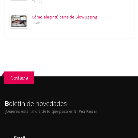
19 nov
Cómo elegir tú caña de Slow Jigging
06 abr
Contacta
B
oletín de novedades
¿Quieres estar al día de lo que pasa en
El Pez Rosa
?