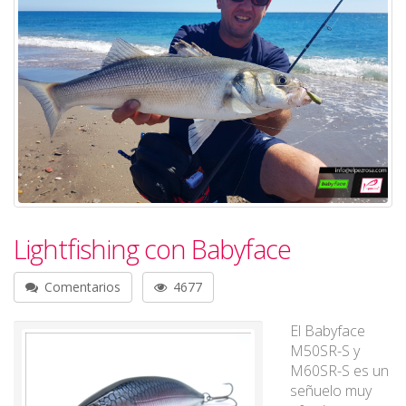
Lightfishing con Babyface
Comentarios
4677
El Babyface
M50SR-S y
M60SR-S es un
señuelo muy