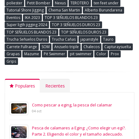
poliester
Petit Bomber
Nexus
TEROTERO
ten feet under
Tutorial Shore Jigging
Chema San Martin
Alberto Burundarena
Eventos
IKA 2023
TOP 3 SEÑUELOS BLANDOS 23
Super ligth jigging 2024
TOP 3 SEÑUELOS DUROS 23
TOP SEÑUELOS BLANDOS 23
TOP SEÑUELOS DUROS 23
Trucha Señuelos Duros
Trucha Cañas
japanstyle
Tauro
Carrete Fullrange
SOM
Anzuelo triple
Chalecos
Capturaysuelta
Grapas
Mazume
Pit Swimmer
pit swimmer
Color
Prox
Grips
Populares
Recientes
Como pescar a eging, la pesca del calamar
04 oct
Pesca de calamares a Eging: ¿Como elegir un egi?.
Parte 2. Eligiendo el color y el tamaño adecuado.