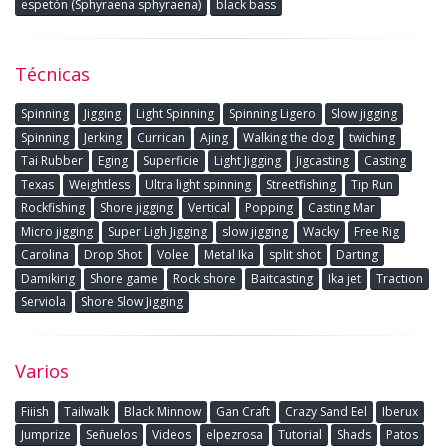
espetón (Sphyraena sphyraena)
black bass
Técnicas
Spinning
Jigging
Light Spinning
Spinning Ligero
Slow jigging
Spinning
Jerking
Currican
Ajing
Walking the dog
twiching
Tai Rubber
Eging
Superficie
Light Jigging
Jigcasting
Casting
Texas
Weightless
Ultra light spinning
Streetfishing
Tip Run
Rockfishing
Shore jigging
Vertical
Popping
Casting Mar
Micro jigging
Super Ligh Jigging
slow jigging
Wacky
Free Rig
Carolina
Drop Shot
Volee
Metal Ika
split shot
Darting
Damikirig
Shore game
Rock shore
Baitcasting
Ika jet
Traction
Serviola
Shore Slow Jigging
Varios
Fiiish
Tailwalk
Black Minnow
Gan Craft
Crazy Sand Eel
Iberux
Jumprize
Señuelos
Videos
elpezrosa
Tutorial
Shads
Patos