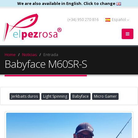
We are also available in English. Click to change
(+34) 950 270 816
Español
Home
Noticias
Entrada
Babyface M60SR-S
Jerkbaits duros
Light Spinning
Babyface
Micro Gamer