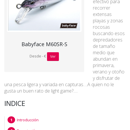
efectivo para
recorrer
extensas
playas y zonas
rocosas
buscando esos
depredadores
Babyface M60SR-S
de tamaño
medio que
Desde - €
Ver
abundan en
primavera,
verano y otoño
y disfrutar de
una pesca ligera y variada en capturas….A quien no le
gusta un buen rato de light game?.....
INDICE
Introducción