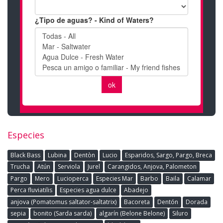
Especies
Black Bass
Lubina
Dentòn
Lucio
Esparidos, Sargo, Pargo, Breca
Trucha
Atún
Serviola
Jurel
Carangidos, Anjova, Palometon
Pargo
Mero
Lucioperca
Especies Mar
Barbo
Baila
Calamar
Perca fluviatilis
Especies agua dulce
Abadejo
anjova (Pomatomus saltator-saltatrix)
Bacoreta
Dentón
Dorada
sepia
bonito (Sarda sarda)
algarín (Belone Belone)
Siluro