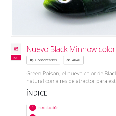
Nuevo Black Minnow color
05
jun
Comentarios
4848
Green Poison, el nuevo color de Blac
natural con aires de atractor para es
ÍNDICE
Introducción