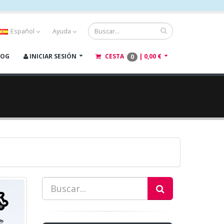
Español
Ayuda
LOG
INICIAR SESIÓN
CESTA
|
0,00 €
0