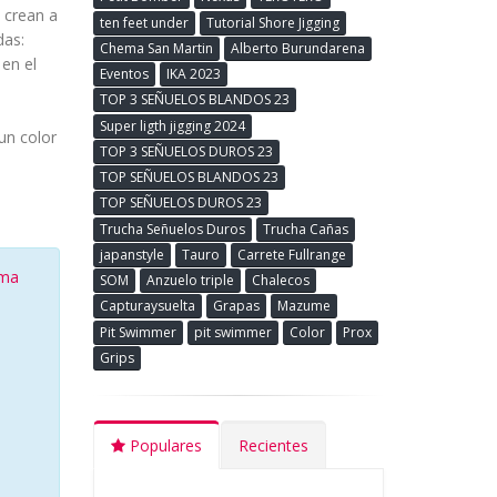
 crean a
ten feet under
Tutorial Shore Jigging
das:
Chema San Martin
Alberto Burundarena
 en el
Eventos
IKA 2023
TOP 3 SEÑUELOS BLANDOS 23
Super ligth jigging 2024
un color
TOP 3 SEÑUELOS DUROS 23
TOP SEÑUELOS BLANDOS 23
TOP SEÑUELOS DUROS 23
Trucha Señuelos Duros
Trucha Cañas
japanstyle
Tauro
Carrete Fullrange
oma
SOM
Anzuelo triple
Chalecos
Capturaysuelta
Grapas
Mazume
Pit Swimmer
pit swimmer
Color
Prox
Grips
Populares
Recientes