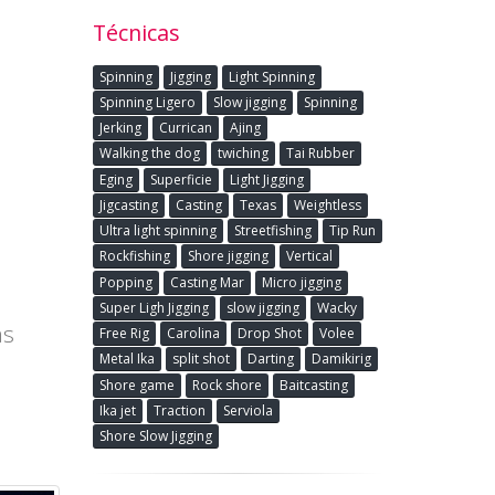
Técnicas
Spinning
Jigging
Light Spinning
Spinning Ligero
Slow jigging
Spinning
Jerking
Currican
Ajing
Walking the dog
twiching
Tai Rubber
Eging
Superficie
Light Jigging
Jigcasting
Casting
Texas
Weightless
Ultra light spinning
Streetfishing
Tip Run
Rockfishing
Shore jigging
Vertical
Popping
Casting Mar
Micro jigging
Super Ligh Jigging
slow jigging
Wacky
as
Free Rig
Carolina
Drop Shot
Volee
Metal Ika
split shot
Darting
Damikirig
Shore game
Rock shore
Baitcasting
Ika jet
Traction
Serviola
Shore Slow Jigging