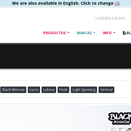
We are also available in English. Click to change
(+34) 950 270 816
PRODUCTOS
MARCAS
INFO
B
Black Minnow
Lucio
Lubina
Fiiish
Light Spinning
Vertical