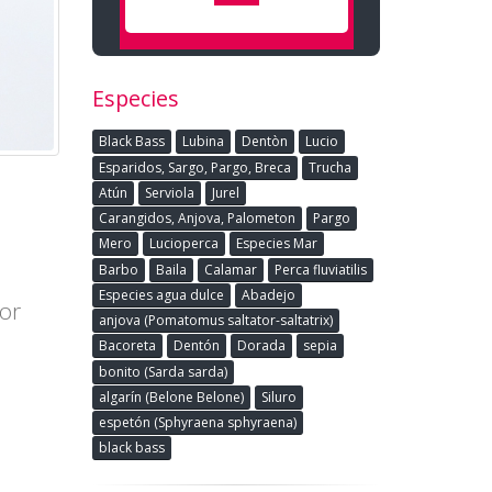
Especies
Black Bass
Lubina
Dentòn
Lucio
Esparidos, Sargo, Pargo, Breca
Trucha
Atún
Serviola
Jurel
Carangidos, Anjova, Palometon
Pargo
Mero
Lucioperca
Especies Mar
Barbo
Baila
Calamar
Perca fluviatilis
Especies agua dulce
Abadejo
lor
anjova (Pomatomus saltator-saltatrix)
Bacoreta
Dentón
Dorada
sepia
bonito (Sarda sarda)
algarín (Belone Belone)
Siluro
espetón (Sphyraena sphyraena)
black bass