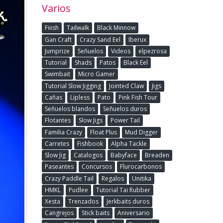
Varios
Fiiish
Tailwalk
Black Minnow
Gan Craft
Crazy Sand Eel
Iberux
Jumprize
Señuelos
Videos
elpezrosa
Tutorial
Shads
Patos
Black Eel
Swimbait
Micro Gamer
Tutorial Slow Jigging
Jointed Claw
Jigs
Cañas
Lipless
Pato
Pink Fish Tour
Señuelos blandos
Señuelos duros
Flotantes
Slow Jigs
Power Tail
Familia Crazy
Float Plus
Mud Digger
Carretes
Fishbook
Alpha Tackle
Slow Jig
Catalogos
Babyface
Breaden
Paseantes
Concursos
Flurocarbonos
Crazy Paddle Tail
Regalos
Unitika
HMKL
Pudlee
Tutorial Tai Rubber
Xesta
Trenzados
Jerkbaits duros
Cangrejos
Stick baits
Aniversario