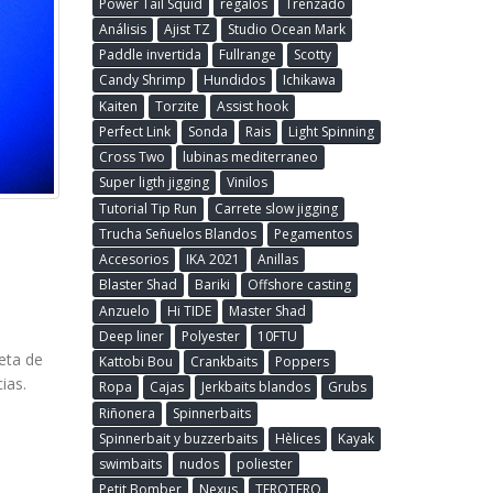
Power Tail Squid
regalos
Trenzado
Análisis
Ajist TZ
Studio Ocean Mark
Paddle invertida
Fullrange
Scotty
Candy Shrimp
Hundidos
Ichikawa
Kaiten
Torzite
Assist hook
Perfect Link
Sonda
Rais
Light Spinning
Cross Two
lubinas mediterraneo
Super ligth jigging
Vinilos
Tutorial Tip Run
Carrete slow jigging
Trucha Señuelos Blandos
Pegamentos
Accesorios
IKA 2021
Anillas
Blaster Shad
Bariki
Offshore casting
Anzuelo
Hi TIDE
Master Shad
Deep liner
Polyester
10FTU
eta de
Kattobi Bou
Crankbaits
Poppers
ias.
Ropa
Cajas
Jerkbaits blandos
Grubs
Riñonera
Spinnerbaits
Spinnerbait y buzzerbaits
Hèlices
Kayak
swimbaits
nudos
poliester
Petit Bomber
Nexus
TEROTERO