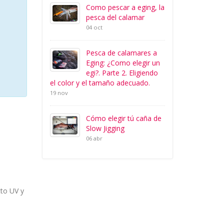
Como pescar a eging, la
pesca del calamar
04 oct
Pesca de calamares a
Eging: ¿Como elegir un
egi?. Parte 2. Eligiendo
el color y el tamaño adecuado.
19 nov
Cómo elegir tú caña de
Slow Jigging
06 abr
cto UV y