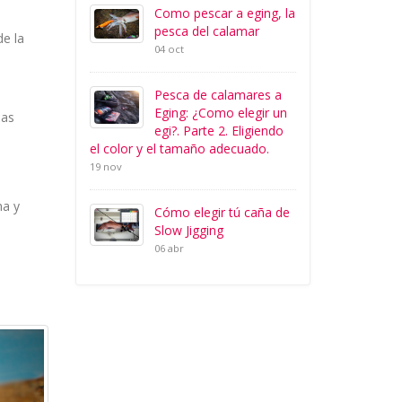
Como pescar a eging, la
pesca del calamar
de la
04 oct
Pesca de calamares a
Eging: ¿Como elegir un
nas
egi?. Parte 2. Eligiendo
el color y el tamaño adecuado.
19 nov
na y
Cómo elegir tú caña de
Slow Jigging
06 abr