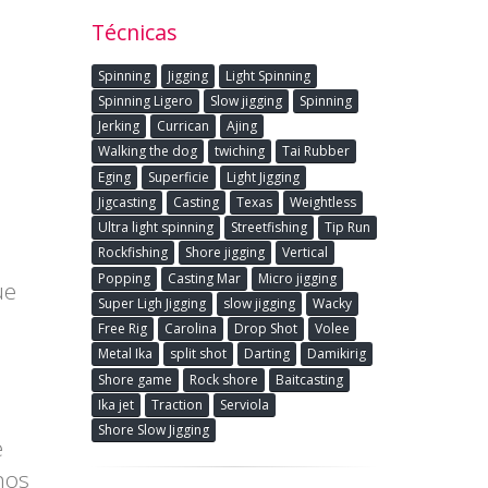
Técnicas
Spinning
Jigging
Light Spinning
Spinning Ligero
Slow jigging
Spinning
Jerking
Currican
Ajing
Walking the dog
twiching
Tai Rubber
Eging
Superficie
Light Jigging
Jigcasting
Casting
Texas
Weightless
Ultra light spinning
Streetfishing
Tip Run
Rockfishing
Shore jigging
Vertical
Popping
Casting Mar
Micro jigging
ue
Super Ligh Jigging
slow jigging
Wacky
Free Rig
Carolina
Drop Shot
Volee
Metal Ika
split shot
Darting
Damikirig
Shore game
Rock shore
Baitcasting
Ika jet
Traction
Serviola
Shore Slow Jigging
e
hos