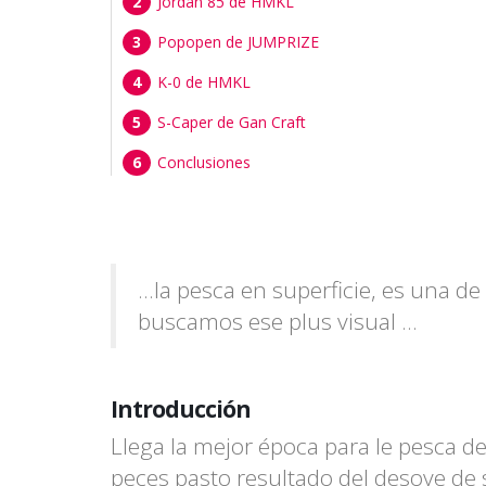
Jordan 85 de HMKL
Popopen de JUMPRIZE
K-0 de HMKL
S-Caper de Gan Craft
Conclusiones
...la pesca en superficie, es una d
buscamos ese plus visual ...
Introducción
Llega la mejor época para le pesca de
peces pasto resultado del desove de