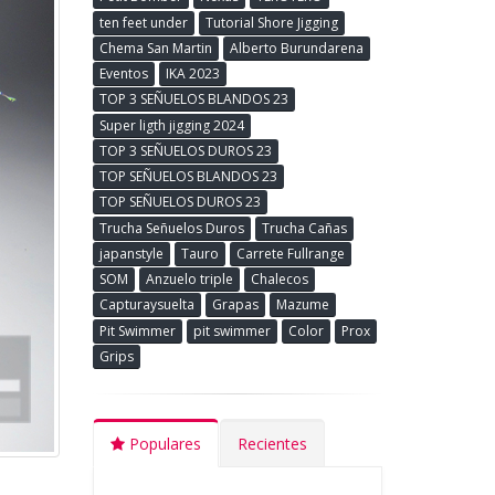
ten feet under
Tutorial Shore Jigging
Chema San Martin
Alberto Burundarena
Eventos
IKA 2023
TOP 3 SEÑUELOS BLANDOS 23
Super ligth jigging 2024
TOP 3 SEÑUELOS DUROS 23
TOP SEÑUELOS BLANDOS 23
TOP SEÑUELOS DUROS 23
Trucha Señuelos Duros
Trucha Cañas
japanstyle
Tauro
Carrete Fullrange
SOM
Anzuelo triple
Chalecos
Capturaysuelta
Grapas
Mazume
Pit Swimmer
pit swimmer
Color
Prox
Grips
Populares
Recientes