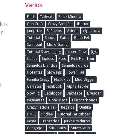
Varios
Fiiish
Tailwalk
Black Minnow
los
Gan Craft
Crazy Sand Eel
Iberux
Jumprize
Señuelos
Videos
elpezrosa
or
Tutorial
Shads
Patos
Black Eel
Swimbait
Micro Gamer
Tutorial Slow Jigging
Jointed Claw
Jigs
Cañas
Lipless
Pato
Pink Fish Tour
Señuelos blandos
Señuelos duros
Flotantes
Slow Jigs
Power Tail
Familia Crazy
Float Plus
Mud Digger
a
Carretes
Fishbook
Alpha Tackle
Slow Jig
Catalogos
Babyface
Breaden
Paseantes
Concursos
Flurocarbonos
Crazy Paddle Tail
Regalos
Unitika
HMKL
Pudlee
Tutorial Tai Rubber
Xesta
Trenzados
Jerkbaits duros
Cangrejos
Stick baits
Aniversario