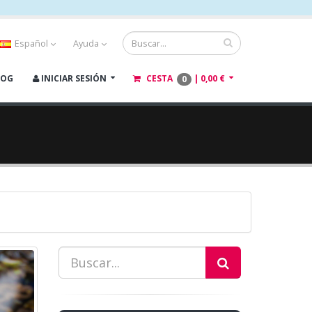
Español
Ayuda
LOG
INICIAR SESIÓN
CESTA
|
0,00 €
0