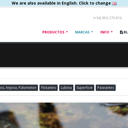
We are also available in English. Click to change
(+34) 950 270 816
PRODUCTOS
MARCAS
INFO
B
os, Anjova, Palometon
Flotantes
Lubina
Superficie
Paseantes