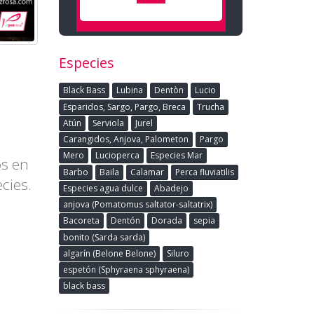
Especies
Black Bass
Lubina
Dentòn
Lucio
Esparidos, Sargo, Pargo, Breca
Trucha
Atún
Serviola
Jurel
Carangidos, Anjova, Palometon
Pargo
Mero
Lucioperca
Especies Mar
os en
Barbo
Baila
Calamar
Perca fluviatilis
cies.
Especies agua dulce
Abadejo
anjova (Pomatomus saltator-saltatrix)
Bacoreta
Dentón
Dorada
sepia
bonito (Sarda sarda)
algarín (Belone Belone)
Siluro
espetón (Sphyraena sphyraena)
black bass