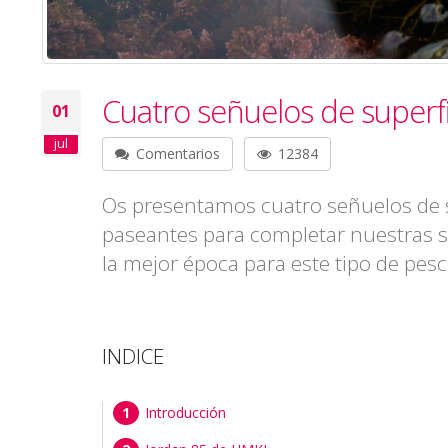
Cuatro señuelos de superfi
01
jul
Comentarios
12384
Os presentamos cuatro señuelos de su
paseantes para completar nuestras s
la mejor época para este tipo de pesc
INDICE
Introducción