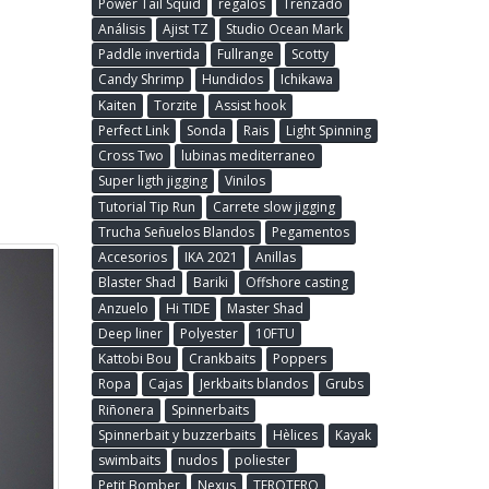
Power Tail Squid
regalos
Trenzado
Análisis
Ajist TZ
Studio Ocean Mark
Paddle invertida
Fullrange
Scotty
Candy Shrimp
Hundidos
Ichikawa
Kaiten
Torzite
Assist hook
Perfect Link
Sonda
Rais
Light Spinning
Cross Two
lubinas mediterraneo
Super ligth jigging
Vinilos
Tutorial Tip Run
Carrete slow jigging
Trucha Señuelos Blandos
Pegamentos
Accesorios
IKA 2021
Anillas
Blaster Shad
Bariki
Offshore casting
Anzuelo
Hi TIDE
Master Shad
Deep liner
Polyester
10FTU
Kattobi Bou
Crankbaits
Poppers
Ropa
Cajas
Jerkbaits blandos
Grubs
Riñonera
Spinnerbaits
Spinnerbait y buzzerbaits
Hèlices
Kayak
swimbaits
nudos
poliester
Petit Bomber
Nexus
TEROTERO