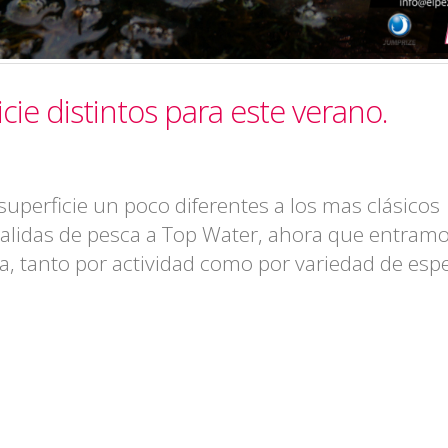
cie distintos para este verano.
perficie un poco diferentes a los mas clásicos
alidas de pesca a Top Water, ahora que entram
a, tanto por actividad como por variedad de espe