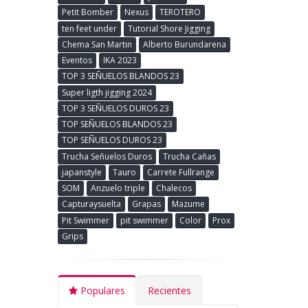
Petit Bomber
Nexus
TEROTERO
ten feet under
Tutorial Shore Jigging
Chema San Martin
Alberto Burundarena
Eventos
IKA 2023
TOP 3 SEÑUELOS BLANDOS 23
Super ligth jigging 2024
TOP 3 SEÑUELOS DUROS 23
TOP SEÑUELOS BLANDOS 23
TOP SEÑUELOS DUROS 23
Trucha Señuelos Duros
Trucha Cañas
japanstyle
Tauro
Carrete Fullrange
SOM
Anzuelo triple
Chalecos
Capturaysuelta
Grapas
Mazume
Pit Swimmer
pit swimmer
Color
Prox
Grips
Populares
Recientes