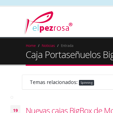
Home
Noticias
Entrada
Caja Portaseñuelos Bi
Temas relacionados:
Spinning
Nuevas cajas BigBox de Mo
19