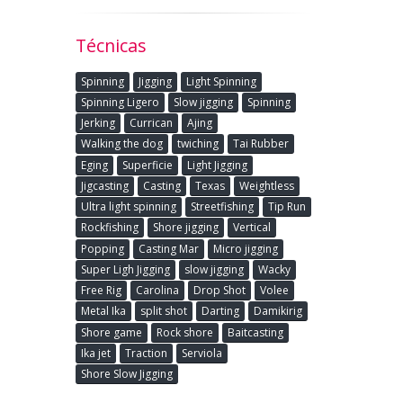
Técnicas
Spinning
Jigging
Light Spinning
Spinning Ligero
Slow jigging
Spinning
Jerking
Currican
Ajing
Walking the dog
twiching
Tai Rubber
Eging
Superficie
Light Jigging
Jigcasting
Casting
Texas
Weightless
Ultra light spinning
Streetfishing
Tip Run
Rockfishing
Shore jigging
Vertical
Popping
Casting Mar
Micro jigging
Super Ligh Jigging
slow jigging
Wacky
Free Rig
Carolina
Drop Shot
Volee
Metal Ika
split shot
Darting
Damikirig
Shore game
Rock shore
Baitcasting
Ika jet
Traction
Serviola
Shore Slow Jigging