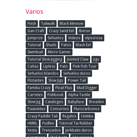
Varios
Fiiish
Tailwalk
Black Minnow
Gan Craft
Crazy Sand Eel
Iberux
Jumprize
Señuelos
Videos
elpezrosa
Tutorial
Shads
Patos
Black Eel
Swimbait
Micro Gamer
Tutorial Slow Jigging
Jointed Claw
Jigs
Cañas
Lipless
Pato
Pink Fish Tour
Señuelos blandos
Señuelos duros
Flotantes
Slow Jigs
Power Tail
Familia Crazy
Float Plus
Mud Digger
Carretes
Fishbook
Alpha Tackle
Slow Jig
Catalogos
Babyface
Breaden
Paseantes
Concursos
Flurocarbonos
Crazy Paddle Tail
Regalos
Unitika
HMKL
Pudlee
Tutorial Tai Rubber
Xesta
Trenzados
Jerkbaits duros