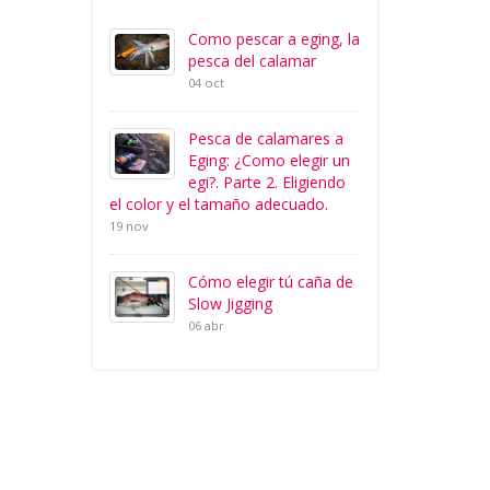
Como pescar a eging, la
pesca del calamar
04 oct
Pesca de calamares a
Eging: ¿Como elegir un
egi?. Parte 2. Eligiendo
el color y el tamaño adecuado.
19 nov
Cómo elegir tú caña de
Slow Jigging
06 abr