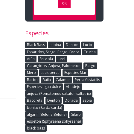
Especies
Black Bass
Lubina
Dentòn
Lucio
Esparidos, Sargo, Pargo, Breca
Trucha
Atún
Serviola
Jurel
Carangidos, Anjova, Palometon
Pargo
Mero
Lucioperca
Especies Mar
Barbo
Baila
Calamar
Perca fluviatilis
Especies agua dulce
Abadejo
anjova (Pomatomus saltator-saltatrix)
Bacoreta
Dentón
Dorada
sepia
bonito (Sarda sarda)
algarín (Belone Belone)
Siluro
espetón (Sphyraena sphyraena)
black bass