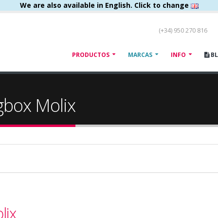
We are also available in English. Click to change
(+34) 950 270 816
PRODUCTOS
MARCAS
INFO
B
gbox Molix
lix