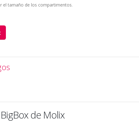
ar el tamaño de los compartimentos.
x
gos
 BigBox de Molix