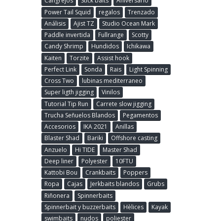
Cangrejos
Stick baits
Aniversario
Power Tail Squid
regalos
Trenzado
Análisis
Ajist TZ
Studio Ocean Mark
Paddle invertida
Fullrange
Scotty
Candy Shrimp
Hundidos
Ichikawa
Kaiten
Torzite
Assist hook
Perfect Link
Sonda
Rais
Light Spinning
Cross Two
lubinas mediterraneo
Super ligth jigging
Vinilos
Tutorial Tip Run
Carrete slow jigging
Trucha Señuelos Blandos
Pegamentos
Accesorios
IKA 2021
Anillas
Blaster Shad
Bariki
Offshore casting
Anzuelo
Hi TIDE
Master Shad
Deep liner
Polyester
10FTU
Kattobi Bou
Crankbaits
Poppers
Ropa
Cajas
Jerkbaits blandos
Grubs
Riñonera
Spinnerbaits
Spinnerbait y buzzerbaits
Hèlices
Kayak
swimbaits
nudos
poliester