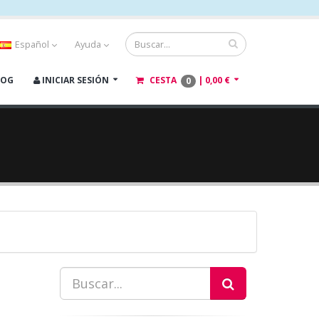
Español
Ayuda
LOG
INICIAR SESIÓN
CESTA
|
0,00 €
0