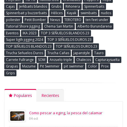
Cajas
Jerkbaits blandos
Grubs
Riñonera
Spinnerbaits
Spinnerbait y buzzerbaits
Hèlices
Kayak
swimbaits
nudos
poliester
Petit Bomber
Nexus
TEROTERO
ten feet under
Tutorial Shore Jigging
Chema San Martin
Alberto Burundarena
Eventos
IKA 2023
TOP 3 SEÑUELOS BLANDOS 23
Super ligth jigging 2024
TOP 3 SEÑUELOS DUROS 23
TOP SEÑUELOS BLANDOS 23
TOP SEÑUELOS DUROS 23
Trucha Señuelos Duros
Trucha Cañas
japanstyle
Tauro
Carrete Fullrange
SOM
Anzuelo triple
Chalecos
Capturaysuelta
Grapas
Mazume
Pit Swimmer
pit swimmer
Color
Prox
Grips
Populares
Recientes
Como pescar a eging, la pesca del calamar
04 oct