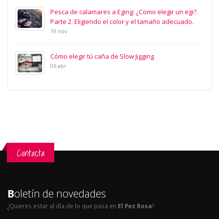
Pesca de calamares a Eging: ¿Como elegir un egi?.
Parte 2. Eligiendo el color y el tamaño adecuado.
19 nov
Cómo elegir tú caña de Slow Jigging
06 abr
Contacta
B
oletín de novedades
¿Quieres estar al día de lo que pasa en
El Pez Rosa
?