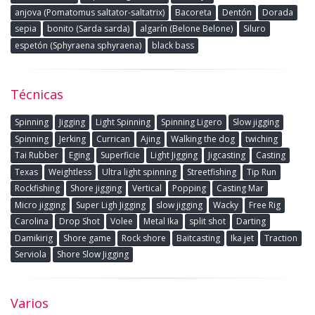
anjova (Pomatomus saltator-saltatrix)
Bacoreta
Dentón
Dorada
sepia
bonito (Sarda sarda)
algarín (Belone Belone)
Siluro
espetón (Sphyraena sphyraena)
black bass
Técnicas
Spinning
Jigging
Light Spinning
Spinning Ligero
Slow jigging
Spinning
Jerking
Currican
Ajing
Walking the dog
twiching
Tai Rubber
Eging
Superficie
Light Jigging
Jigcasting
Casting
Texas
Weightless
Ultra light spinning
Streetfishing
Tip Run
Rockfishing
Shore jigging
Vertical
Popping
Casting Mar
Micro jigging
Super Ligh Jigging
slow jigging
Wacky
Free Rig
Carolina
Drop Shot
Volee
Metal Ika
split shot
Darting
Damikirig
Shore game
Rock shore
Baitcasting
Ika jet
Traction
Serviola
Shore Slow Jigging
Varios