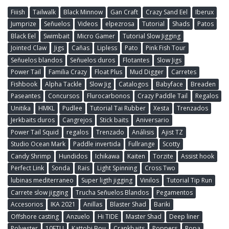
Fiiish
Tailwalk
Black Minnow
Gan Craft
Crazy Sand Eel
Iberux
Jumprize
Señuelos
Videos
elpezrosa
Tutorial
Shads
Patos
Black Eel
Swimbait
Micro Gamer
Tutorial Slow Jigging
Jointed Claw
Jigs
Cañas
Lipless
Pato
Pink Fish Tour
Señuelos blandos
Señuelos duros
Flotantes
Slow Jigs
Power Tail
Familia Crazy
Float Plus
Mud Digger
Carretes
Fishbook
Alpha Tackle
Slow Jig
Catalogos
Babyface
Breaden
Paseantes
Concursos
Flurocarbonos
Crazy Paddle Tail
Regalos
Unitika
HMKL
Pudlee
Tutorial Tai Rubber
Xesta
Trenzados
Jerkbaits duros
Cangrejos
Stick baits
Aniversario
Power Tail Squid
regalos
Trenzado
Análisis
Ajist TZ
Studio Ocean Mark
Paddle invertida
Fullrange
Scotty
Candy Shrimp
Hundidos
Ichikawa
Kaiten
Torzite
Assist hook
Perfect Link
Sonda
Rais
Light Spinning
Cross Two
lubinas mediterraneo
Super ligth jigging
Vinilos
Tutorial Tip Run
Carrete slow jigging
Trucha Señuelos Blandos
Pegamentos
Accesorios
IKA 2021
Anillas
Blaster Shad
Bariki
Offshore casting
Anzuelo
Hi TIDE
Master Shad
Deep liner
Polyester
10FTU
Kattobi Bou
Crankbaits
Poppers
Ropa