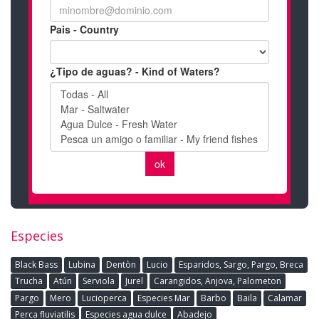
Especies
Black Bass
Lubina
Dentòn
Lucio
Esparidos, Sargo, Pargo, Breca
Trucha
Atún
Serviola
Jurel
Carangidos, Anjova, Palometon
Pargo
Mero
Lucioperca
Especies Mar
Barbo
Baila
Calamar
Perca fluviatilis
Especies agua dulce
Abadejo