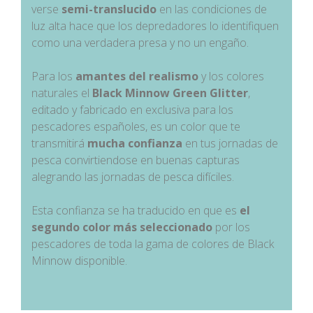
verse
semi-translucido
en las condiciones de
luz alta hace que los depredadores lo identifiquen
como una verdadera presa y no un engaño.
Para los
amantes del realismo
y los colores
naturales el
Black Minnow Green Glitter
,
editado y fabricado en exclusiva para los
pescadores españoles, es un color que te
transmitirá
mucha confianza
en tus jornadas de
pesca convirtiendose en buenas capturas
alegrando las jornadas de pesca difíciles.
Esta confianza se ha traducido en que es
el
segundo color más seleccionado
por los
pescadores de toda la gama de colores de Black
Minnow disponible.