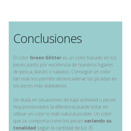
Conclusiones
El color
Green Glitter
es un color basado en los
peces pasto por excelencia de nuestros lugares
de pesca, dulces o salados. Conseguir un color
tan real nos permite desencadenar las picadas en
los peces más dubitativos.
Sin duda en situaciones de baja actividad o peces
muy presionados la diferencia puede estar en
utilizar un color lo más natural posible. Un color
que se comporta como los peces
varíando su
tonalidad
según la cantidad de luz. El