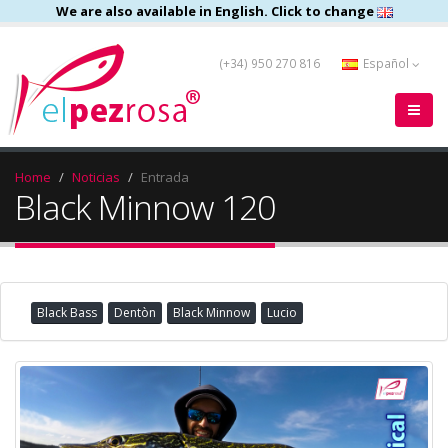
We are also available in English. Click to change
(+34) 950 270 816
Español
Home
Noticias
Entrada
Black Minnow 120
Black Bass
Dentòn
Black Minnow
Lucio