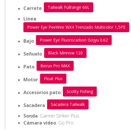
Tailwalk Fullrange 66L
Carrete
:
Línea
:
Power Eye PeeWee WX4 Trenzado Multicolor 1,5PE
Power Eye Fluorocarbon Gojyu 0.62
Bajo
:
Black Minnow 120
Señuelo
:
Iberux Pro MAX
Pato
:
Float Plus
Motor
:
Scotty Fishing
Accesorios pato:
Sacadera Tailwalk
Sacadera
:
Sonda
: Garmin Striker Plus
Cámara vídeo
: Go Pro