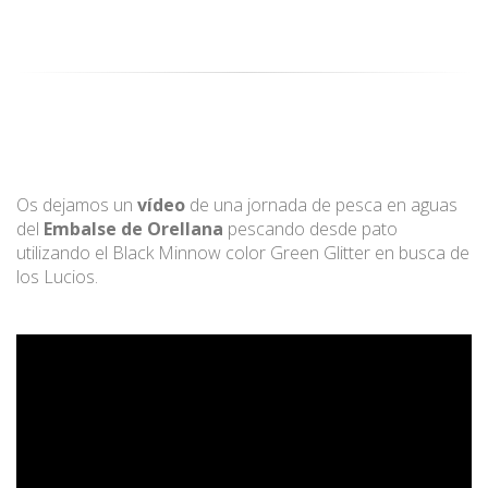
Os dejamos un
vídeo
de una jornada de pesca en aguas
del
Embalse de Orellana
pescando desde pato
utilizando el Black Minnow color Green Glitter en busca de
los Lucios.