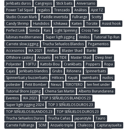
Jerkbaits duros
Cangrejos
Stick baits
Aniversario
Power Tail Squid
regalos
Trenzado
Análisis
Ajist TZ
Studio Ocean Mark
Paddle invertida
Fullrange
Scotty
Candy Shrimp
Hundidos
Ichikawa
Kaiten
Torzite
Assist hook
Perfect Link
Sonda
Rais
Light Spinning
Cross Two
lubinas mediterraneo
Super ligth jigging
Vinilos
Tutorial Tip Run
Carrete slow jigging
Trucha Señuelos Blandos
Pegamentos
Accesorios
IKA 2021
Anillas
Blaster Shad
Bariki
Offshore casting
Anzuelo
Hi TIDE
Master Shad
Deep liner
Polyester
10FTU
Kattobi Bou
Crankbaits
Poppers
Ropa
Cajas
Jerkbaits blandos
Grubs
Riñonera
Spinnerbaits
Spinnerbait y buzzerbaits
Hèlices
Kayak
swimbaits
nudos
poliester
Petit Bomber
Nexus
TEROTERO
ten feet under
Tutorial Shore Jigging
Chema San Martin
Alberto Burundarena
Eventos
IKA 2023
TOP 3 SEÑUELOS BLANDOS 23
Super ligth jigging 2024
TOP 3 SEÑUELOS DUROS 23
TOP SEÑUELOS BLANDOS 23
TOP SEÑUELOS DUROS 23
Trucha Señuelos Duros
Trucha Cañas
japanstyle
Tauro
Carrete Fullrange
SOM
Anzuelo triple
Chalecos
Capturaysuelta