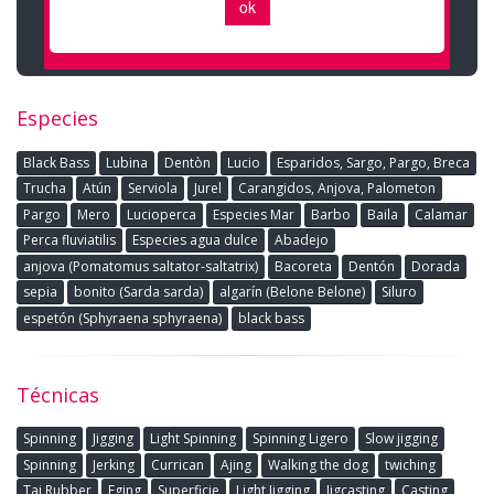
Especies
Black Bass
Lubina
Dentòn
Lucio
Esparidos, Sargo, Pargo, Breca
Trucha
Atún
Serviola
Jurel
Carangidos, Anjova, Palometon
Pargo
Mero
Lucioperca
Especies Mar
Barbo
Baila
Calamar
Perca fluviatilis
Especies agua dulce
Abadejo
anjova (Pomatomus saltator-saltatrix)
Bacoreta
Dentón
Dorada
sepia
bonito (Sarda sarda)
algarín (Belone Belone)
Siluro
espetón (Sphyraena sphyraena)
black bass
Técnicas
Spinning
Jigging
Light Spinning
Spinning Ligero
Slow jigging
Spinning
Jerking
Currican
Ajing
Walking the dog
twiching
Tai Rubber
Eging
Superficie
Light Jigging
Jigcasting
Casting