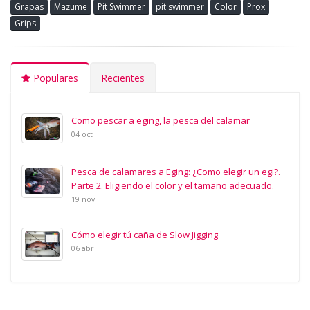
Grapas
Mazume
Pit Swimmer
pit swimmer
Color
Prox
Grips
Populares
Recientes
Como pescar a eging, la pesca del calamar
04 oct
Pesca de calamares a Eging: ¿Como elegir un egi?.
Parte 2. Eligiendo el color y el tamaño adecuado.
19 nov
Cómo elegir tú caña de Slow Jigging
06 abr