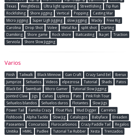
Texas
Weightless
Ultra light spinning
Streetfishing
Tip Run
Rockfishing
Shore jigging
Vertical
Popping
Casting Mar
Micro jigging
Super Ligh Jigging
slow jigging
Wacky
Free Rig
Carolina
Drop Shot
Volee
Metal Ika
split shot
Darting
Damikirig
Shore game
Rock shore
Baitcasting
Ika jet
Traction
Serviola
Shore Slow Jigging
Varios
Fiiish
Tailwalk
Black Minnow
Gan Craft
Crazy Sand Eel
Iberux
Jumprize
Señuelos
Videos
elpezrosa
Tutorial
Shads
Patos
Black Eel
Swimbait
Micro Gamer
Tutorial Slow Jigging
Jointed Claw
Jigs
Cañas
Lipless
Pato
Pink Fish Tour
Señuelos blandos
Señuelos duros
Flotantes
Slow Jigs
Power Tail
Familia Crazy
Float Plus
Mud Digger
Carretes
Fishbook
Alpha Tackle
Slow Jig
Catalogos
Babyface
Breaden
Paseantes
Concursos
Flurocarbonos
Crazy Paddle Tail
Regalos
Unitika
HMKL
Pudlee
Tutorial Tai Rubber
Xesta
Trenzados