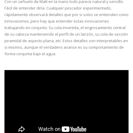
Con un señuelo de Matt en la mano todo parece natural y sencillo.
Fácil de entender diría. Cualquier pescador experimentado,
rápidamente observará detalles que por si solos se entienden como
innovaciones, pero hay que entender estas innovaciones
trabajando en conjunto. Su cola invertida, el engrosamiento central
de su cabeza manteniendo el perfil de un lanzón, su cola de sección
piramidal de aspecto plana, etc. Estos detalles son interpretables en
si mismos, aunque el verdadero avance es su comportamiento de
forma conjunta bajo el agua.