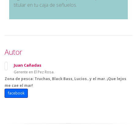
titular en tu caja de señuelos.
Autor
Juan Cañadas
Gerente en El Pez Rosa.
Zona de pesca:
Truchas, Black Bass, Lucios.. y el mar. ¡Que lejos
me cae el mar!
facebook