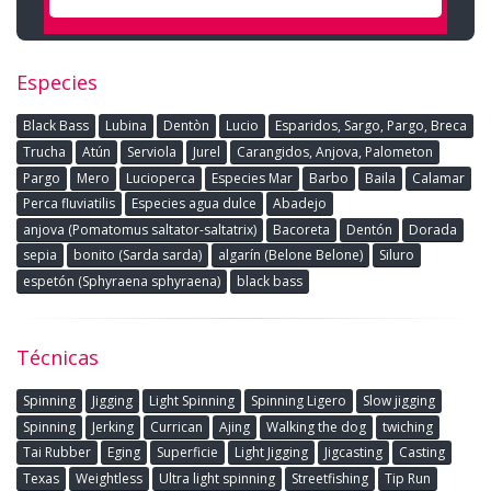
Especies
Black Bass
Lubina
Dentòn
Lucio
Esparidos, Sargo, Pargo, Breca
Trucha
Atún
Serviola
Jurel
Carangidos, Anjova, Palometon
Pargo
Mero
Lucioperca
Especies Mar
Barbo
Baila
Calamar
Perca fluviatilis
Especies agua dulce
Abadejo
anjova (Pomatomus saltator-saltatrix)
Bacoreta
Dentón
Dorada
sepia
bonito (Sarda sarda)
algarín (Belone Belone)
Siluro
espetón (Sphyraena sphyraena)
black bass
Técnicas
Spinning
Jigging
Light Spinning
Spinning Ligero
Slow jigging
Spinning
Jerking
Currican
Ajing
Walking the dog
twiching
Tai Rubber
Eging
Superficie
Light Jigging
Jigcasting
Casting
Texas
Weightless
Ultra light spinning
Streetfishing
Tip Run