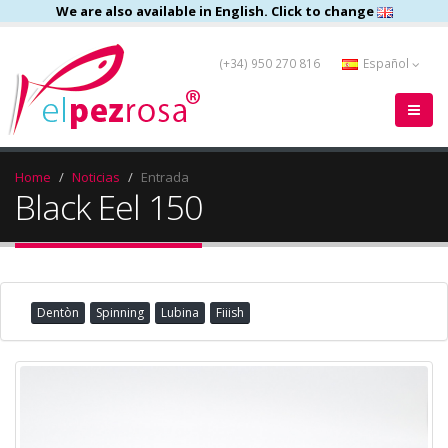
We are also available in English. Click to change
(+34) 950 270 816
Español
Home
Noticias
Entrada
Black Eel 150
Dentòn
Spinning
Lubina
Fiiish