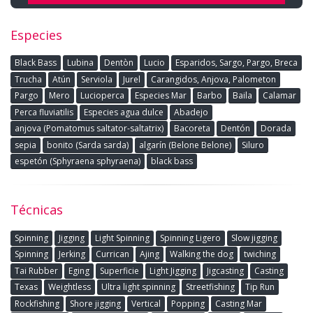
Especies
Black Bass
Lubina
Dentòn
Lucio
Esparidos, Sargo, Pargo, Breca
Trucha
Atún
Serviola
Jurel
Carangidos, Anjova, Palometon
Pargo
Mero
Lucioperca
Especies Mar
Barbo
Baila
Calamar
Perca fluviatilis
Especies agua dulce
Abadejo
anjova (Pomatomus saltator-saltatrix)
Bacoreta
Dentón
Dorada
sepia
bonito (Sarda sarda)
algarín (Belone Belone)
Siluro
espetón (Sphyraena sphyraena)
black bass
Técnicas
Spinning
Jigging
Light Spinning
Spinning Ligero
Slow jigging
Spinning
Jerking
Currican
Ajing
Walking the dog
twiching
Tai Rubber
Eging
Superficie
Light Jigging
Jigcasting
Casting
Texas
Weightless
Ultra light spinning
Streetfishing
Tip Run
Rockfishing
Shore jigging
Vertical
Popping
Casting Mar