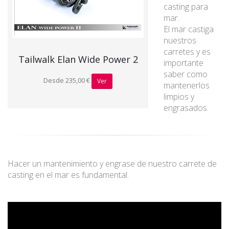
casting para
mar.
El mar castiga
nuestros
carretes y es
Tailwalk Elan Wide Power 2
importante
saber como
Desde 235,00 €
Ver
mantenerlos
limpios y
engrasados.
Hacer un mantenimiento y engrase de nuestro carrete de
casting en el mar es fundamental.