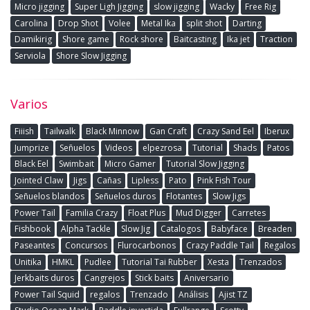
Micro jigging
Super Ligh Jigging
slow jigging
Wacky
Free Rig
Carolina
Drop Shot
Volee
Metal Ika
split shot
Darting
Damikirig
Shore game
Rock shore
Baitcasting
Ika jet
Traction
Serviola
Shore Slow Jigging
Varios
Fiiish
Tailwalk
Black Minnow
Gan Craft
Crazy Sand Eel
Iberux
Jumprize
Señuelos
Videos
elpezrosa
Tutorial
Shads
Patos
Black Eel
Swimbait
Micro Gamer
Tutorial Slow Jigging
Jointed Claw
Jigs
Cañas
Lipless
Pato
Pink Fish Tour
Señuelos blandos
Señuelos duros
Flotantes
Slow Jigs
Power Tail
Familia Crazy
Float Plus
Mud Digger
Carretes
Fishbook
Alpha Tackle
Slow Jig
Catalogos
Babyface
Breaden
Paseantes
Concursos
Flurocarbonos
Crazy Paddle Tail
Regalos
Unitika
HMKL
Pudlee
Tutorial Tai Rubber
Xesta
Trenzados
Jerkbaits duros
Cangrejos
Stick baits
Aniversario
Power Tail Squid
regalos
Trenzado
Análisis
Ajist TZ