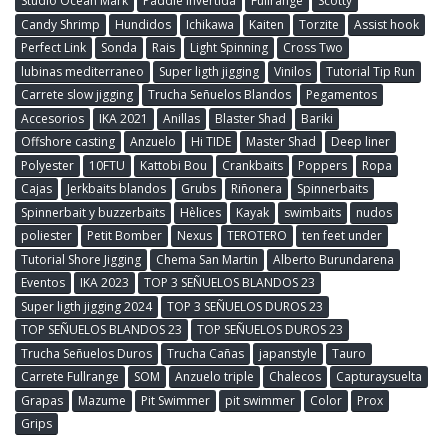
Studio Ocean Mark
Paddle invertida
Fullrange
Scotty
Candy Shrimp
Hundidos
Ichikawa
Kaiten
Torzite
Assist hook
Perfect Link
Sonda
Rais
Light Spinning
Cross Two
lubinas mediterraneo
Super ligth jigging
Vinilos
Tutorial Tip Run
Carrete slow jigging
Trucha Señuelos Blandos
Pegamentos
Accesorios
IKA 2021
Anillas
Blaster Shad
Bariki
Offshore casting
Anzuelo
Hi TIDE
Master Shad
Deep liner
Polyester
10FTU
Kattobi Bou
Crankbaits
Poppers
Ropa
Cajas
Jerkbaits blandos
Grubs
Riñonera
Spinnerbaits
Spinnerbait y buzzerbaits
Hèlices
Kayak
swimbaits
nudos
poliester
Petit Bomber
Nexus
TEROTERO
ten feet under
Tutorial Shore Jigging
Chema San Martin
Alberto Burundarena
Eventos
IKA 2023
TOP 3 SEÑUELOS BLANDOS 23
Super ligth jigging 2024
TOP 3 SEÑUELOS DUROS 23
TOP SEÑUELOS BLANDOS 23
TOP SEÑUELOS DUROS 23
Trucha Señuelos Duros
Trucha Cañas
japanstyle
Tauro
Carrete Fullrange
SOM
Anzuelo triple
Chalecos
Capturaysuelta
Grapas
Mazume
Pit Swimmer
pit swimmer
Color
Prox
Grips