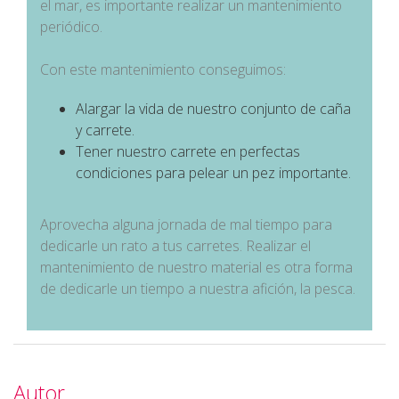
el mar, es importante realizar un mantenimiento
periódico.
Con este mantenimiento conseguimos:
Alargar la vida de nuestro conjunto de caña
y carrete.
Tener nuestro carrete en perfectas
condiciones para pelear un pez importante.
Aprovecha alguna jornada de mal tiempo para
dedicarle un rato a tus carretes. Realizar el
mantenimiento de nuestro material es otra forma
de dedicarle un tiempo a nuestra afición, la pesca.
Autor