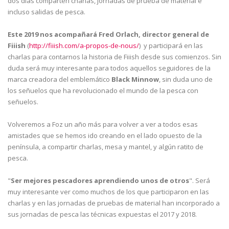
dos días comparten charlas, jornadas de prueba de material e
incluso salidas de pesca.
Este 2019 nos acompañará Fred Orlach, director general de
Fiiish
(
http://fiiish.com/a-propos-de-nous/
) y participará en las
charlas para contarnos la historia de Fiiish desde sus comienzos. Sin
duda será muy interesante para todos aquellos seguidores de la
marca creadora del emblemático
Black Minnow
, sin duda uno de
los señuelos que ha revolucionado el mundo de la pesca con
señuelos.
Volveremos a Foz un año más para volver a ver a todos esas
amistades que se hemos ido creando en el lado opuesto de la
península, a compartir charlas, mesa y mantel, y algún ratito de
pesca.
"
Ser mejores pescadores aprendiendo unos de otros
". Será
muy interesante ver como muchos de los que participaron en las
charlas y en las jornadas de pruebas de material han incorporado a
sus jornadas de pesca las técnicas expuestas el 2017 y 2018.