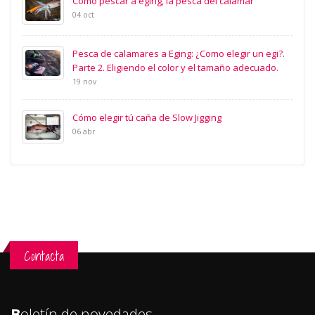
Como pescar a eging, la pesca del calamar
04 oct
Pesca de calamares a Eging: ¿Como elegir un egi?.
Parte 2. Eligiendo el color y el tamaño adecuado.
19 nov
Cómo elegir tú caña de Slow Jigging
06 abr
Contacta
B
oletín de novedades