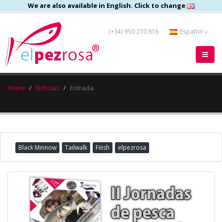
We are also available in English. Click to change
(+34) 950 270 816
Español
Home
Noticias
Entrada
Black Minnow
Tailwalk
Fiiish
elpezrosa