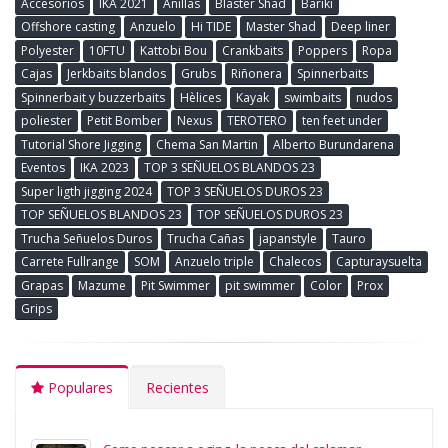
Accesorios
IKA 2021
Anillas
Blaster Shad
Bariki
Offshore casting
Anzuelo
Hi TIDE
Master Shad
Deep liner
Polyester
10FTU
Kattobi Bou
Crankbaits
Poppers
Ropa
Cajas
Jerkbaits blandos
Grubs
Riñonera
Spinnerbaits
Spinnerbait y buzzerbaits
Hèlices
Kayak
swimbaits
nudos
poliester
Petit Bomber
Nexus
TEROTERO
ten feet under
Tutorial Shore Jigging
Chema San Martin
Alberto Burundarena
Eventos
IKA 2023
TOP 3 SEÑUELOS BLANDOS 23
Super ligth jigging 2024
TOP 3 SEÑUELOS DUROS 23
TOP SEÑUELOS BLANDOS 23
TOP SEÑUELOS DUROS 23
Trucha Señuelos Duros
Trucha Cañas
japanstyle
Tauro
Carrete Fullrange
SOM
Anzuelo triple
Chalecos
Capturaysuelta
Grapas
Mazume
Pit Swimmer
pit swimmer
Color
Prox
Grips
Populares
Recientes