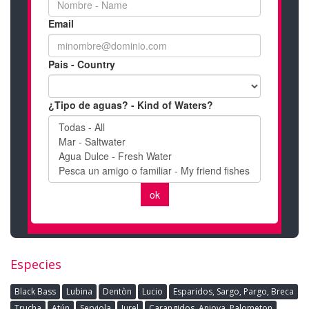
Especies
Black Bass
Lubina
Dentòn
Lucio
Esparidos, Sargo, Pargo, Breca
Trucha
Atún
Serviola
Jurel
Carangidos, Anjova, Palometon