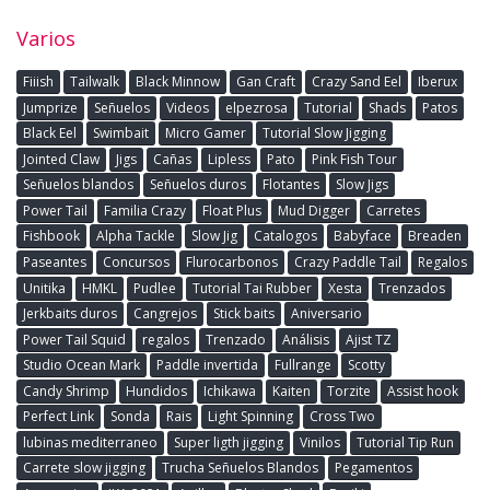
Varios
Fiiish
Tailwalk
Black Minnow
Gan Craft
Crazy Sand Eel
Iberux
Jumprize
Señuelos
Videos
elpezrosa
Tutorial
Shads
Patos
Black Eel
Swimbait
Micro Gamer
Tutorial Slow Jigging
Jointed Claw
Jigs
Cañas
Lipless
Pato
Pink Fish Tour
Señuelos blandos
Señuelos duros
Flotantes
Slow Jigs
Power Tail
Familia Crazy
Float Plus
Mud Digger
Carretes
Fishbook
Alpha Tackle
Slow Jig
Catalogos
Babyface
Breaden
Paseantes
Concursos
Flurocarbonos
Crazy Paddle Tail
Regalos
Unitika
HMKL
Pudlee
Tutorial Tai Rubber
Xesta
Trenzados
Jerkbaits duros
Cangrejos
Stick baits
Aniversario
Power Tail Squid
regalos
Trenzado
Análisis
Ajist TZ
Studio Ocean Mark
Paddle invertida
Fullrange
Scotty
Candy Shrimp
Hundidos
Ichikawa
Kaiten
Torzite
Assist hook
Perfect Link
Sonda
Rais
Light Spinning
Cross Two
lubinas mediterraneo
Super ligth jigging
Vinilos
Tutorial Tip Run
Carrete slow jigging
Trucha Señuelos Blandos
Pegamentos