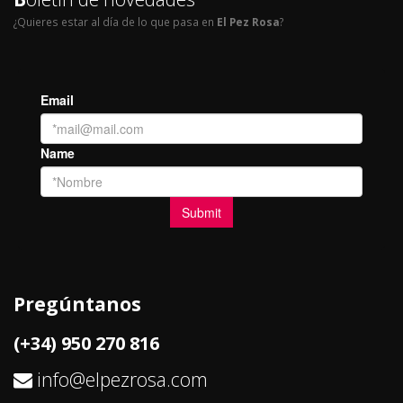
¿Quieres estar al día de lo que pasa en
El Pez Rosa
?
Pregúntanos
(+34) 950 270 816
info@elpezrosa.com