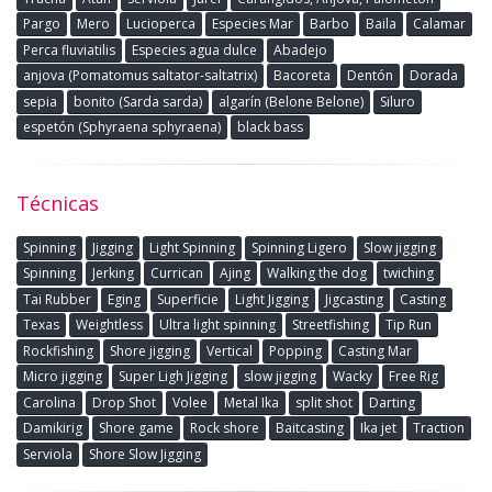
Pargo
Mero
Lucioperca
Especies Mar
Barbo
Baila
Calamar
Perca fluviatilis
Especies agua dulce
Abadejo
anjova (Pomatomus saltator-saltatrix)
Bacoreta
Dentón
Dorada
sepia
bonito (Sarda sarda)
algarín (Belone Belone)
Siluro
espetón (Sphyraena sphyraena)
black bass
Técnicas
Spinning
Jigging
Light Spinning
Spinning Ligero
Slow jigging
Spinning
Jerking
Currican
Ajing
Walking the dog
twiching
Tai Rubber
Eging
Superficie
Light Jigging
Jigcasting
Casting
Texas
Weightless
Ultra light spinning
Streetfishing
Tip Run
Rockfishing
Shore jigging
Vertical
Popping
Casting Mar
Micro jigging
Super Ligh Jigging
slow jigging
Wacky
Free Rig
Carolina
Drop Shot
Volee
Metal Ika
split shot
Darting
Damikirig
Shore game
Rock shore
Baitcasting
Ika jet
Traction
Serviola
Shore Slow Jigging