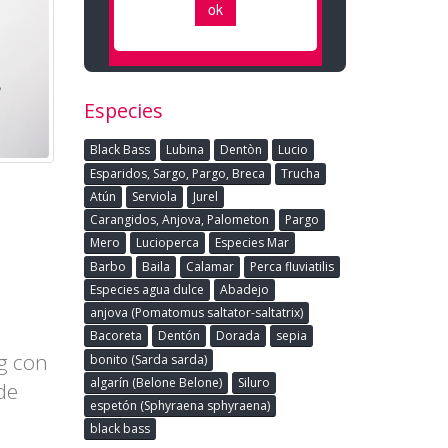
Especies
Black Bass
Lubina
Dentòn
Lucio
Esparidos, Sargo, Pargo, Breca
Trucha
Atún
Serviola
Jurel
Carangidos, Anjova, Palometon
Pargo
Mero
Lucioperca
Especies Mar
Barbo
Baila
Calamar
Perca fluviatilis
Especies agua dulce
Abadejo
anjova (Pomatomus saltator-saltatrix)
Bacoreta
Dentón
Dorada
sepia
g con
bonito (Sarda sarda)
algarín (Belone Belone)
Siluro
de
espetón (Sphyraena sphyraena)
black bass