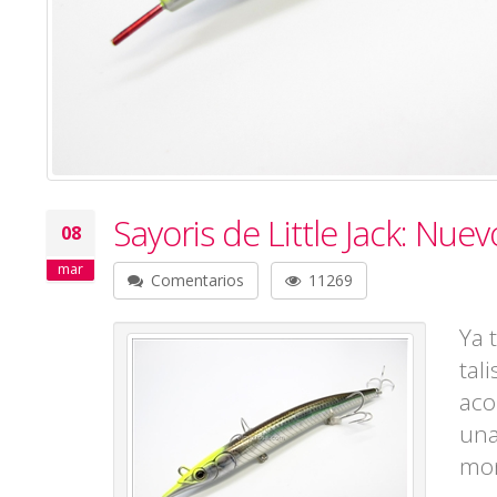
Sayoris de Little Jack: Nu
08
mar
Comentarios
11269
Ya 
tal
aco
una
mon