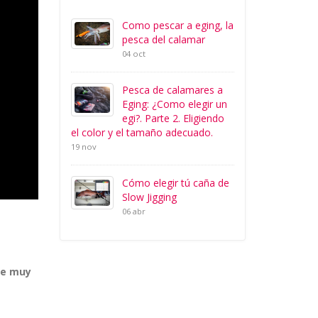
Como pescar a eging, la
pesca del calamar
04 oct
Pesca de calamares a
Eging: ¿Como elegir un
egi?. Parte 2. Eligiendo
el color y el tamaño adecuado.
19 nov
Cómo elegir tú caña de
Slow Jigging
06 abr
ue muy