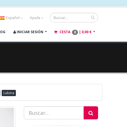
Español
Ayuda
LOG
INICIAR SESIÓN
CESTA
|
0,00 €
0
Lubina