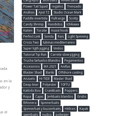
Cangrejos
Stick baits
Aniversario
Power Tail Squid
regalos
Trenzado
Análisis
Ajist TZ
Studio Ocean Mark
Paddle invertida
Fullrange
Scotty
Candy Shrimp
Hundidos
Ichikawa
Kaiten
Torzite
Assist hook
Perfect Link
Sonda
Rais
Light Spinning
Cross Two
lubinas mediterraneo
Super ligth jigging
Vinilos
Tutorial Tip Run
Carrete slow jigging
Trucha Señuelos Blandos
Pegamentos
Accesorios
IKA 2021
Anillas
 nada
Blaster Shad
Bariki
Offshore casting
Anzuelo
Hi TIDE
Master Shad
s en la
Deep liner
Polyester
10FTU
ador y
Kattobi Bou
Crankbaits
Poppers
Ropa
Cajas
Jerkbaits blandos
Grubs
Riñonera
Spinnerbaits
Spinnerbait y buzzerbaits
Hèlices
Kayak
ue el
swimbaits
nudos
poliester