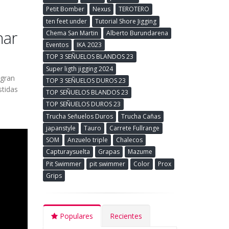
Petit Bomber
Nexus
TEROTERO
ten feet under
Tutorial Shore Jigging
har
Chema San Martin
Alberto Burundarena
Eventos
IKA 2023
TOP 3 SEÑUELOS BLANDOS 23
Super ligth jigging 2024
 gran
TOP 3 SEÑUELOS DUROS 23
stidas
TOP SEÑUELOS BLANDOS 23
TOP SEÑUELOS DUROS 23
Trucha Señuelos Duros
Trucha Cañas
japanstyle
Tauro
Carrete Fullrange
SOM
Anzuelo triple
Chalecos
Capturaysuelta
Grapas
Mazume
Pit Swimmer
pit swimmer
Color
Prox
Grips
Populares
Recientes