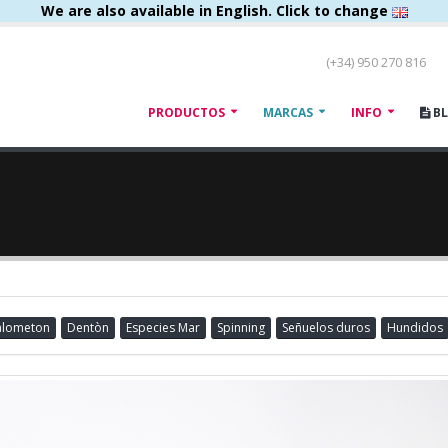
We are also available in English. Click to change
(+34) 950 270 816
PRODUCTOS
MARCAS
INFO
B
Palometon
Dentòn
Especies Mar
Spinning
Señuelos duros
Hundidos