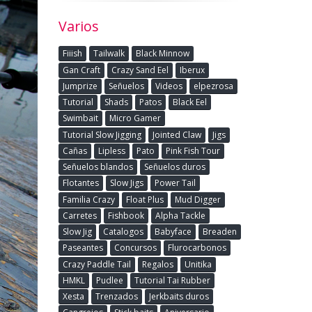
Varios
Fiiish
Tailwalk
Black Minnow
Gan Craft
Crazy Sand Eel
Iberux
Jumprize
Señuelos
Videos
elpezrosa
Tutorial
Shads
Patos
Black Eel
Swimbait
Micro Gamer
Tutorial Slow Jigging
Jointed Claw
Jigs
Cañas
Lipless
Pato
Pink Fish Tour
Señuelos blandos
Señuelos duros
Flotantes
Slow Jigs
Power Tail
Familia Crazy
Float Plus
Mud Digger
Carretes
Fishbook
Alpha Tackle
Slow Jig
Catalogos
Babyface
Breaden
Paseantes
Concursos
Flurocarbonos
Crazy Paddle Tail
Regalos
Unitika
HMKL
Pudlee
Tutorial Tai Rubber
Xesta
Trenzados
Jerkbaits duros