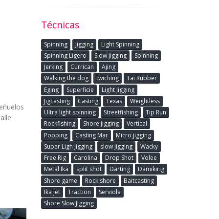
Técnicas
Spinning
Jigging
Light Spinning
Spinning Ligero
Slow jigging
Spinning
Jerking
Currican
Ajing
Walking the dog
twiching
Tai Rubber
Eging
Superficie
Light Jigging
Jigcasting
Casting
Texas
Weightless
señuelos
Ultra light spinning
Streetfishing
Tip Run
alle
Rockfishing
Shore jigging
Vertical
Popping
Casting Mar
Micro jigging
Super Ligh Jigging
slow jigging
Wacky
Free Rig
Carolina
Drop Shot
Volee
Metal Ika
split shot
Darting
Damikirig
Shore game
Rock shore
Baitcasting
Ika jet
Traction
Serviola
Shore Slow Jigging