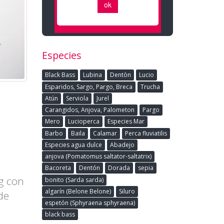
Especies
Black Bass
Lubina
Dentòn
Lucio
Esparidos, Sargo, Pargo, Breca
Trucha
Atún
Serviola
Jurel
Carangidos, Anjova, Palometon
Pargo
Mero
Lucioperca
Especies Mar
Barbo
Baila
Calamar
Perca fluviatilis
Especies agua dulce
Abadejo
anjova (Pomatomus saltator-saltatrix)
Bacoreta
Dentón
Dorada
sepia
g con
bonito (Sarda sarda)
algarín (Belone Belone)
Siluro
de
espetón (Sphyraena sphyraena)
black bass