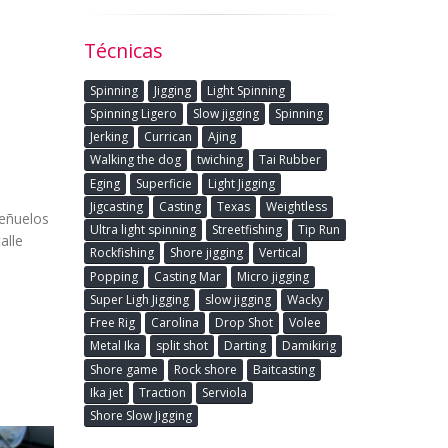
Técnicas
Spinning
Jigging
Light Spinning
Spinning Ligero
Slow jigging
Spinning
Jerking
Currican
Ajing
Walking the dog
twiching
Tai Rubber
Eging
Superficie
Light Jigging
Jigcasting
Casting
Texas
Weightless
señuelos
Ultra light spinning
Streetfishing
Tip Run
alle
Rockfishing
Shore jigging
Vertical
Popping
Casting Mar
Micro jigging
Super Ligh Jigging
slow jigging
Wacky
Free Rig
Carolina
Drop Shot
Volee
Metal Ika
split shot
Darting
Damikirig
Shore game
Rock shore
Baitcasting
Ika jet
Traction
Serviola
Shore Slow Jigging