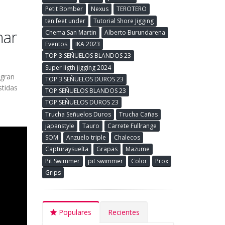
Petit Bomber
Nexus
TEROTERO
ten feet under
Tutorial Shore Jigging
har
Chema San Martin
Alberto Burundarena
Eventos
IKA 2023
TOP 3 SEÑUELOS BLANDOS 23
Super ligth jigging 2024
 gran
TOP 3 SEÑUELOS DUROS 23
stidas
TOP SEÑUELOS BLANDOS 23
TOP SEÑUELOS DUROS 23
Trucha Señuelos Duros
Trucha Cañas
japanstyle
Tauro
Carrete Fullrange
SOM
Anzuelo triple
Chalecos
Capturaysuelta
Grapas
Mazume
Pit Swimmer
pit swimmer
Color
Prox
Grips
Populares
Recientes