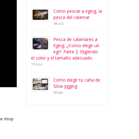
Como pescar a eging, la
pesca del calamar
04 oct
Pesca de calamares a
Eging: ¿Como elegir un
egi?. Parte 2. Eligiendo
el color y el tamaño adecuado.
19 nov
Cómo elegir tú caña de
Slow Jigging
06 abr
ue muy