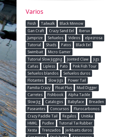
Varios
Fiiish
Tailwalk
Black Minnow
Gan Craft
Crazy Sand Eel
Iberux
Jumprize
Señuelos
Videos
elpezrosa
Tutorial
Shads
Patos
Black Eel
Swimbait
Micro Gamer
Tutorial Slow Jigging
Jointed Claw
Jigs
Cañas
Lipless
Pato
Pink Fish Tour
Señuelos blandos
Señuelos duros
Flotantes
Slow Jigs
Power Tail
Familia Crazy
Float Plus
Mud Digger
Carretes
Fishbook
Alpha Tackle
Slow Jig
Catalogos
Babyface
Breaden
Paseantes
Concursos
Flurocarbonos
Crazy Paddle Tail
Regalos
Unitika
HMKL
Pudlee
Tutorial Tai Rubber
Xesta
Trenzados
Jerkbaits duros