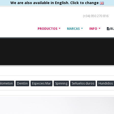
We are also available in English. Click to change
(+34) 950 270 816
PRODUCTOS
MARCAS
INFO
B
Palometon
Dentòn
Especies Mar
Spinning
Señuelos duros
Hundidos