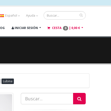
Español
Ayuda
LOG
INICIAR SESIÓN
CESTA
|
0,00 €
0
Lubina