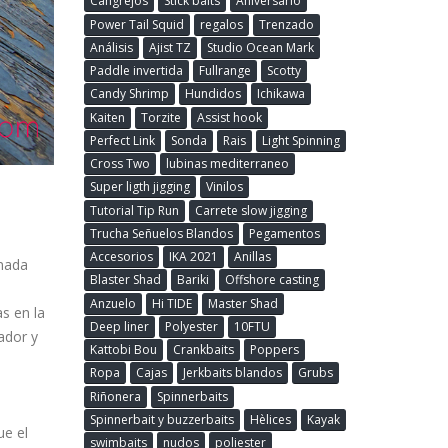
Cangrejos
Stick baits
Aniversario
Power Tail Squid
regalos
Trenzado
Análisis
Ajist TZ
Studio Ocean Mark
Paddle invertida
Fullrange
Scotty
Candy Shrimp
Hundidos
Ichikawa
Kaiten
Torzite
Assist hook
Perfect Link
Sonda
Rais
Light Spinning
Cross Two
lubinas mediterraneo
Super ligth jigging
Vinilos
Tutorial Tip Run
Carrete slow jigging
Trucha Señuelos Blandos
Pegamentos
Accesorios
IKA 2021
Anillas
 nada
Blaster Shad
Bariki
Offshore casting
Anzuelo
Hi TIDE
Master Shad
s en la
Deep liner
Polyester
10FTU
ador y
Kattobi Bou
Crankbaits
Poppers
Ropa
Cajas
Jerkbaits blandos
Grubs
Riñonera
Spinnerbaits
Spinnerbait y buzzerbaits
Hèlices
Kayak
ue el
swimbaits
nudos
poliester