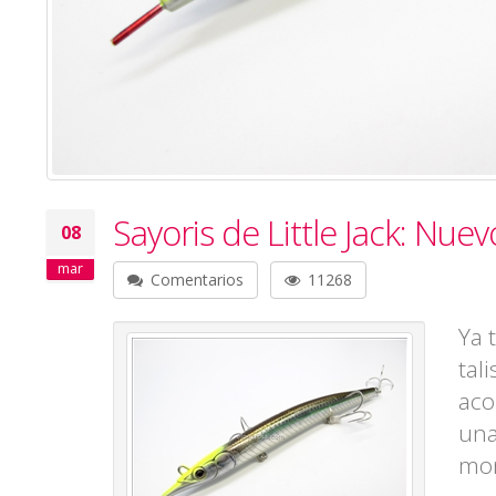
Sayoris de Little Jack: Nu
08
mar
Comentarios
11268
Ya 
tal
aco
una
mon