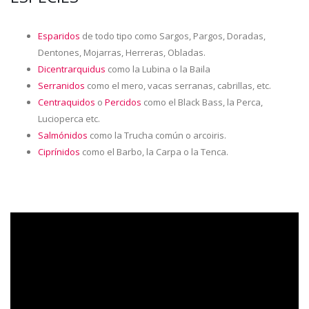
Esparidos
de todo tipo como Sargos, Pargos, Doradas,
Dentones, Mojarras, Herreras, Obladas.
Dicentrarquidus
como la Lubina o la Baila
Serranidos
como el mero, vacas serranas, cabrillas, etc.
Centraquidos
o
Percidos
como el Black Bass, la Perca,
Lucioperca etc.
Salmónidos
como la Trucha común o arcoiris.
Ciprínidos
como el Barbo, la Carpa o la Tenca.