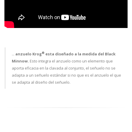
®
...
anzuelo Krog
esta diseñado a la medida del Black
Minnow.
Esto integra el anzuelo como un elemento que
aporta eficacia en la clavada al conjunto, el señuelo no se
adapta a un señuelo estándar si no que es el anzuelo el que
se adapta al diseño del señuelo.