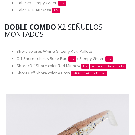
Color 25 Sleepy Green
UV
Color 26 Bleu/Rose
UV
DOBLE COMBO
X2 SEÑUELOS
MONTADOS
Shore colores Whine Glitter y Kaki Pallete
Off Shore colores Rose Fluo
y Sleepy Green
UV
UV
Shore/Off Shore color Red Minnow
UV
edición limitada Trucha
Shore/Off Shore color Vairon
edición limitada Trucha