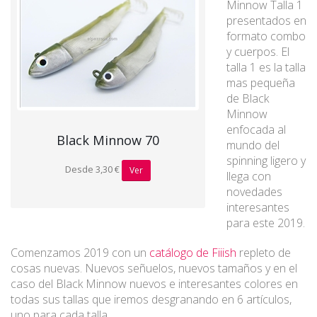
Minnow Talla 1
presentados en
formato combo
y cuerpos. El
talla 1 es la talla
mas pequeña
de Black
Minnow
enfocada al
Black Minnow 70
mundo del
spinning ligero y
Desde 3,30 €
Ver
llega con
novedades
interesantes
para este 2019.
Comenzamos 2019 con un
catálogo de Fiiish
repleto de
cosas nuevas. Nuevos señuelos, nuevos tamaños y en el
caso del Black Minnow nuevos e interesantes colores en
todas sus tallas que iremos desgranando en 6 artículos,
uno para cada talla.