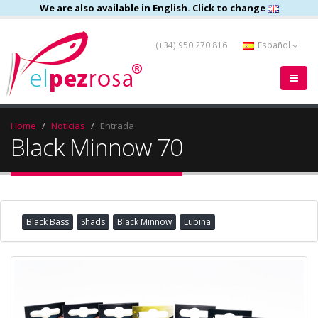
We are also available in English. Click to change
(+34) 950 270 816
Español
Home
Noticias
Entrada
Black Minnow 70
Black Bass
Shads
Black Minnow
Lubina