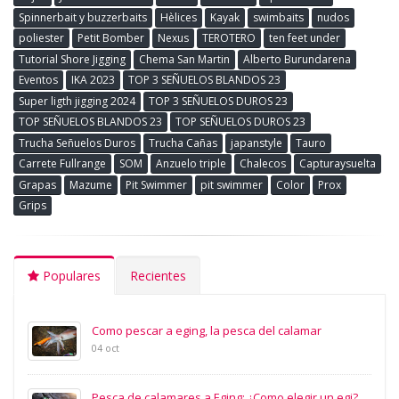
Spinnerbait y buzzerbaits
Hèlices
Kayak
swimbaits
nudos
poliester
Petit Bomber
Nexus
TEROTERO
ten feet under
Tutorial Shore Jigging
Chema San Martin
Alberto Burundarena
Eventos
IKA 2023
TOP 3 SEÑUELOS BLANDOS 23
Super ligth jigging 2024
TOP 3 SEÑUELOS DUROS 23
TOP SEÑUELOS BLANDOS 23
TOP SEÑUELOS DUROS 23
Trucha Señuelos Duros
Trucha Cañas
japanstyle
Tauro
Carrete Fullrange
SOM
Anzuelo triple
Chalecos
Capturaysuelta
Grapas
Mazume
Pit Swimmer
pit swimmer
Color
Prox
Grips
Populares
Recientes
Como pescar a eging, la pesca del calamar
04 oct
Pesca de calamares a Eging: ¿Como elegir un egi?.