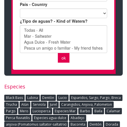
Especies
Black Bass
Lubina
Dentòn
Lucio
Esparidos, Sargo, Pargo, Breca
Trucha
Atún
Serviola
Jurel
Carangidos, Anjova, Palometon
Pargo
Mero
Lucioperca
Especies Mar
Barbo
Baila
Calamar
Perca fluviatilis
Especies agua dulce
Abadejo
anjova (Pomatomus saltator-saltatrix)
Bacoreta
Dentón
Dorada