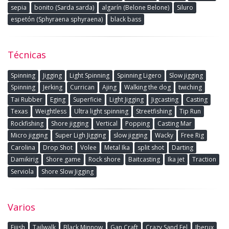
sepia
bonito (Sarda sarda)
algarín (Belone Belone)
Siluro
espetón (Sphyraena sphyraena)
black bass
Técnicas
Spinning
Jigging
Light Spinning
Spinning Ligero
Slow jigging
Spinning
Jerking
Currican
Ajing
Walking the dog
twiching
Tai Rubber
Eging
Superficie
Light Jigging
Jigcasting
Casting
Texas
Weightless
Ultra light spinning
Streetfishing
Tip Run
Rockfishing
Shore jigging
Vertical
Popping
Casting Mar
Micro jigging
Super Ligh Jigging
slow jigging
Wacky
Free Rig
Carolina
Drop Shot
Volee
Metal Ika
split shot
Darting
Damikirig
Shore game
Rock shore
Baitcasting
Ika jet
Traction
Serviola
Shore Slow Jigging
Varios
Fiiish
Tailwalk
Black Minnow
Gan Craft
Crazy Sand Eel
Iberux