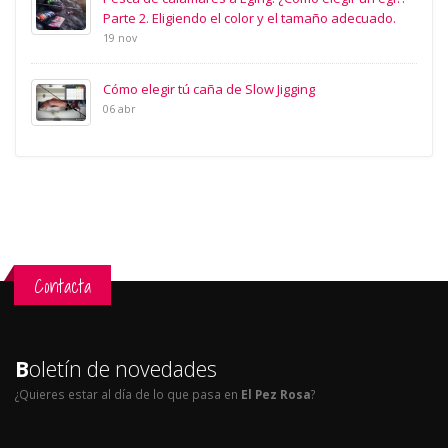
Parte 2. Eligiendo el color y el tamaño adecuado.
19 nov
Cómo elegir tú caña de Slow Jigging
06 abr
Contacta
B
oletín de novedades
¿Quieres estar al día de lo que pasa en
El Pez Rosa
?