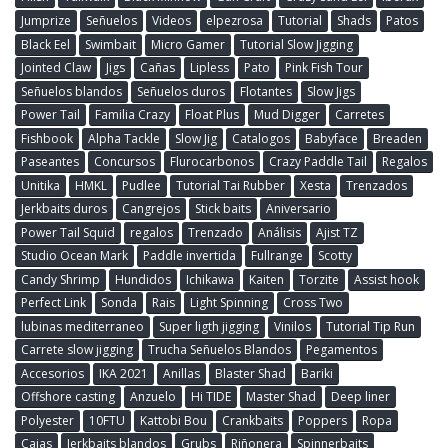
Jumprize
Señuelos
Videos
elpezrosa
Tutorial
Shads
Patos
Black Eel
Swimbait
Micro Gamer
Tutorial Slow Jigging
Jointed Claw
Jigs
Cañas
Lipless
Pato
Pink Fish Tour
Señuelos blandos
Señuelos duros
Flotantes
Slow Jigs
Power Tail
Familia Crazy
Float Plus
Mud Digger
Carretes
Fishbook
Alpha Tackle
Slow Jig
Catalogos
Babyface
Breaden
Paseantes
Concursos
Flurocarbonos
Crazy Paddle Tail
Regalos
Unitika
HMKL
Pudlee
Tutorial Tai Rubber
Xesta
Trenzados
Jerkbaits duros
Cangrejos
Stick baits
Aniversario
Power Tail Squid
regalos
Trenzado
Análisis
Ajist TZ
Studio Ocean Mark
Paddle invertida
Fullrange
Scotty
Candy Shrimp
Hundidos
Ichikawa
Kaiten
Torzite
Assist hook
Perfect Link
Sonda
Rais
Light Spinning
Cross Two
lubinas mediterraneo
Super ligth jigging
Vinilos
Tutorial Tip Run
Carrete slow jigging
Trucha Señuelos Blandos
Pegamentos
Accesorios
IKA 2021
Anillas
Blaster Shad
Bariki
Offshore casting
Anzuelo
Hi TIDE
Master Shad
Deep liner
Polyester
10FTU
Kattobi Bou
Crankbaits
Poppers
Ropa
Cajas
Jerkbaits blandos
Grubs
Riñonera
Spinnerbaits