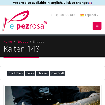
We are also available in English. Click to change
(+34) 950 270 816
Español
Home
Noticias
Entrada
Kaiten 148
Black Bass
Lucio
Hèlices
Gan Craft