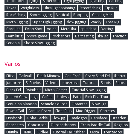
Tai Rubber
Eging
Superficie
Light Jigging
Jigcasting
Casting
Texas
Weightless
Ultra light spinning
Streetfishing
Tip Run
Rockfishing
Shore jigging
Vertical
Popping
Casting Mar
Micro jigging
Super Ligh Jigging
slow jigging
Wacky
Free Rig
Carolina
Drop Shot
Volee
Metal Ika
split shot
Darting
Damikirig
Shore game
Rock shore
Baitcasting
Ika jet
Traction
Serviola
Shore Slow Jigging
Varios
Fiiish
Tailwalk
Black Minnow
Gan Craft
Crazy Sand Eel
Iberux
Jumprize
Señuelos
Videos
elpezrosa
Tutorial
Shads
Patos
Black Eel
Swimbait
Micro Gamer
Tutorial Slow Jigging
Jointed Claw
Jigs
Cañas
Lipless
Pato
Pink Fish Tour
Señuelos blandos
Señuelos duros
Flotantes
Slow Jigs
Power Tail
Familia Crazy
Float Plus
Mud Digger
Carretes
Fishbook
Alpha Tackle
Slow Jig
Catalogos
Babyface
Breaden
Paseantes
Concursos
Flurocarbonos
Crazy Paddle Tail
Regalos
Unitika
HMKL
Pudlee
Tutorial Tai Rubber
Xesta
Trenzados