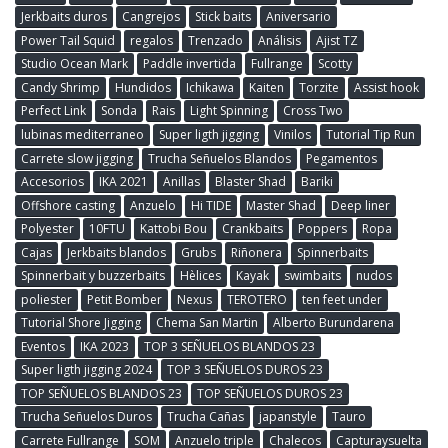
Jerkbaits duros
Cangrejos
Stick baits
Aniversario
Power Tail Squid
regalos
Trenzado
Análisis
Ajist TZ
Studio Ocean Mark
Paddle invertida
Fullrange
Scotty
Candy Shrimp
Hundidos
Ichikawa
Kaiten
Torzite
Assist hook
Perfect Link
Sonda
Rais
Light Spinning
Cross Two
lubinas mediterraneo
Super ligth jigging
Vinilos
Tutorial Tip Run
Carrete slow jigging
Trucha Señuelos Blandos
Pegamentos
Accesorios
IKA 2021
Anillas
Blaster Shad
Bariki
Offshore casting
Anzuelo
Hi TIDE
Master Shad
Deep liner
Polyester
10FTU
Kattobi Bou
Crankbaits
Poppers
Ropa
Cajas
Jerkbaits blandos
Grubs
Riñonera
Spinnerbaits
Spinnerbait y buzzerbaits
Hèlices
Kayak
swimbaits
nudos
poliester
Petit Bomber
Nexus
TEROTERO
ten feet under
Tutorial Shore Jigging
Chema San Martin
Alberto Burundarena
Eventos
IKA 2023
TOP 3 SEÑUELOS BLANDOS 23
Super ligth jigging 2024
TOP 3 SEÑUELOS DUROS 23
TOP SEÑUELOS BLANDOS 23
TOP SEÑUELOS DUROS 23
Trucha Señuelos Duros
Trucha Cañas
japanstyle
Tauro
Carrete Fullrange
SOM
Anzuelo triple
Chalecos
Capturaysuelta