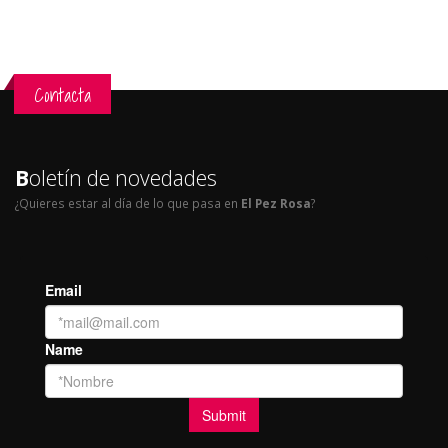
Contacta
B
oletín de novedades
¿Quieres estar al día de lo que pasa en
El Pez Rosa
?