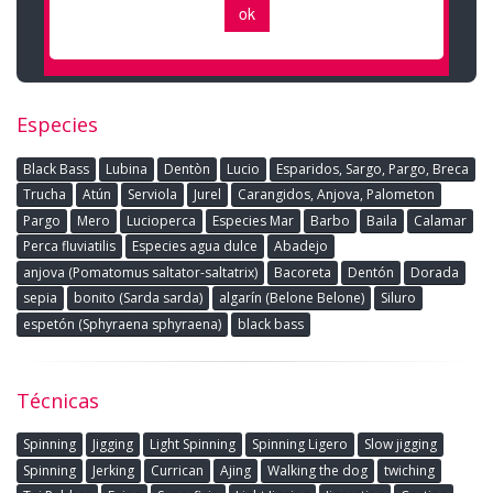
Especies
Black Bass
Lubina
Dentòn
Lucio
Esparidos, Sargo, Pargo, Breca
Trucha
Atún
Serviola
Jurel
Carangidos, Anjova, Palometon
Pargo
Mero
Lucioperca
Especies Mar
Barbo
Baila
Calamar
Perca fluviatilis
Especies agua dulce
Abadejo
anjova (Pomatomus saltator-saltatrix)
Bacoreta
Dentón
Dorada
sepia
bonito (Sarda sarda)
algarín (Belone Belone)
Siluro
espetón (Sphyraena sphyraena)
black bass
Técnicas
Spinning
Jigging
Light Spinning
Spinning Ligero
Slow jigging
Spinning
Jerking
Currican
Ajing
Walking the dog
twiching