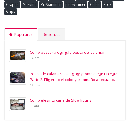
Grapas
Mazume
Pit Swimmer
pit swimmer
Color
Prox
Grips
Populares
Recientes
Como pescar a eging, la pesca del calamar
04 oct
Pesca de calamares a Eging: ¿Como elegir un egi?.
Parte 2. Eligiendo el color y el tamaño adecuado.
19 nov
Cómo elegir tú caña de Slow Jigging
06 abr