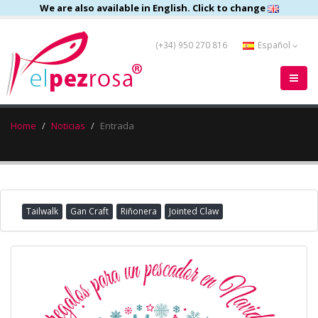
We are also available in English. Click to change
(+34) 950 270 816
Español
Home
Noticias
Entrada
Tailwalk
Gan Craft
Riñonera
Jointed Claw