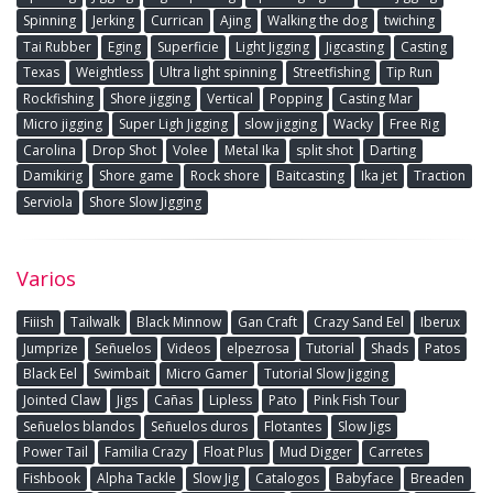
Spinning
Jerking
Currican
Ajing
Walking the dog
twiching
Tai Rubber
Eging
Superficie
Light Jigging
Jigcasting
Casting
Texas
Weightless
Ultra light spinning
Streetfishing
Tip Run
Rockfishing
Shore jigging
Vertical
Popping
Casting Mar
Micro jigging
Super Ligh Jigging
slow jigging
Wacky
Free Rig
Carolina
Drop Shot
Volee
Metal Ika
split shot
Darting
Damikirig
Shore game
Rock shore
Baitcasting
Ika jet
Traction
Serviola
Shore Slow Jigging
Varios
Fiiish
Tailwalk
Black Minnow
Gan Craft
Crazy Sand Eel
Iberux
Jumprize
Señuelos
Videos
elpezrosa
Tutorial
Shads
Patos
Black Eel
Swimbait
Micro Gamer
Tutorial Slow Jigging
Jointed Claw
Jigs
Cañas
Lipless
Pato
Pink Fish Tour
Señuelos blandos
Señuelos duros
Flotantes
Slow Jigs
Power Tail
Familia Crazy
Float Plus
Mud Digger
Carretes
Fishbook
Alpha Tackle
Slow Jig
Catalogos
Babyface
Breaden