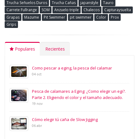
Trucha Señuelos Duros
Trucha Cañas
japanstyle
Tauro
Carrete Fullrange
SOM
Anzuelo triple
Chalecos
Capturaysuelta
Grapas
Mazume
Pit Swimmer
pit swimmer
Color
Prox
Grips
Populares
Recientes
Como pescar a eging, la pesca del calamar
04 oct
Pesca de calamares a Eging: ¿Como elegir un egi?.
Parte 2. Eligiendo el color y el tamaño adecuado.
19 nov
Cómo elegir tú caña de Slow Jigging
06 abr