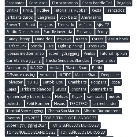
Paseantes
Concursos
Flurocarbonos
Crazy Paddle Tail
Regalos
Unitika
HMKL
Pudlee
Tutorial Tai Rubber
Xesta
Trenzados
Jerkbaits duros
Cangrejos
Stick baits
Aniversario
Power Tail Squid
regalos
Trenzado
Análisis
Ajist TZ
Studio Ocean Mark
Paddle invertida
Fullrange
Scotty
Candy Shrimp
Hundidos
Ichikawa
Kaiten
Torzite
Assist hook
Perfect Link
Sonda
Rais
Light Spinning
Cross Two
lubinas mediterraneo
Super ligth jigging
Vinilos
Tutorial Tip Run
Carrete slow jigging
Trucha Señuelos Blandos
Pegamentos
Accesorios
IKA 2021
Anillas
Blaster Shad
Bariki
Offshore casting
Anzuelo
Hi TIDE
Master Shad
Deep liner
Polyester
10FTU
Kattobi Bou
Crankbaits
Poppers
Ropa
Cajas
Jerkbaits blandos
Grubs
Riñonera
Spinnerbaits
Spinnerbait y buzzerbaits
Hèlices
Kayak
swimbaits
nudos
poliester
Petit Bomber
Nexus
TEROTERO
ten feet under
Tutorial Shore Jigging
Chema San Martin
Alberto Burundarena
Eventos
IKA 2023
TOP 3 SEÑUELOS BLANDOS 23
Super ligth jigging 2024
TOP 3 SEÑUELOS DUROS 23
TOP SEÑUELOS BLANDOS 23
TOP SEÑUELOS DUROS 23