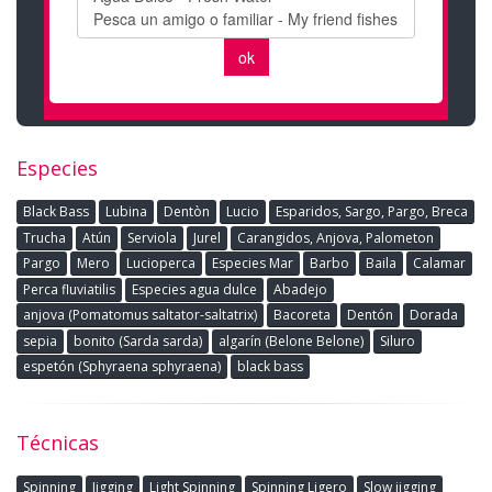
Especies
Black Bass
Lubina
Dentòn
Lucio
Esparidos, Sargo, Pargo, Breca
Trucha
Atún
Serviola
Jurel
Carangidos, Anjova, Palometon
Pargo
Mero
Lucioperca
Especies Mar
Barbo
Baila
Calamar
Perca fluviatilis
Especies agua dulce
Abadejo
anjova (Pomatomus saltator-saltatrix)
Bacoreta
Dentón
Dorada
sepia
bonito (Sarda sarda)
algarín (Belone Belone)
Siluro
espetón (Sphyraena sphyraena)
black bass
Técnicas
Spinning
Jigging
Light Spinning
Spinning Ligero
Slow jigging