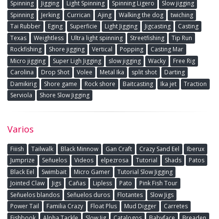
Spinning
Jigging
Light Spinning
Spinning Ligero
Slow jigging
Spinning
Jerking
Currican
Ajing
Walking the dog
twiching
Tai Rubber
Eging
Superficie
Light Jigging
Jigcasting
Casting
Texas
Weightless
Ultra light spinning
Streetfishing
Tip Run
Rockfishing
Shore jigging
Vertical
Popping
Casting Mar
Micro jigging
Super Ligh Jigging
slow jigging
Wacky
Free Rig
Carolina
Drop Shot
Volee
Metal Ika
split shot
Darting
Damikirig
Shore game
Rock shore
Baitcasting
Ika jet
Traction
Serviola
Shore Slow Jigging
Varios
Fiiish
Tailwalk
Black Minnow
Gan Craft
Crazy Sand Eel
Iberux
Jumprize
Señuelos
Videos
elpezrosa
Tutorial
Shads
Patos
Black Eel
Swimbait
Micro Gamer
Tutorial Slow Jigging
Jointed Claw
Jigs
Cañas
Lipless
Pato
Pink Fish Tour
Señuelos blandos
Señuelos duros
Flotantes
Slow Jigs
Power Tail
Familia Crazy
Float Plus
Mud Digger
Carretes
Fishbook
Alpha Tackle
Slow Jig
Catalogos
Babyface
Breaden