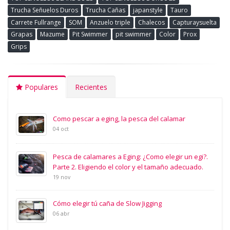
Trucha Señuelos Duros
Trucha Cañas
japanstyle
Tauro
Carrete Fullrange
SOM
Anzuelo triple
Chalecos
Capturaysuelta
Grapas
Mazume
Pit Swimmer
pit swimmer
Color
Prox
Grips
Populares
Recientes
Como pescar a eging, la pesca del calamar
04 oct
Pesca de calamares a Eging: ¿Como elegir un egi?.
Parte 2. Eligiendo el color y el tamaño adecuado.
19 nov
Cómo elegir tú caña de Slow Jigging
06 abr