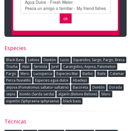
Especies
Black Bass
Lubina
Dentòn
Lucio
Esparidos, Sargo, Pargo, Breca
Trucha
Atún
Serviola
Jurel
Carangidos, Anjova, Palometon
Pargo
Mero
Lucioperca
Especies Mar
Barbo
Baila
Calamar
Perca fluviatilis
Especies agua dulce
Abadejo
anjova (Pomatomus saltator-saltatrix)
Bacoreta
Dentón
Dorada
sepia
bonito (Sarda sarda)
algarín (Belone Belone)
Siluro
espetón (Sphyraena sphyraena)
black bass
Técnicas