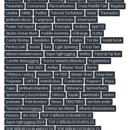
Paseantes
Concursos
Flurocarbonos
Crazy Paddle Tail
Regalos
Unitika
HMKL
Pudlee
Tutorial Tai Rubber
Xesta
Trenzados
Jerkbaits duros
Cangrejos
Stick baits
Aniversario
Power Tail Squid
regalos
Trenzado
Análisis
Ajist TZ
Studio Ocean Mark
Paddle invertida
Fullrange
Scotty
Candy Shrimp
Hundidos
Ichikawa
Kaiten
Torzite
Assist hook
Perfect Link
Sonda
Rais
Light Spinning
Cross Two
lubinas mediterraneo
Super ligth jigging
Vinilos
Tutorial Tip Run
Carrete slow jigging
Trucha Señuelos Blandos
Pegamentos
Accesorios
IKA 2021
Anillas
Blaster Shad
Bariki
Offshore casting
Anzuelo
Hi TIDE
Master Shad
Deep liner
Polyester
10FTU
Kattobi Bou
Crankbaits
Poppers
Ropa
Cajas
Jerkbaits blandos
Grubs
Riñonera
Spinnerbaits
Spinnerbait y buzzerbaits
Hèlices
Kayak
swimbaits
nudos
poliester
Petit Bomber
Nexus
TEROTERO
ten feet under
Tutorial Shore Jigging
Chema San Martin
Alberto Burundarena
Eventos
IKA 2023
TOP 3 SEÑUELOS BLANDOS 23
Super ligth jigging 2024
TOP 3 SEÑUELOS DUROS 23
TOP SEÑUELOS BLANDOS 23
TOP SEÑUELOS DUROS 23