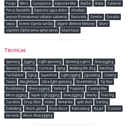
Pargo
Mero
Lucioperca
Especies Mar
Barbo
Baila
Calamar
Perca fluviatilis
Especies agua dulce
Abadejo
anjova (Pomatomus saltator-saltatrix)
Bacoreta
Dentón
Dorada
sepia
bonito (Sarda sarda)
algarín (Belone Belone)
Siluro
espetón (Sphyraena sphyraena)
black bass
Técnicas
Spinning
Jigging
Light Spinning
Spinning Ligero
Slow jigging
Spinning
Jerking
Currican
Ajing
Walking the dog
twiching
Tai Rubber
Eging
Superficie
Light Jigging
Jigcasting
Casting
Texas
Weightless
Ultra light spinning
Streetfishing
Tip Run
Rockfishing
Shore jigging
Vertical
Popping
Casting Mar
Micro jigging
Super Ligh Jigging
slow jigging
Wacky
Free Rig
Carolina
Drop Shot
Volee
Metal Ika
split shot
Darting
Damikirig
Shore game
Rock shore
Baitcasting
Ika jet
Traction
Serviola
Shore Slow Jigging