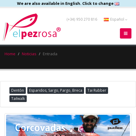
We are also available in English. Click to change
(+34) 950 270 816
Español
Home
Noticias
Entrada
Dentòn
Esparidos, Sargo, Pargo, Breca
Tai Rubber
Tailwalk