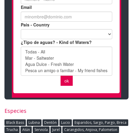
Especies
Black Bass
Lubina
Dentòn
Lucio
Esparidos, Sargo, Pargo, Breca
Trucha
Atún
Serviola
Jurel
Carangidos, Anjova, Palometon