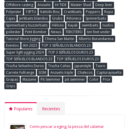
Offshore casting
Anzuelo
Hi TIDE
Master Shad
Deep liner
Polyester
10FTU
Kattobi Bou
Crankbaits
Poppers
Ropa
Cajas
Jerkbaits blandos
Grubs
Riñonera
Spinnerbaits
Spinnerbait y buzzerbaits
Hèlices
Kayak
swimbaits
nudos
poliester
Petit Bomber
Nexus
TEROTERO
ten feet under
Tutorial Shore Jigging
Chema San Martin
Alberto Burundarena
Eventos
IKA 2023
TOP 3 SEÑUELOS BLANDOS 23
Super ligth jigging 2024
TOP 3 SEÑUELOS DUROS 23
TOP SEÑUELOS BLANDOS 23
TOP SEÑUELOS DUROS 23
Trucha Señuelos Duros
Trucha Cañas
japanstyle
Tauro
Carrete Fullrange
SOM
Anzuelo triple
Chalecos
Capturaysuelta
Grapas
Mazume
Pit Swimmer
pit swimmer
Color
Prox
Grips
Populares
Recientes
Como pescar a eging, la pesca del calamar