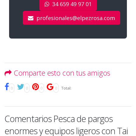
34 659 49 97 01
profesionales@elpezrosa.com
Comparte esto con tus amigos
0
0
0
0
Total:
Comentarios Pesca de pargos
enormes y equipos ligeros con Tai