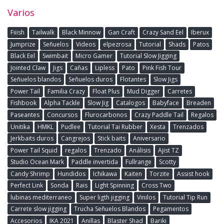
Varios
Fiiish
Tailwalk
Black Minnow
Gan Craft
Crazy Sand Eel
Iberux
Jumprize
Señuelos
Videos
elpezrosa
Tutorial
Shads
Patos
Black Eel
Swimbait
Micro Gamer
Tutorial Slow Jigging
Jointed Claw
Jigs
Cañas
Lipless
Pato
Pink Fish Tour
Señuelos blandos
Señuelos duros
Flotantes
Slow Jigs
Power Tail
Familia Crazy
Float Plus
Mud Digger
Carretes
Fishbook
Alpha Tackle
Slow Jig
Catalogos
Babyface
Breaden
Paseantes
Concursos
Flurocarbonos
Crazy Paddle Tail
Regalos
Unitika
HMKL
Pudlee
Tutorial Tai Rubber
Xesta
Trenzados
Jerkbaits duros
Cangrejos
Stick baits
Aniversario
Power Tail Squid
regalos
Trenzado
Análisis
Ajist TZ
Studio Ocean Mark
Paddle invertida
Fullrange
Scotty
Candy Shrimp
Hundidos
Ichikawa
Kaiten
Torzite
Assist hook
Perfect Link
Sonda
Rais
Light Spinning
Cross Two
lubinas mediterraneo
Super ligth jigging
Vinilos
Tutorial Tip Run
Carrete slow jigging
Trucha Señuelos Blandos
Pegamentos
Accesorios
IKA 2021
Anillas
Blaster Shad
Bariki