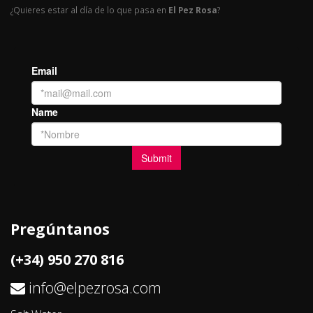
¿Quieres estar al día de lo que pasa en
El Pez Rosa
?
Pregúntanos
(+34) 950 270 816
info@elpezrosa.com