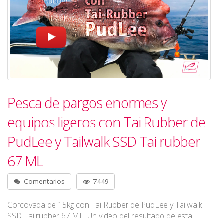
Pesca de pargos enormes y
equipos ligeros con Tai Rubber de
PudLee y Tailwalk SSD Tai rubber
67 ML
Comentarios
7449
Corcovada de 15kg con Tai Rubber de PudLee y Tailwalk
SSD Tai rubber 67 ML. Un video del resultado de esta