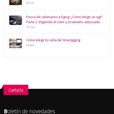
04 oct
Pesca de calamares a Eging: ¿Como elegir un egi?.
Parte 2. Eligiendo el color y el tamaño adecuado.
19 nov
Cómo elegir tú caña de Slow Jigging
06 abr
Contacta
B
oletín de novedades