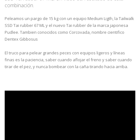
combinación.
Peleamos un pargo de 15 kg con un equipo Medium Ligth, la Tailwalk
SSD Tai rubber 67 ML y el nuevo Tai rubber de la marca japonesa
Pudlee. Tambien conocidos como Corcovada, nombre cientifico
Dentex Gibbosus
El truco para pelear grandes peces con equipos ligeros y líneas
finas es la paciencia, saber cuando aflojar el freno y saber cuando
tirar de el pez, y nunca bombear con la caña tirando hacia arriba.