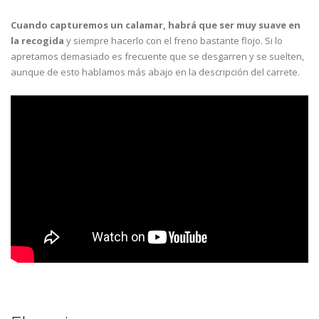
Cuando capturemos un calamar, habrá que ser muy suave en
la recogida
y siempre hacerlo con el freno bastante flojo. Si lo
apretamos demasiado es frecuente que se desgarren y se suelten,
aunque de esto hablamos más abajo en la descripción del carrete.