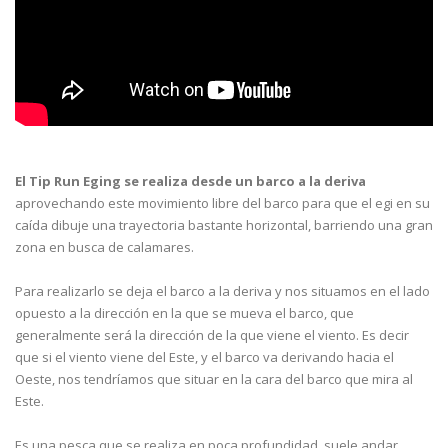
El Tip Run Eging se realiza desde un barco a la deriva
aprovechando este movimiento libre del barco para que el egi en su
caída dibuje una trayectoria bastante horizontal, barriendo una gran
zona en busca de calamares.
Para realizarlo se deja el barco a la deriva y nos situamos en el lado
opuesto a la dirección en la que se mueva el barco, que
generalmente será la dirección de la que viene el viento. Es decir
que si el viento viene del Este, y el barco va derivando hacia el
Oeste, nos tendríamos que situar en la cara del barco que mira al
Este.
Es una pesca que se realiza en poca profundidad, suele andar