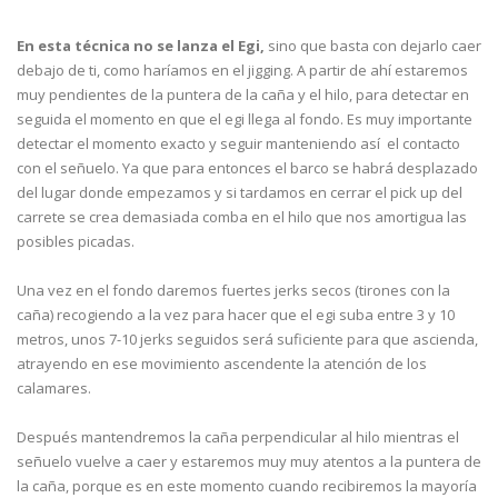
En esta técnica no se lanza el Egi,
sino que basta con dejarlo caer
debajo de ti, como haríamos en el jigging. A partir de ahí estaremos
muy pendientes de la puntera de la caña y el hilo, para detectar en
seguida el momento en que el egi llega al fondo. Es muy importante
detectar el momento exacto y seguir manteniendo así el contacto
con el señuelo. Ya que para entonces el barco se habrá desplazado
del lugar donde empezamos y si tardamos en cerrar el pick up del
carrete se crea demasiada comba en el hilo que nos amortigua las
posibles picadas.
Una vez en el fondo daremos fuertes jerks secos (tirones con la
caña) recogiendo a la vez para hacer que el egi suba entre 3 y 10
metros, unos 7-10 jerks seguidos será suficiente para que ascienda,
atrayendo en ese movimiento ascendente la atención de los
calamares.
Después mantendremos la caña perpendicular al hilo mientras el
señuelo vuelve a caer y estaremos muy muy atentos a la puntera de
la caña, porque es en este momento cuando recibiremos la mayoría