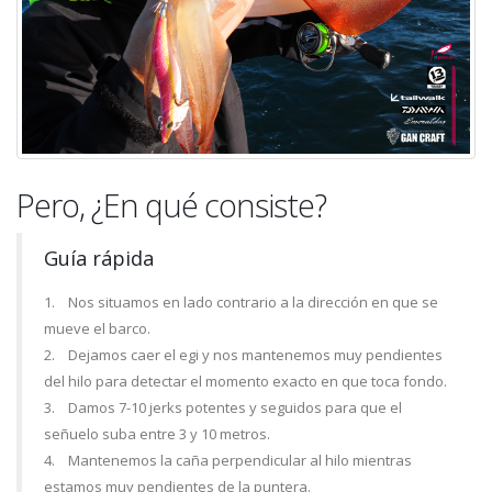
Pero, ¿En qué consiste?
Guía rápida
1. Nos situamos en lado contrario a la dirección en que se
mueve el barco.
2. Dejamos caer el egi y nos mantenemos muy pendientes
del hilo para detectar el momento exacto en que toca fondo.
3. Damos 7-10 jerks potentes y seguidos para que el
señuelo suba entre 3 y 10 metros.
4. Mantenemos la caña perpendicular al hilo mientras
estamos muy pendientes de la puntera.