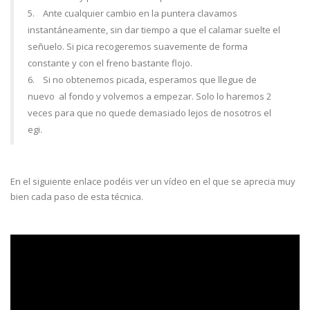
5. Ante cualquier cambio en la puntera clavamos
instantáneamente, sin dar tiempo a que el calamar suelte el
señuelo. Si pica recogeremos suavemente de forma
constante y con el freno bastante flojo.
6. Si no obtenemos picada, esperamos que llegue de
nuevo al fondo y volvemos a empezar. Solo lo haremos 2
veces para que no quede demasiado lejos de nosotros el
egi.
En el siguiente enlace podéis ver un vídeo en el que se aprecia muy
bien cada paso de esta técnica.