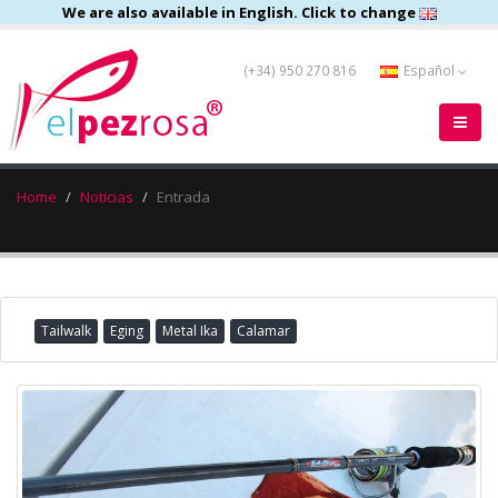
We are also available in English. Click to change
(+34) 950 270 816
Español
Home
Noticias
Entrada
Tailwalk
Eging
Metal Ika
Calamar