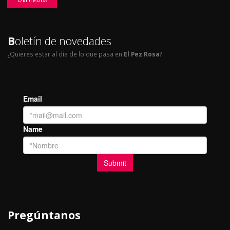
B
oletín de novedades
¿Quieres estar al día de lo que pasa en
El Pez Rosa
?
Pregúntanos