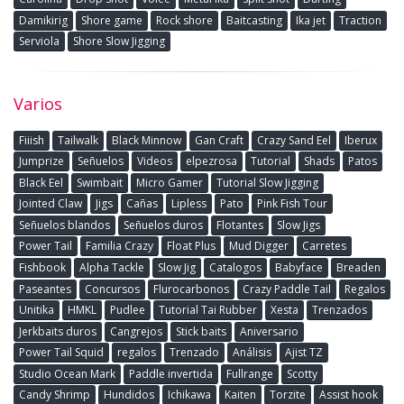
Damikirig
Shore game
Rock shore
Baitcasting
Ika jet
Traction
Serviola
Shore Slow Jigging
Varios
Fiiish
Tailwalk
Black Minnow
Gan Craft
Crazy Sand Eel
Iberux
Jumprize
Señuelos
Videos
elpezrosa
Tutorial
Shads
Patos
Black Eel
Swimbait
Micro Gamer
Tutorial Slow Jigging
Jointed Claw
Jigs
Cañas
Lipless
Pato
Pink Fish Tour
Señuelos blandos
Señuelos duros
Flotantes
Slow Jigs
Power Tail
Familia Crazy
Float Plus
Mud Digger
Carretes
Fishbook
Alpha Tackle
Slow Jig
Catalogos
Babyface
Breaden
Paseantes
Concursos
Flurocarbonos
Crazy Paddle Tail
Regalos
Unitika
HMKL
Pudlee
Tutorial Tai Rubber
Xesta
Trenzados
Jerkbaits duros
Cangrejos
Stick baits
Aniversario
Power Tail Squid
regalos
Trenzado
Análisis
Ajist TZ
Studio Ocean Mark
Paddle invertida
Fullrange
Scotty
Candy Shrimp
Hundidos
Ichikawa
Kaiten
Torzite
Assist hook