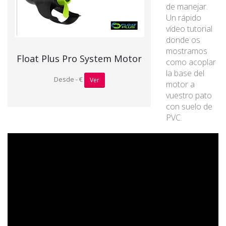
de manejar.
Un rápido
vídeo tutorial
donde os
mostramos
Float Plus Pro System Motor
como acoplar
la base del
Desde - €
Ver
motor a
vuestro pato
con suelo de
PVC.