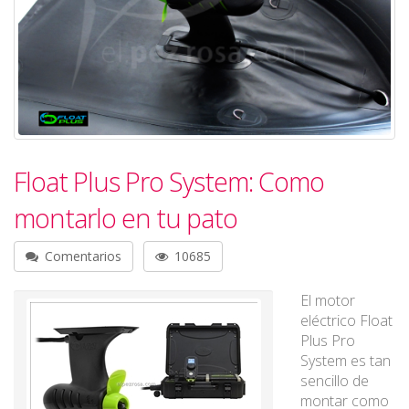
Float Plus Pro System: Como
montarlo en tu pato
Comentarios
10685
El motor
eléctrico Float
Plus Pro
System es tan
sencillo de
montar como