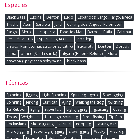
Especies
Black Bass
Lubina
Dentòn
Lucio
Esparidos, Sargo, Pargo, Breca
Trucha
Atún
Serviola
Jurel
Carangidos, Anjova, Palometon
Pargo
Mero
Lucioperca
Especies Mar
Barbo
Baila
Calamar
Perca fluviatilis
Especies agua dulce
Abadejo
anjova (Pomatomus saltator-saltatrix)
Bacoreta
Dentón
Dorada
sepia
bonito (Sarda sarda)
algarín (Belone Belone)
Siluro
espetón (Sphyraena sphyraena)
black bass
Técnicas
Spinning
Jigging
Light Spinning
Spinning Ligero
Slow jigging
Spinning
Jerking
Currican
Ajing
Walking the dog
twiching
Tai Rubber
Eging
Superficie
Light Jigging
Jigcasting
Casting
Texas
Weightless
Ultra light spinning
Streetfishing
Tip Run
Rockfishing
Shore jigging
Vertical
Popping
Casting Mar
Micro jigging
Super Ligh Jigging
slow jigging
Wacky
Free Rig
Carolina
Drop Shot
Volee
Metal Ika
split shot
Darting