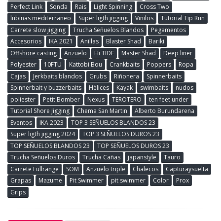
Perfect Link
Sonda
Rais
Light Spinning
Cross Two
lubinas mediterraneo
Super ligth jigging
Vinilos
Tutorial Tip Run
Carrete slow jigging
Trucha Señuelos Blandos
Pegamentos
Accesorios
IKA 2021
Anillas
Blaster Shad
Bariki
Offshore casting
Anzuelo
Hi TIDE
Master Shad
Deep liner
Polyester
10FTU
Kattobi Bou
Crankbaits
Poppers
Ropa
Cajas
Jerkbaits blandos
Grubs
Riñonera
Spinnerbaits
Spinnerbait y buzzerbaits
Hèlices
Kayak
swimbaits
nudos
poliester
Petit Bomber
Nexus
TEROTERO
ten feet under
Tutorial Shore Jigging
Chema San Martin
Alberto Burundarena
Eventos
IKA 2023
TOP 3 SEÑUELOS BLANDOS 23
Super ligth jigging 2024
TOP 3 SEÑUELOS DUROS 23
TOP SEÑUELOS BLANDOS 23
TOP SEÑUELOS DUROS 23
Trucha Señuelos Duros
Trucha Cañas
japanstyle
Tauro
Carrete Fullrange
SOM
Anzuelo triple
Chalecos
Capturaysuelta
Grapas
Mazume
Pit Swimmer
pit swimmer
Color
Prox
Grips