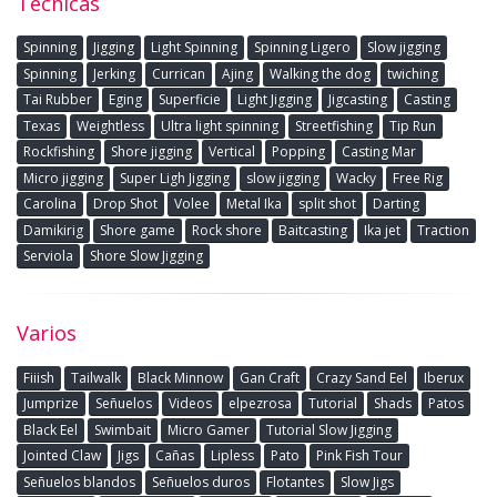
Técnicas
Spinning
Jigging
Light Spinning
Spinning Ligero
Slow jigging
Spinning
Jerking
Currican
Ajing
Walking the dog
twiching
Tai Rubber
Eging
Superficie
Light Jigging
Jigcasting
Casting
Texas
Weightless
Ultra light spinning
Streetfishing
Tip Run
Rockfishing
Shore jigging
Vertical
Popping
Casting Mar
Micro jigging
Super Ligh Jigging
slow jigging
Wacky
Free Rig
Carolina
Drop Shot
Volee
Metal Ika
split shot
Darting
Damikirig
Shore game
Rock shore
Baitcasting
Ika jet
Traction
Serviola
Shore Slow Jigging
Varios
Fiiish
Tailwalk
Black Minnow
Gan Craft
Crazy Sand Eel
Iberux
Jumprize
Señuelos
Videos
elpezrosa
Tutorial
Shads
Patos
Black Eel
Swimbait
Micro Gamer
Tutorial Slow Jigging
Jointed Claw
Jigs
Cañas
Lipless
Pato
Pink Fish Tour
Señuelos blandos
Señuelos duros
Flotantes
Slow Jigs