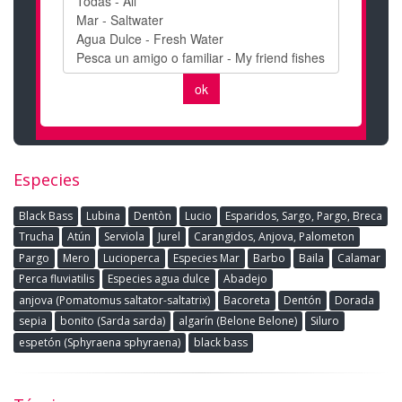
Especies
Black Bass
Lubina
Dentòn
Lucio
Esparidos, Sargo, Pargo, Breca
Trucha
Atún
Serviola
Jurel
Carangidos, Anjova, Palometon
Pargo
Mero
Lucioperca
Especies Mar
Barbo
Baila
Calamar
Perca fluviatilis
Especies agua dulce
Abadejo
anjova (Pomatomus saltator-saltatrix)
Bacoreta
Dentón
Dorada
sepia
bonito (Sarda sarda)
algarín (Belone Belone)
Siluro
espetón (Sphyraena sphyraena)
black bass