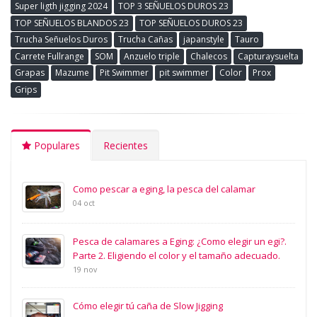
Super ligth jigging 2024
TOP 3 SEÑUELOS DUROS 23
TOP SEÑUELOS BLANDOS 23
TOP SEÑUELOS DUROS 23
Trucha Señuelos Duros
Trucha Cañas
japanstyle
Tauro
Carrete Fullrange
SOM
Anzuelo triple
Chalecos
Capturaysuelta
Grapas
Mazume
Pit Swimmer
pit swimmer
Color
Prox
Grips
Populares
Recientes
Como pescar a eging, la pesca del calamar
04 oct
Pesca de calamares a Eging: ¿Como elegir un egi?.
Parte 2. Eligiendo el color y el tamaño adecuado.
19 nov
Cómo elegir tú caña de Slow Jigging