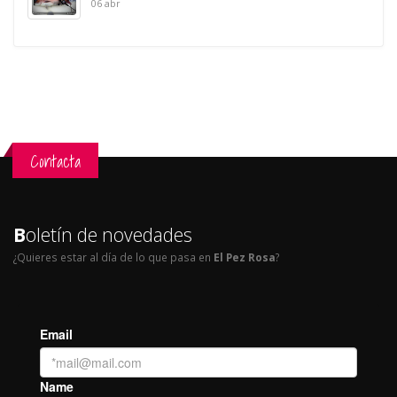
06 abr
Contacta
B
oletín de novedades
¿Quieres estar al día de lo que pasa en
El Pez Rosa
?