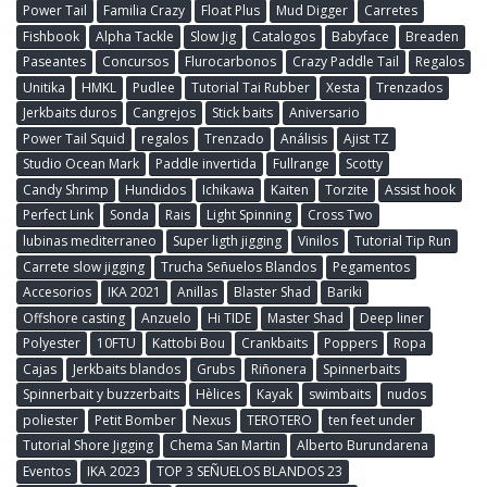
Power Tail
Familia Crazy
Float Plus
Mud Digger
Carretes
Fishbook
Alpha Tackle
Slow Jig
Catalogos
Babyface
Breaden
Paseantes
Concursos
Flurocarbonos
Crazy Paddle Tail
Regalos
Unitika
HMKL
Pudlee
Tutorial Tai Rubber
Xesta
Trenzados
Jerkbaits duros
Cangrejos
Stick baits
Aniversario
Power Tail Squid
regalos
Trenzado
Análisis
Ajist TZ
Studio Ocean Mark
Paddle invertida
Fullrange
Scotty
Candy Shrimp
Hundidos
Ichikawa
Kaiten
Torzite
Assist hook
Perfect Link
Sonda
Rais
Light Spinning
Cross Two
lubinas mediterraneo
Super ligth jigging
Vinilos
Tutorial Tip Run
Carrete slow jigging
Trucha Señuelos Blandos
Pegamentos
Accesorios
IKA 2021
Anillas
Blaster Shad
Bariki
Offshore casting
Anzuelo
Hi TIDE
Master Shad
Deep liner
Polyester
10FTU
Kattobi Bou
Crankbaits
Poppers
Ropa
Cajas
Jerkbaits blandos
Grubs
Riñonera
Spinnerbaits
Spinnerbait y buzzerbaits
Hèlices
Kayak
swimbaits
nudos
poliester
Petit Bomber
Nexus
TEROTERO
ten feet under
Tutorial Shore Jigging
Chema San Martin
Alberto Burundarena
Eventos
IKA 2023
TOP 3 SEÑUELOS BLANDOS 23