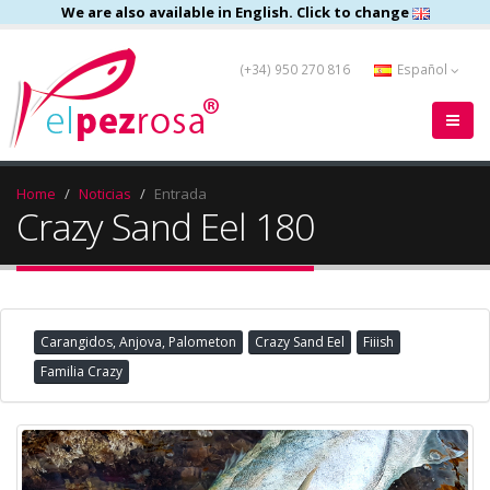
We are also available in English. Click to change
(+34) 950 270 816
Español
Home
Noticias
Entrada
Crazy Sand Eel 180
Carangidos, Anjova, Palometon
Crazy Sand Eel
Fiiish
Familia Crazy