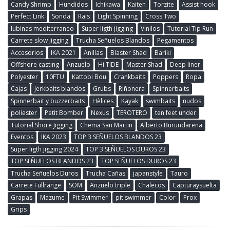
Candy Shrimp
Hundidos
Ichikawa
Kaiten
Torzite
Assist hook
Perfect Link
Sonda
Rais
Light Spinning
Cross Two
lubinas mediterraneo
Super ligth jigging
Vinilos
Tutorial Tip Run
Carrete slow jigging
Trucha Señuelos Blandos
Pegamentos
Accesorios
IKA 2021
Anillas
Blaster Shad
Bariki
Offshore casting
Anzuelo
Hi TIDE
Master Shad
Deep liner
Polyester
10FTU
Kattobi Bou
Crankbaits
Poppers
Ropa
Cajas
Jerkbaits blandos
Grubs
Riñonera
Spinnerbaits
Spinnerbait y buzzerbaits
Hèlices
Kayak
swimbaits
nudos
poliester
Petit Bomber
Nexus
TEROTERO
ten feet under
Tutorial Shore Jigging
Chema San Martin
Alberto Burundarena
Eventos
IKA 2023
TOP 3 SEÑUELOS BLANDOS 23
Super ligth jigging 2024
TOP 3 SEÑUELOS DUROS 23
TOP SEÑUELOS BLANDOS 23
TOP SEÑUELOS DUROS 23
Trucha Señuelos Duros
Trucha Cañas
japanstyle
Tauro
Carrete Fullrange
SOM
Anzuelo triple
Chalecos
Capturaysuelta
Grapas
Mazume
Pit Swimmer
pit swimmer
Color
Prox
Grips