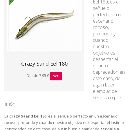
Eel 180, es el
señuelo
perfecto en un
escenario
rocoso,
profundo y
cuando
nuestro
objetivo es
despertar el
Crazy Sand Eel 180
instinto
depredador, en
Desde 7,95 €
Ver
este caso, de
algún buen
ejemplar de
serviola o pez
limón.
La
Crazy Saand Eel 180
, es el señuelo perfecto en un escenario
rocoso, profundo y cuando nuestro objetivo es despertar el instinto
depredador, en este caso, de algún buen ejemplar de
serviola o