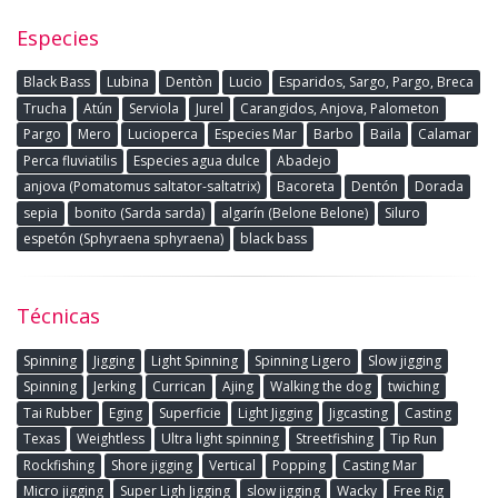
Especies
Black Bass
Lubina
Dentòn
Lucio
Esparidos, Sargo, Pargo, Breca
Trucha
Atún
Serviola
Jurel
Carangidos, Anjova, Palometon
Pargo
Mero
Lucioperca
Especies Mar
Barbo
Baila
Calamar
Perca fluviatilis
Especies agua dulce
Abadejo
anjova (Pomatomus saltator-saltatrix)
Bacoreta
Dentón
Dorada
sepia
bonito (Sarda sarda)
algarín (Belone Belone)
Siluro
espetón (Sphyraena sphyraena)
black bass
Técnicas
Spinning
Jigging
Light Spinning
Spinning Ligero
Slow jigging
Spinning
Jerking
Currican
Ajing
Walking the dog
twiching
Tai Rubber
Eging
Superficie
Light Jigging
Jigcasting
Casting
Texas
Weightless
Ultra light spinning
Streetfishing
Tip Run
Rockfishing
Shore jigging
Vertical
Popping
Casting Mar
Micro jigging
Super Ligh Jigging
slow jigging
Wacky
Free Rig