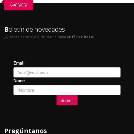
Contacta
B
oletín de novedades
¿Quieres estar al día de lo que pasa en
El Pez Rosa
?
Pregúntanos