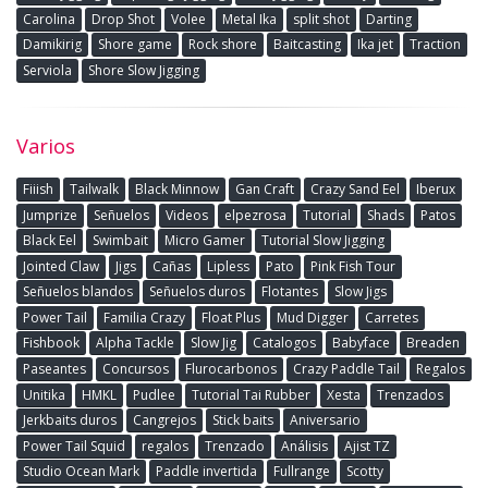
Carolina
Drop Shot
Volee
Metal Ika
split shot
Darting
Damikirig
Shore game
Rock shore
Baitcasting
Ika jet
Traction
Serviola
Shore Slow Jigging
Varios
Fiiish
Tailwalk
Black Minnow
Gan Craft
Crazy Sand Eel
Iberux
Jumprize
Señuelos
Videos
elpezrosa
Tutorial
Shads
Patos
Black Eel
Swimbait
Micro Gamer
Tutorial Slow Jigging
Jointed Claw
Jigs
Cañas
Lipless
Pato
Pink Fish Tour
Señuelos blandos
Señuelos duros
Flotantes
Slow Jigs
Power Tail
Familia Crazy
Float Plus
Mud Digger
Carretes
Fishbook
Alpha Tackle
Slow Jig
Catalogos
Babyface
Breaden
Paseantes
Concursos
Flurocarbonos
Crazy Paddle Tail
Regalos
Unitika
HMKL
Pudlee
Tutorial Tai Rubber
Xesta
Trenzados
Jerkbaits duros
Cangrejos
Stick baits
Aniversario
Power Tail Squid
regalos
Trenzado
Análisis
Ajist TZ
Studio Ocean Mark
Paddle invertida
Fullrange
Scotty