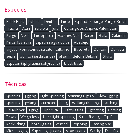
Especies
Black Bass
Lubina
Dentòn
Lucio
Esparidos, Sargo, Pargo, Breca
Trucha
Atún
Serviola
Jurel
Carangidos, Anjova, Palometon
Pargo
Mero
Lucioperca
Especies Mar
Barbo
Baila
Calamar
Perca fluviatilis
Especies agua dulce
Abadejo
anjova (Pomatomus saltator-saltatrix)
Bacoreta
Dentón
Dorada
sepia
bonito (Sarda sarda)
algarín (Belone Belone)
Siluro
espetón (Sphyraena sphyraena)
black bass
Técnicas
Spinning
Jigging
Light Spinning
Spinning Ligero
Slow jigging
Spinning
Jerking
Currican
Ajing
Walking the dog
twiching
Tai Rubber
Eging
Superficie
Light Jigging
Jigcasting
Casting
Texas
Weightless
Ultra light spinning
Streetfishing
Tip Run
Rockfishing
Shore jigging
Vertical
Popping
Casting Mar
Micro jigging
Super Ligh Jigging
slow jigging
Wacky
Free Rig