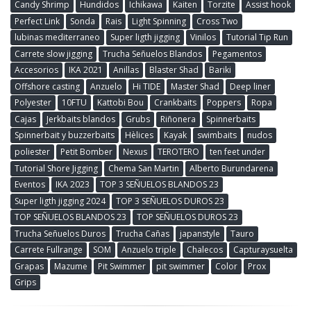
Candy Shrimp
Hundidos
Ichikawa
Kaiten
Torzite
Assist hook
Perfect Link
Sonda
Rais
Light Spinning
Cross Two
lubinas mediterraneo
Super ligth jigging
Vinilos
Tutorial Tip Run
Carrete slow jigging
Trucha Señuelos Blandos
Pegamentos
Accesorios
IKA 2021
Anillas
Blaster Shad
Bariki
Offshore casting
Anzuelo
Hi TIDE
Master Shad
Deep liner
Polyester
10FTU
Kattobi Bou
Crankbaits
Poppers
Ropa
Cajas
Jerkbaits blandos
Grubs
Riñonera
Spinnerbaits
Spinnerbait y buzzerbaits
Hèlices
Kayak
swimbaits
nudos
poliester
Petit Bomber
Nexus
TEROTERO
ten feet under
Tutorial Shore Jigging
Chema San Martin
Alberto Burundarena
Eventos
IKA 2023
TOP 3 SEÑUELOS BLANDOS 23
Super ligth jigging 2024
TOP 3 SEÑUELOS DUROS 23
TOP SEÑUELOS BLANDOS 23
TOP SEÑUELOS DUROS 23
Trucha Señuelos Duros
Trucha Cañas
japanstyle
Tauro
Carrete Fullrange
SOM
Anzuelo triple
Chalecos
Capturaysuelta
Grapas
Mazume
Pit Swimmer
pit swimmer
Color
Prox
Grips