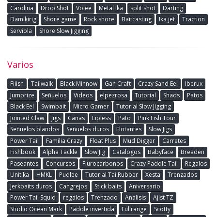
Carolina
Drop Shot
Volee
Metal Ika
split shot
Darting
Damikirig
Shore game
Rock shore
Baitcasting
Ika jet
Traction
Serviola
Shore Slow Jigging
Varios
Fiiish
Tailwalk
Black Minnow
Gan Craft
Crazy Sand Eel
Iberux
Jumprize
Señuelos
Videos
elpezrosa
Tutorial
Shads
Patos
Black Eel
Swimbait
Micro Gamer
Tutorial Slow Jigging
Jointed Claw
Jigs
Cañas
Lipless
Pato
Pink Fish Tour
Señuelos blandos
Señuelos duros
Flotantes
Slow Jigs
Power Tail
Familia Crazy
Float Plus
Mud Digger
Carretes
Fishbook
Alpha Tackle
Slow Jig
Catalogos
Babyface
Breaden
Paseantes
Concursos
Flurocarbonos
Crazy Paddle Tail
Regalos
Unitika
HMKL
Pudlee
Tutorial Tai Rubber
Xesta
Trenzados
Jerkbaits duros
Cangrejos
Stick baits
Aniversario
Power Tail Squid
regalos
Trenzado
Análisis
Ajist TZ
Studio Ocean Mark
Paddle invertida
Fullrange
Scotty