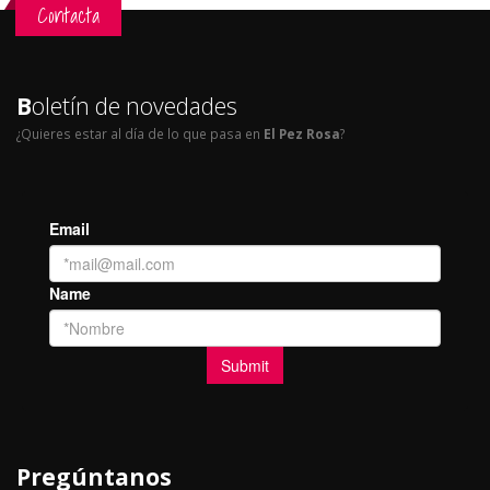
Contacta
B
oletín de novedades
¿Quieres estar al día de lo que pasa en
El Pez Rosa
?
Pregúntanos