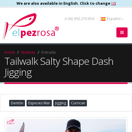
We are also available in English. Click to change
(+34) 950 270 816
Español
Home
Noticias
Entrada
Tailwalk Salty Shape Dash
Jigging
Dentòn
Especies Mar
Jigging
Currican