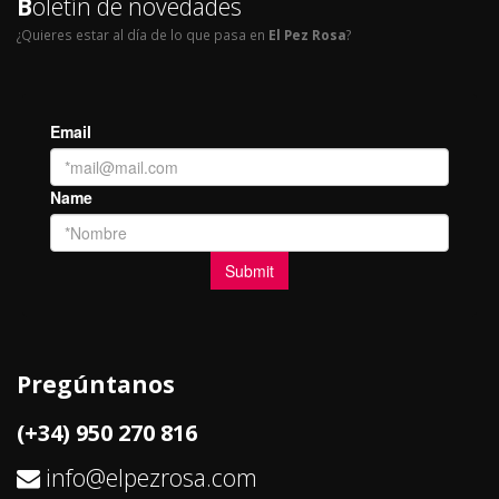
B
oletín de novedades
¿Quieres estar al día de lo que pasa en
El Pez Rosa
?
Pregúntanos
(+34) 950 270 816
info@elpezrosa.com