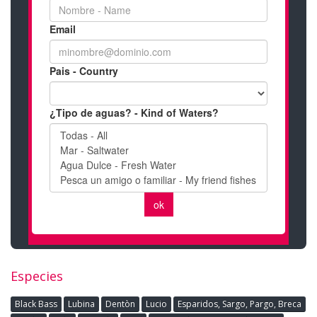
Especies
Black Bass
Lubina
Dentòn
Lucio
Esparidos, Sargo, Pargo, Breca