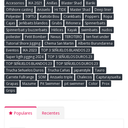
Accesorios
IKA 2021
Anillas
Blaster Shad
Bariki
Offshore casting
Anzuelo
Hi TIDE
Master Shad
Deep liner
Polyester
10FTU
Kattobi Bou
Crankbaits
Poppers
Ropa
Cajas
Jerkbaits blandos
Grubs
Riñonera
Spinnerbaits
Spinnerbait y buzzerbaits
Hèlices
Kayak
swimbaits
nudos
poliester
Petit Bomber
Nexus
TEROTERO
ten feet under
Tutorial Shore Jigging
Chema San Martin
Alberto Burundarena
Eventos
IKA 2023
TOP 3 SEÑUELOS BLANDOS 23
Super ligth jigging 2024
TOP 3 SEÑUELOS DUROS 23
TOP SEÑUELOS BLANDOS 23
TOP SEÑUELOS DUROS 23
Trucha Señuelos Duros
Trucha Cañas
japanstyle
Tauro
Carrete Fullrange
SOM
Anzuelo triple
Chalecos
Capturaysuelta
Grapas
Mazume
Pit Swimmer
pit swimmer
Color
Prox
Grips
Populares
Recientes