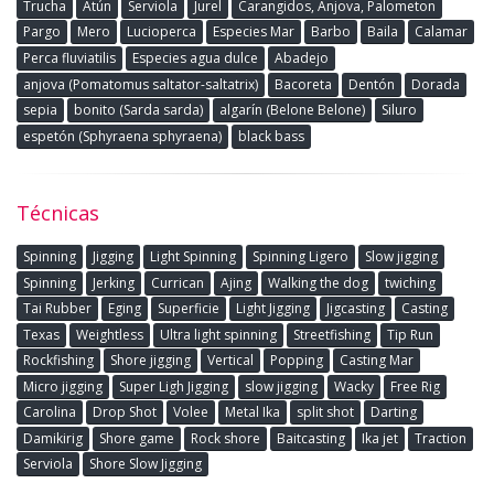
Trucha
Atún
Serviola
Jurel
Carangidos, Anjova, Palometon
Pargo
Mero
Lucioperca
Especies Mar
Barbo
Baila
Calamar
Perca fluviatilis
Especies agua dulce
Abadejo
anjova (Pomatomus saltator-saltatrix)
Bacoreta
Dentón
Dorada
sepia
bonito (Sarda sarda)
algarín (Belone Belone)
Siluro
espetón (Sphyraena sphyraena)
black bass
Técnicas
Spinning
Jigging
Light Spinning
Spinning Ligero
Slow jigging
Spinning
Jerking
Currican
Ajing
Walking the dog
twiching
Tai Rubber
Eging
Superficie
Light Jigging
Jigcasting
Casting
Texas
Weightless
Ultra light spinning
Streetfishing
Tip Run
Rockfishing
Shore jigging
Vertical
Popping
Casting Mar
Micro jigging
Super Ligh Jigging
slow jigging
Wacky
Free Rig
Carolina
Drop Shot
Volee
Metal Ika
split shot
Darting
Damikirig
Shore game
Rock shore
Baitcasting
Ika jet
Traction
Serviola
Shore Slow Jigging