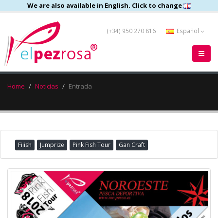
We are also available in English. Click to change
(+34) 950 270 816
Español
Home
Noticias
Entrada
Fiiish
Jumprize
Pink Fish Tour
Gan Craft