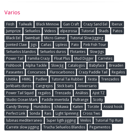
Varios
Fiiish
Tailwalk
Black Minnow
Gan Craft
Crazy Sand Eel
Iberux
Jumprize
Señuelos
Videos
elpezrosa
Tutorial
Shads
Patos
Black Eel
Swimbait
Micro Gamer
Tutorial Slow Jigging
Jointed Claw
Jigs
Cañas
Lipless
Pato
Pink Fish Tour
Señuelos blandos
Señuelos duros
Flotantes
Slow Jigs
Power Tail
Familia Crazy
Float Plus
Mud Digger
Carretes
Fishbook
Alpha Tackle
Slow Jig
Catalogos
Babyface
Breaden
Paseantes
Concursos
Flurocarbonos
Crazy Paddle Tail
Regalos
Unitika
HMKL
Pudlee
Tutorial Tai Rubber
Xesta
Trenzados
Jerkbaits duros
Cangrejos
Stick baits
Aniversario
Power Tail Squid
regalos
Trenzado
Análisis
Ajist TZ
Studio Ocean Mark
Paddle invertida
Fullrange
Scotty
Candy Shrimp
Hundidos
Ichikawa
Kaiten
Torzite
Assist hook
Perfect Link
Sonda
Rais
Light Spinning
Cross Two
lubinas mediterraneo
Super ligth jigging
Vinilos
Tutorial Tip Run
Carrete slow jigging
Trucha Señuelos Blandos
Pegamentos