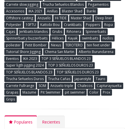
Carrete slow jigging
Trucha Señuelos Blandos
Pegamentos
Accesorios
IKA 2021
Anillas
Blaster Shad
Bariki
Offshore casting
Anzuelo
Hi TIDE
Master Shad
Deep liner
Polyester
10FTU
Kattobi Bou
Crankbaits
Poppers
Ropa
Cajas
Jerkbaits blandos
Grubs
Riñonera
Spinnerbaits
Spinnerbait y buzzerbaits
Hèlices
Kayak
swimbaits
nudos
poliester
Petit Bomber
Nexus
TEROTERO
ten feet under
Tutorial Shore Jigging
Chema San Martin
Alberto Burundarena
Eventos
IKA 2023
TOP 3 SEÑUELOS BLANDOS 23
Super ligth jigging 2024
TOP 3 SEÑUELOS DUROS 23
TOP SEÑUELOS BLANDOS 23
TOP SEÑUELOS DUROS 23
Trucha Señuelos Duros
Trucha Cañas
japanstyle
Tauro
Carrete Fullrange
SOM
Anzuelo triple
Chalecos
Capturaysuelta
Grapas
Mazume
Pit Swimmer
pit swimmer
Color
Prox
Grips
Populares
Recientes