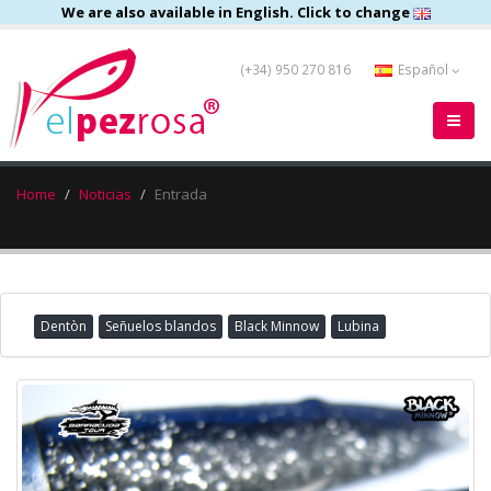
We are also available in English. Click to change
(+34) 950 270 816
Español
Home
Noticias
Entrada
Dentòn
Señuelos blandos
Black Minnow
Lubina