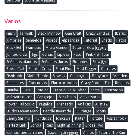
Serviola
Shore Slow Jigging
Varios
Fiiish
Tailwalk
Black Minnow
Gan Craft
Crazy Sand Eel
Iberux
Jumprize
Señuelos
Videos
elpezrosa
Tutorial
Shads
Patos
Black Eel
Swimbait
Micro Gamer
Tutorial Slow Jigging
Jointed Claw
Jigs
Cañas
Lipless
Pato
Pink Fish Tour
Señuelos blandos
Señuelos duros
Flotantes
Slow Jigs
Power Tail
Familia Crazy
Float Plus
Mud Digger
Carretes
Fishbook
Alpha Tackle
Slow Jig
Catalogos
Babyface
Breaden
Paseantes
Concursos
Flurocarbonos
Crazy Paddle Tail
Regalos
Unitika
HMKL
Pudlee
Tutorial Tai Rubber
Xesta
Trenzados
Jerkbaits duros
Cangrejos
Stick baits
Aniversario
Power Tail Squid
regalos
Trenzado
Análisis
Ajist TZ
Studio Ocean Mark
Paddle invertida
Fullrange
Scotty
Candy Shrimp
Hundidos
Ichikawa
Kaiten
Torzite
Assist hook
Perfect Link
Sonda
Rais
Light Spinning
Cross Two
lubinas mediterraneo
Super ligth jigging
Vinilos
Tutorial Tip Run