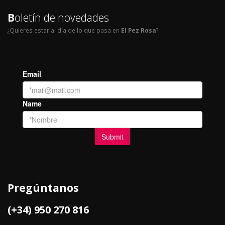
B
oletín de novedades
¿Quieres estar al día de lo que pasa en
El Pez Rosa
?
Pregúntanos
(+34) 950 270 816