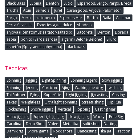
Black Bass
Lubina
Dentòn
Lucio
Esparidos, Sargo, Pargo, Breca
Trucha
Atún
Serviola
Jurel
Carangidos, Anjova, Palometon
Pargo
Mero
Lucioperca
Especies Mar
Barbo
Baila
Calamar
Perca fluviatilis
Especies agua dulce
Abadejo
anjova (Pomatomus saltator-saltatrix)
Bacoreta
Dentón
Dorada
sepia
bonito (Sarda sarda)
algarín (Belone Belone)
Siluro
espetón (Sphyraena sphyraena)
black bass
Técnicas
Spinning
Jigging
Light Spinning
Spinning Ligero
Slow jigging
Spinning
Jerking
Currican
Ajing
Walking the dog
twiching
Tai Rubber
Eging
Superficie
Light Jigging
Jigcasting
Casting
Texas
Weightless
Ultra light spinning
Streetfishing
Tip Run
Rockfishing
Shore jigging
Vertical
Popping
Casting Mar
Micro jigging
Super Ligh Jigging
slow jigging
Wacky
Free Rig
Carolina
Drop Shot
Volee
Metal Ika
split shot
Darting
Damikirig
Shore game
Rock shore
Baitcasting
Ika jet
Traction