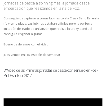
jornadas de pesca a spinning más la jornada desde
embarcación que realizamos en la ría de Foz.
Conseguimos capturar algunas lubinas con la Crazy Sand Eel en la
ría y en la playa. Las lubinas estaban difíciles pero la perfecta
imitación del nado de un lanzón que realiza la Crazy Sand Eel
consiguió engañar algunas.
Bueno os dejamos con el vídeo.
¡Nos vemos en Foz este fin de semana!
3º Vídeo de las Primeras jornadas de pesca con señuelo en Foz -
Pinf Fish Tour 2017