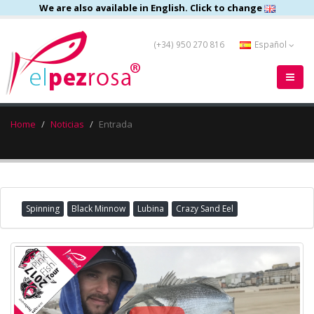
We are also available in English. Click to change
(+34) 950 270 816
Español
Home
Noticias
Entrada
Spinning
Black Minnow
Lubina
Crazy Sand Eel