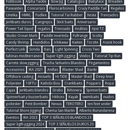
Fishbook
Alpha Tackle
Slow Jig
Catalogos
Babyface
Breaden
Paseantes
Concursos
Flurocarbonos
Crazy Paddle Tail
Regalos
Unitika
HMKL
Pudlee
Tutorial Tai Rubber
Xesta
Trenzados
Jerkbaits duros
Cangrejos
Stick baits
Aniversario
Power Tail Squid
regalos
Trenzado
Análisis
Ajist TZ
Studio Ocean Mark
Paddle invertida
Fullrange
Scotty
Candy Shrimp
Hundidos
Ichikawa
Kaiten
Torzite
Assist hook
Perfect Link
Sonda
Rais
Light Spinning
Cross Two
lubinas mediterraneo
Super ligth jigging
Vinilos
Tutorial Tip Run
Carrete slow jigging
Trucha Señuelos Blandos
Pegamentos
Accesorios
IKA 2021
Anillas
Blaster Shad
Bariki
Offshore casting
Anzuelo
Hi TIDE
Master Shad
Deep liner
Polyester
10FTU
Kattobi Bou
Crankbaits
Poppers
Ropa
Cajas
Jerkbaits blandos
Grubs
Riñonera
Spinnerbaits
Spinnerbait y buzzerbaits
Hèlices
Kayak
swimbaits
nudos
poliester
Petit Bomber
Nexus
TEROTERO
ten feet under
Tutorial Shore Jigging
Chema San Martin
Alberto Burundarena
Eventos
IKA 2023
TOP 3 SEÑUELOS BLANDOS 23
Super ligth jigging 2024
TOP 3 SEÑUELOS DUROS 23