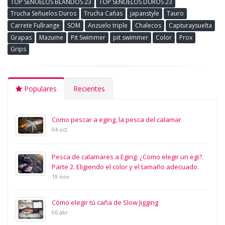
TOP SEÑUELOS BLANDOS 23
TOP SEÑUELOS DUROS 23
Trucha Señuelos Duros
Trucha Cañas
japanstyle
Tauro
Carrete Fullrange
SOM
Anzuelo triple
Chalecos
Capturaysuelta
Grapas
Mazume
Pit Swimmer
pit swimmer
Color
Prox
Grips
Populares
Recientes
Como pescar a eging, la pesca del calamar
04 oct
Pesca de calamares a Eging: ¿Como elegir un egi?.
Parte 2. Eligiendo el color y el tamaño adecuado.
19 nov
Cómo elegir tú caña de Slow Jigging
06 abr