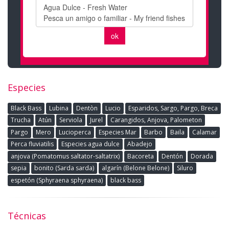
Especies
Black Bass
Lubina
Dentòn
Lucio
Esparidos, Sargo, Pargo, Breca
Trucha
Atún
Serviola
Jurel
Carangidos, Anjova, Palometon
Pargo
Mero
Lucioperca
Especies Mar
Barbo
Baila
Calamar
Perca fluviatilis
Especies agua dulce
Abadejo
anjova (Pomatomus saltator-saltatrix)
Bacoreta
Dentón
Dorada
sepia
bonito (Sarda sarda)
algarín (Belone Belone)
Siluro
espetón (Sphyraena sphyraena)
black bass
Técnicas