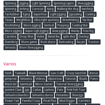
Spinning
Jigging
Light Spinning
Spinning Ligero
Slow jigging
Spinning
Jerking
Currican
Ajing
Walking the dog
twiching
Tai Rubber
Eging
Superficie
Light Jigging
Jigcasting
Casting
Texas
Weightless
Ultra light spinning
Streetfishing
Tip Run
Rockfishing
Shore jigging
Vertical
Popping
Casting Mar
Micro jigging
Super Ligh Jigging
slow jigging
Wacky
Free Rig
Carolina
Drop Shot
Volee
Metal Ika
split shot
Darting
Damikirig
Shore game
Rock shore
Baitcasting
Ika jet
Traction
Serviola
Shore Slow Jigging
Varios
Fiiish
Tailwalk
Black Minnow
Gan Craft
Crazy Sand Eel
Iberux
Jumprize
Señuelos
Videos
elpezrosa
Tutorial
Shads
Patos
Black Eel
Swimbait
Micro Gamer
Tutorial Slow Jigging
Jointed Claw
Jigs
Cañas
Lipless
Pato
Pink Fish Tour
Señuelos blandos
Señuelos duros
Flotantes
Slow Jigs
Power Tail
Familia Crazy
Float Plus
Mud Digger
Carretes