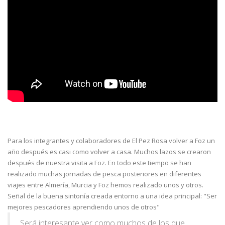
Para los integrantes y colaboradores de El Pez Rosa volver a Foz un
año después es casi como volver a casa. Muchos lazos se crearon
después de nuestra visita a Foz. En todo este tiempo se han
realizado muchas jornadas de pesca posteriores en diferentes
viajes entre Almería, Murcia y Foz hemos realizado unos y otros.
Señal de la buena sintonía creada entorno a una idea principal: "Ser
mejores pescadores aprendiendo unos de otros"
Será interesante ver como muchos de los que