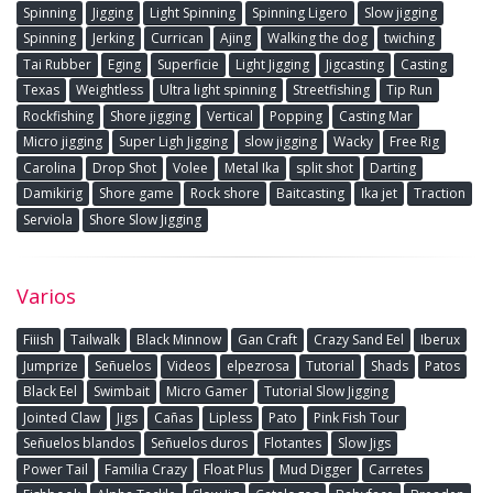
Spinning
Jigging
Light Spinning
Spinning Ligero
Slow jigging
Spinning
Jerking
Currican
Ajing
Walking the dog
twiching
Tai Rubber
Eging
Superficie
Light Jigging
Jigcasting
Casting
Texas
Weightless
Ultra light spinning
Streetfishing
Tip Run
Rockfishing
Shore jigging
Vertical
Popping
Casting Mar
Micro jigging
Super Ligh Jigging
slow jigging
Wacky
Free Rig
Carolina
Drop Shot
Volee
Metal Ika
split shot
Darting
Damikirig
Shore game
Rock shore
Baitcasting
Ika jet
Traction
Serviola
Shore Slow Jigging
Varios
Fiiish
Tailwalk
Black Minnow
Gan Craft
Crazy Sand Eel
Iberux
Jumprize
Señuelos
Videos
elpezrosa
Tutorial
Shads
Patos
Black Eel
Swimbait
Micro Gamer
Tutorial Slow Jigging
Jointed Claw
Jigs
Cañas
Lipless
Pato
Pink Fish Tour
Señuelos blandos
Señuelos duros
Flotantes
Slow Jigs
Power Tail
Familia Crazy
Float Plus
Mud Digger
Carretes