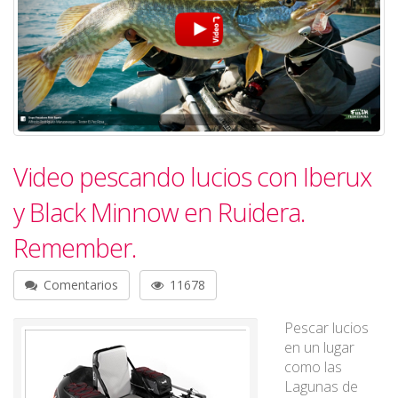
Video pescando lucios con Iberux
y Black Minnow en Ruidera.
Remember.
Comentarios
11678
Pescar lucios
en un lugar
como las
Lagunas de