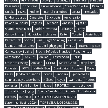
Fishbook
Alpha Tackle
Slow Jig
Catalogos
Babyface
Breaden
Paseantes
Concursos
Flurocarbonos
Crazy Paddle Tail
Regalos
Unitika
HMKL
Pudlee
Tutorial Tai Rubber
Xesta
Trenzados
Jerkbaits duros
Cangrejos
Stick baits
Aniversario
Power Tail Squid
regalos
Trenzado
Análisis
Ajist TZ
Studio Ocean Mark
Paddle invertida
Fullrange
Scotty
Candy Shrimp
Hundidos
Ichikawa
Kaiten
Torzite
Assist hook
Perfect Link
Sonda
Rais
Light Spinning
Cross Two
lubinas mediterraneo
Super ligth jigging
Vinilos
Tutorial Tip Run
Carrete slow jigging
Trucha Señuelos Blandos
Pegamentos
Accesorios
IKA 2021
Anillas
Blaster Shad
Bariki
Offshore casting
Anzuelo
Hi TIDE
Master Shad
Deep liner
Polyester
10FTU
Kattobi Bou
Crankbaits
Poppers
Ropa
Cajas
Jerkbaits blandos
Grubs
Riñonera
Spinnerbaits
Spinnerbait y buzzerbaits
Hèlices
Kayak
swimbaits
nudos
poliester
Petit Bomber
Nexus
TEROTERO
ten feet under
Tutorial Shore Jigging
Chema San Martin
Alberto Burundarena
Eventos
IKA 2023
TOP 3 SEÑUELOS BLANDOS 23
Super ligth jigging 2024
TOP 3 SEÑUELOS DUROS 23