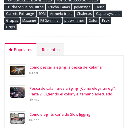
TOP SEÑUELOS BLANDOS 23
TOP SEÑUELOS DUROS 23
Trucha Señuelos Duros
Trucha Cañas
japanstyle
Tauro
Carrete Fullrange
SOM
Anzuelo triple
Chalecos
Capturaysuelta
Grapas
Mazume
Pit Swimmer
pit swimmer
Color
Prox
Grips
Populares
Recientes
Como pescar a eging, la pesca del calamar
04 oct
Pesca de calamares a Eging: ¿Como elegir un egi?.
Parte 2. Eligiendo el color y el tamaño adecuado.
19 nov
Cómo elegir tú caña de Slow Jigging
06 abr