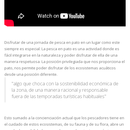
Disfrutar de una jornada de pesca en pato en un lugar como este
siempre es especial. La pesca en pato es una actividad donde es
fácil integrarse en la naturaleza y poder disfrutar de ella de una
manera respetuosa. La posición privilegiada que nos proporciona el
pato, nos permite poder disfrutar de los ecosistemas acuáticos
desde una posición diferente.
"algo que choca con la sostenibilidad económica de
la zona, de una manera racional y responsable
fuera de las temporadas turísticas habituales"
Esto sumado a la concienciación actual que los pescadores tiene en
el cuidado de estos ecosistemas, de su fauna y de su flora, abre un