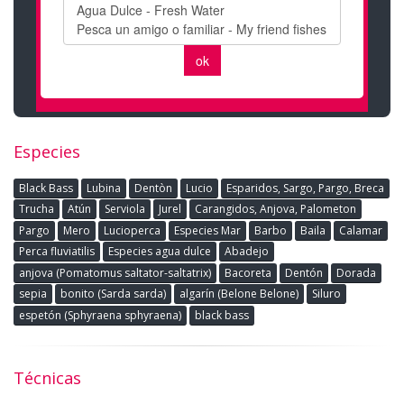
Especies
Black Bass
Lubina
Dentòn
Lucio
Esparidos, Sargo, Pargo, Breca
Trucha
Atún
Serviola
Jurel
Carangidos, Anjova, Palometon
Pargo
Mero
Lucioperca
Especies Mar
Barbo
Baila
Calamar
Perca fluviatilis
Especies agua dulce
Abadejo
anjova (Pomatomus saltator-saltatrix)
Bacoreta
Dentón
Dorada
sepia
bonito (Sarda sarda)
algarín (Belone Belone)
Siluro
espetón (Sphyraena sphyraena)
black bass
Técnicas