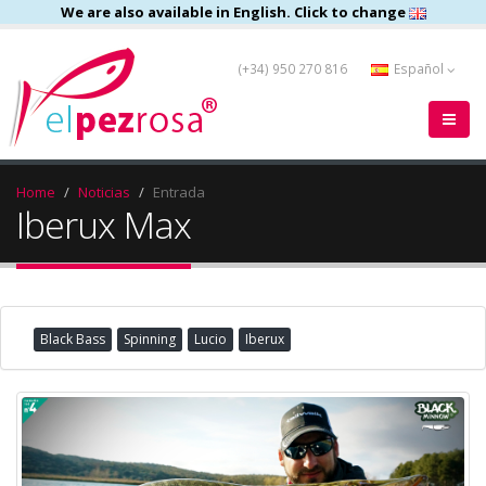
We are also available in English. Click to change
(+34) 950 270 816
Español
Home
Noticias
Entrada
Iberux Max
Black Bass
Spinning
Lucio
Iberux