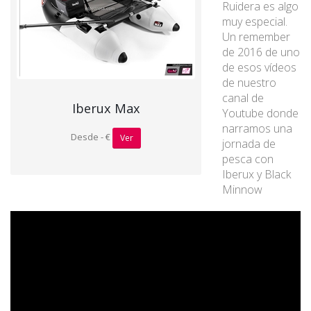
Ruidera es algo
muy especial.
Un remember
de 2016 de uno
de esos vídeos
de nuestro
canal de
Iberux Max
Youtube donde
narramos una
Desde - €
Ver
jornada de
pesca con
Iberux y Black
Minnow