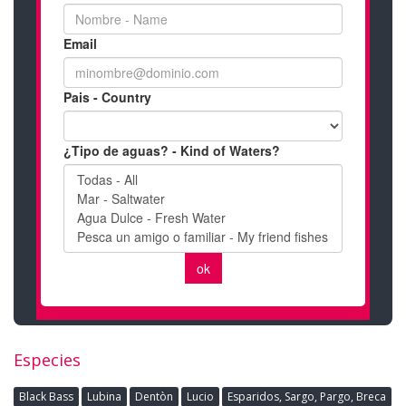
Especies
Black Bass
Lubina
Dentòn
Lucio
Esparidos, Sargo, Pargo, Breca