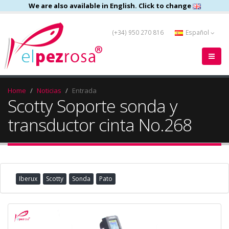
We are also available in English. Click to change
(+34) 950 270 816
Español
Home
Noticias
Entrada
Scotty Soporte sonda y
transductor cinta No.268
Iberux
Scotty
Sonda
Pato