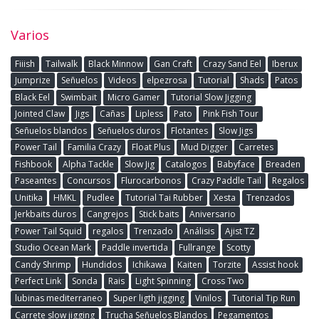
Varios
Fiiish
Tailwalk
Black Minnow
Gan Craft
Crazy Sand Eel
Iberux
Jumprize
Señuelos
Videos
elpezrosa
Tutorial
Shads
Patos
Black Eel
Swimbait
Micro Gamer
Tutorial Slow Jigging
Jointed Claw
Jigs
Cañas
Lipless
Pato
Pink Fish Tour
Señuelos blandos
Señuelos duros
Flotantes
Slow Jigs
Power Tail
Familia Crazy
Float Plus
Mud Digger
Carretes
Fishbook
Alpha Tackle
Slow Jig
Catalogos
Babyface
Breaden
Paseantes
Concursos
Flurocarbonos
Crazy Paddle Tail
Regalos
Unitika
HMKL
Pudlee
Tutorial Tai Rubber
Xesta
Trenzados
Jerkbaits duros
Cangrejos
Stick baits
Aniversario
Power Tail Squid
regalos
Trenzado
Análisis
Ajist TZ
Studio Ocean Mark
Paddle invertida
Fullrange
Scotty
Candy Shrimp
Hundidos
Ichikawa
Kaiten
Torzite
Assist hook
Perfect Link
Sonda
Rais
Light Spinning
Cross Two
lubinas mediterraneo
Super ligth jigging
Vinilos
Tutorial Tip Run
Carrete slow jigging
Trucha Señuelos Blandos
Pegamentos