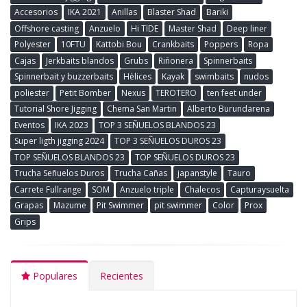
Accesorios
IKA 2021
Anillas
Blaster Shad
Bariki
Offshore casting
Anzuelo
Hi TIDE
Master Shad
Deep liner
Polyester
10FTU
Kattobi Bou
Crankbaits
Poppers
Ropa
Cajas
Jerkbaits blandos
Grubs
Riñonera
Spinnerbaits
Spinnerbait y buzzerbaits
Hèlices
Kayak
swimbaits
nudos
poliester
Petit Bomber
Nexus
TEROTERO
ten feet under
Tutorial Shore Jigging
Chema San Martin
Alberto Burundarena
Eventos
IKA 2023
TOP 3 SEÑUELOS BLANDOS 23
Super ligth jigging 2024
TOP 3 SEÑUELOS DUROS 23
TOP SEÑUELOS BLANDOS 23
TOP SEÑUELOS DUROS 23
Trucha Señuelos Duros
Trucha Cañas
japanstyle
Tauro
Carrete Fullrange
SOM
Anzuelo triple
Chalecos
Capturaysuelta
Grapas
Mazume
Pit Swimmer
pit swimmer
Color
Prox
Grips
Populares
Recientes