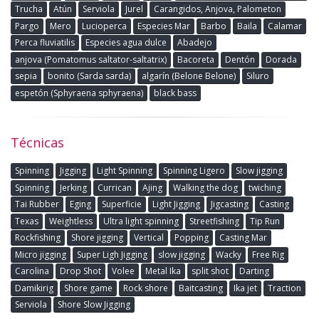
Trucha
Atún
Serviola
Jurel
Carangidos, Anjova, Palometon
Pargo
Mero
Lucioperca
Especies Mar
Barbo
Baila
Calamar
Perca fluviatilis
Especies agua dulce
Abadejo
anjova (Pomatomus saltator-saltatrix)
Bacoreta
Dentón
Dorada
sepia
bonito (Sarda sarda)
algarín (Belone Belone)
Siluro
espetón (Sphyraena sphyraena)
black bass
Técnicas
Spinning
Jigging
Light Spinning
Spinning Ligero
Slow jigging
Spinning
Jerking
Currican
Ajing
Walking the dog
twiching
Tai Rubber
Eging
Superficie
Light Jigging
Jigcasting
Casting
Texas
Weightless
Ultra light spinning
Streetfishing
Tip Run
Rockfishing
Shore jigging
Vertical
Popping
Casting Mar
Micro jigging
Super Ligh Jigging
slow jigging
Wacky
Free Rig
Carolina
Drop Shot
Volee
Metal Ika
split shot
Darting
Damikirig
Shore game
Rock shore
Baitcasting
Ika jet
Traction
Serviola
Shore Slow Jigging