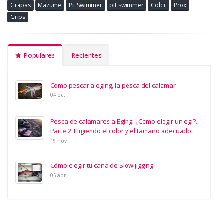
Grapas
Mazume
Pit Swimmer
pit swimmer
Color
Prox
Grips
Populares
Recientes
Como pescar a eging, la pesca del calamar
04 oct
Pesca de calamares a Eging: ¿Como elegir un egi?.
Parte 2. Eligiendo el color y el tamaño adecuado.
19 nov
Cómo elegir tú caña de Slow Jigging
06 abr