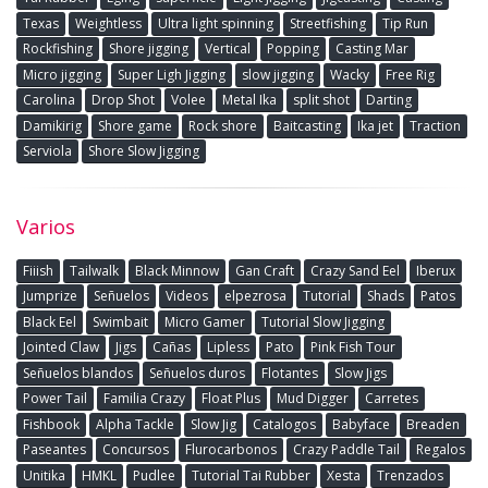
Texas
Weightless
Ultra light spinning
Streetfishing
Tip Run
Rockfishing
Shore jigging
Vertical
Popping
Casting Mar
Micro jigging
Super Ligh Jigging
slow jigging
Wacky
Free Rig
Carolina
Drop Shot
Volee
Metal Ika
split shot
Darting
Damikirig
Shore game
Rock shore
Baitcasting
Ika jet
Traction
Serviola
Shore Slow Jigging
Varios
Fiiish
Tailwalk
Black Minnow
Gan Craft
Crazy Sand Eel
Iberux
Jumprize
Señuelos
Videos
elpezrosa
Tutorial
Shads
Patos
Black Eel
Swimbait
Micro Gamer
Tutorial Slow Jigging
Jointed Claw
Jigs
Cañas
Lipless
Pato
Pink Fish Tour
Señuelos blandos
Señuelos duros
Flotantes
Slow Jigs
Power Tail
Familia Crazy
Float Plus
Mud Digger
Carretes
Fishbook
Alpha Tackle
Slow Jig
Catalogos
Babyface
Breaden
Paseantes
Concursos
Flurocarbonos
Crazy Paddle Tail
Regalos
Unitika
HMKL
Pudlee
Tutorial Tai Rubber
Xesta
Trenzados