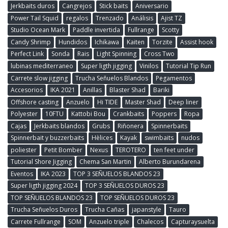
Jerkbaits duros
Cangrejos
Stick baits
Aniversario
Power Tail Squid
regalos
Trenzado
Análisis
Ajist TZ
Studio Ocean Mark
Paddle invertida
Fullrange
Scotty
Candy Shrimp
Hundidos
Ichikawa
Kaiten
Torzite
Assist hook
Perfect Link
Sonda
Rais
Light Spinning
Cross Two
lubinas mediterraneo
Super ligth jigging
Vinilos
Tutorial Tip Run
Carrete slow jigging
Trucha Señuelos Blandos
Pegamentos
Accesorios
IKA 2021
Anillas
Blaster Shad
Bariki
Offshore casting
Anzuelo
Hi TIDE
Master Shad
Deep liner
Polyester
10FTU
Kattobi Bou
Crankbaits
Poppers
Ropa
Cajas
Jerkbaits blandos
Grubs
Riñonera
Spinnerbaits
Spinnerbait y buzzerbaits
Hèlices
Kayak
swimbaits
nudos
poliester
Petit Bomber
Nexus
TEROTERO
ten feet under
Tutorial Shore Jigging
Chema San Martin
Alberto Burundarena
Eventos
IKA 2023
TOP 3 SEÑUELOS BLANDOS 23
Super ligth jigging 2024
TOP 3 SEÑUELOS DUROS 23
TOP SEÑUELOS BLANDOS 23
TOP SEÑUELOS DUROS 23
Trucha Señuelos Duros
Trucha Cañas
japanstyle
Tauro
Carrete Fullrange
SOM
Anzuelo triple
Chalecos
Capturaysuelta