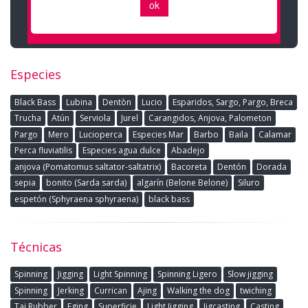
Especies
Black Bass
Lubina
Dentòn
Lucio
Esparidos, Sargo, Pargo, Breca
Trucha
Atún
Serviola
Jurel
Carangidos, Anjova, Palometon
Pargo
Mero
Lucioperca
Especies Mar
Barbo
Baila
Calamar
Perca fluviatilis
Especies agua dulce
Abadejo
anjova (Pomatomus saltator-saltatrix)
Bacoreta
Dentón
Dorada
sepia
bonito (Sarda sarda)
algarín (Belone Belone)
Siluro
espetón (Sphyraena sphyraena)
black bass
Técnicas
Spinning
Jigging
Light Spinning
Spinning Ligero
Slow jigging
Spinning
Jerking
Currican
Ajing
Walking the dog
twiching
Tai Rubber
Eging
Superficie
Light Jigging
Jigcasting
Casting