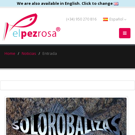
We are also available in English. Click to change
(+34) 950 270 816
Español
Home
Noticias
Entrada