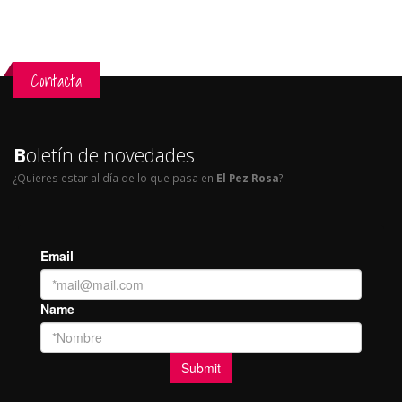
Contacta
B
oletín de novedades
¿Quieres estar al día de lo que pasa en
El Pez Rosa
?