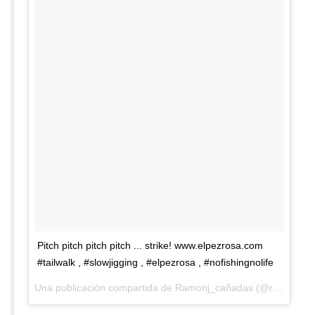
Pitch pitch pitch pitch ... strike! www.elpezrosa.com
#tailwalk , #slowjigging , #elpezrosa , #nofishingnolife
Una publicación compartida de
Ramonj_cañadas
(@ramonj_canadas) el