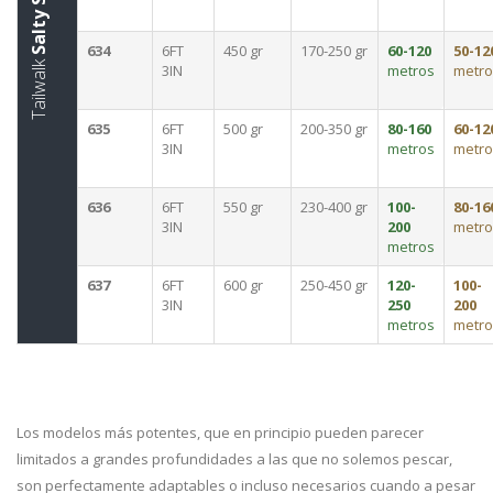
634
6FT
450 gr
170-250 gr
60-120
50-12
Tailwalk
3IN
metros
metro
635
6FT
500 gr
200-350 gr
80-160
60-12
3IN
metros
metro
636
6FT
550 gr
230-400 gr
100-
80-16
3IN
200
metro
metros
637
6FT
600 gr
250-450 gr
120-
100-
3IN
250
200
metros
metro
Los modelos más potentes, que en principio pueden parecer
limitados a grandes profundidades a las que no solemos pescar,
son perfectamente adaptables o incluso necesarios cuando a pesar