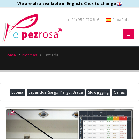
We are also available in English. Click to change
(+34) 950 270 816
Español
Home
Noticias
Entrada
Lubina
Esparidos, Sargo, Pargo, Breca
Slow jigging
Cañas