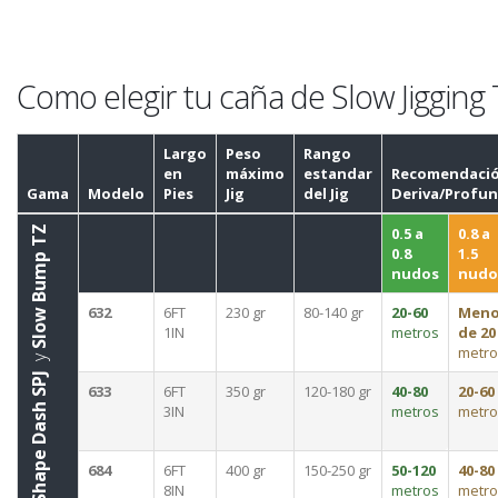
Como elegir tu caña de Slow Jigging 
Largo
Peso
Rango
en
máximo
estandar
Recomendaci
Gama
Modelo
Pies
Jig
del Jig
Deriva/Profun
Slow Bump TZ
0.5 a
0.8 a
0.8
1.5
nudos
nudo
632
6FT
230 gr
80-140 gr
20-60
Meno
1IN
metros
de 20
metro
y
Salty Shape Dash SPJ
633
6FT
350 gr
120-180 gr
40-80
20-60
3IN
metros
metro
684
6FT
400 gr
150-250 gr
50-120
40-80
8IN
metros
metro