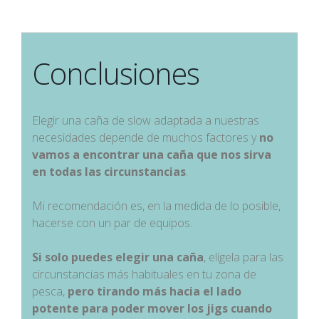
Conclusiones
Elegir una caña de slow adaptada a nuestras
necesidades depende de muchos factores y
no
vamos a encontrar una caña que nos sirva
en todas las circunstancias
.
Mi recomendación es, en la medida de lo posible,
hacerse con un par de equipos.
Si solo puedes elegir una caña
, elígela para las
circunstancias más habituales en tu zona de
pesca,
pero tirando más hacia el lado
potente para poder mover los jigs cuando