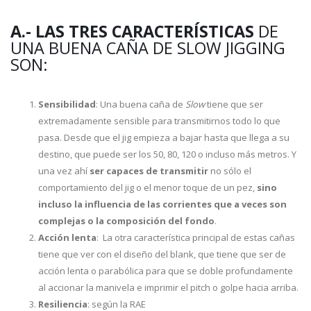
A.- LAS TRES CARACTERÍSTICAS
DE
UNA BUENA CAÑA DE SLOW JIGGING
SON:
Sensibilidad
: Una buena caña de
Slow
tiene que ser
extremadamente sensible para transmitirnos todo lo que
pasa. Desde que el jig empieza a bajar hasta que llega a su
destino, que puede ser los 50, 80, 120 o incluso más metros. Y
una vez ahí
ser capaces de transmitir
no sólo el
comportamiento del jig o el menor toque de un pez,
sino
incluso la influencia de las corrientes que a veces son
complejas o la composición del fondo
.
Acción lenta
: La otra característica principal de estas cañas
tiene que ver con el diseño del blank, que tiene que ser de
acción lenta o parabólica para que se doble profundamente
al accionar la manivela e imprimir el pitch o golpe hacia arriba.
Resiliencia
: según la RAE