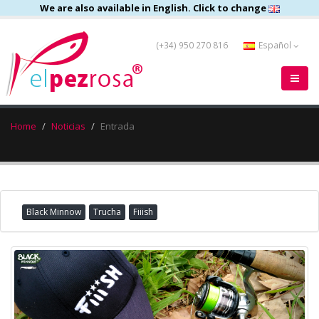
We are also available in English. Click to change
(+34) 950 270 816
Español
Home
Noticias
Entrada
Black Minnow
Trucha
Fiiish