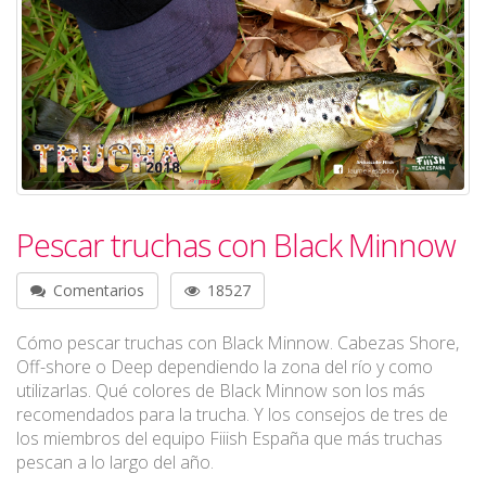
Pescar truchas con Black Minnow
Comentarios
18527
Cómo pescar truchas con Black Minnow. Cabezas Shore,
Off-shore o Deep dependiendo la zona del río y como
utilizarlas. Qué colores de Black Minnow son los más
recomendados para la trucha. Y los consejos de tres de
los miembros del equipo Fiiish España que más truchas
pescan a lo largo del año.