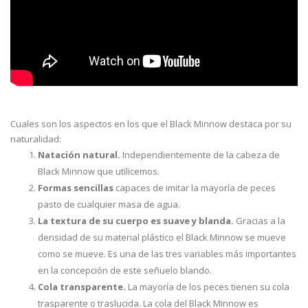
Cuales son los aspectos en los que el Black Minnow destaca por su
naturalidad:
Natación natural.
Independientemente de la cabeza de
Black Minnow que utilicemos.
Formas sencillas
capaces de imitar la mayoría de peces
pasto de cualquier masa de agua.
La textura de su cuerpo es suave y blanda.
Gracias a la
densidad de su material plástico el Black Minnow se mueve
como se mueve. Es una de las tres variables más importantes
en la concepción de este señuelo blando.
Cola transparente.
La mayoría de los peces tienen su cola
trasparente o traslucida. La cola del Black Minnow es