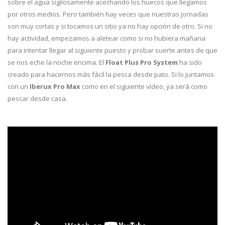
sobre el agua sigilosamente acechando los huecos que llegamos
por otros medios. Pero también hay veces que nuestras jornadas
son muy cortas y si tocamos un sitio ya no hay opción de otro. Si no
hay actividad, empezamos a aletear como si no hubiera mañana
para intentar llegar al siguiente puesto y probar suerte antes de que
se nos eche la noche encima. El
Float Plus Pro System
ha sido
creado para hacernos más fácil la pesca desde pato. Si lo juntamos
con un
Iberux Pro Max
como en el siguiente vídeo, ya será como
pescar desde casa.