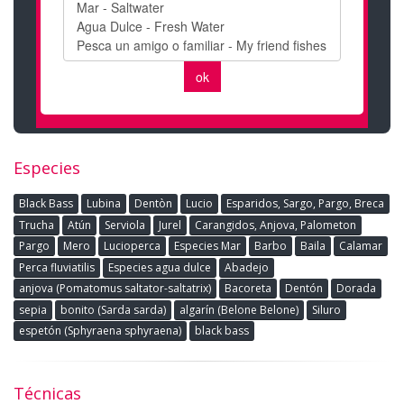
Especies
Black Bass
Lubina
Dentòn
Lucio
Esparidos, Sargo, Pargo, Breca
Trucha
Atún
Serviola
Jurel
Carangidos, Anjova, Palometon
Pargo
Mero
Lucioperca
Especies Mar
Barbo
Baila
Calamar
Perca fluviatilis
Especies agua dulce
Abadejo
anjova (Pomatomus saltator-saltatrix)
Bacoreta
Dentón
Dorada
sepia
bonito (Sarda sarda)
algarín (Belone Belone)
Siluro
espetón (Sphyraena sphyraena)
black bass
Técnicas