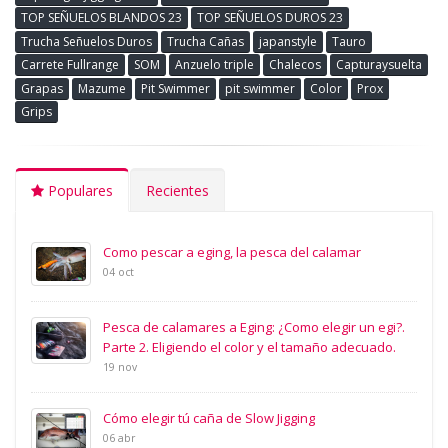
TOP SEÑUELOS BLANDOS 23
TOP SEÑUELOS DUROS 23
Trucha Señuelos Duros
Trucha Cañas
japanstyle
Tauro
Carrete Fullrange
SOM
Anzuelo triple
Chalecos
Capturaysuelta
Grapas
Mazume
Pit Swimmer
pit swimmer
Color
Prox
Grips
Populares
Recientes
Como pescar a eging, la pesca del calamar
04 oct
Pesca de calamares a Eging: ¿Como elegir un egi?.
Parte 2. Eligiendo el color y el tamaño adecuado.
19 nov
Cómo elegir tú caña de Slow Jigging
06 abr