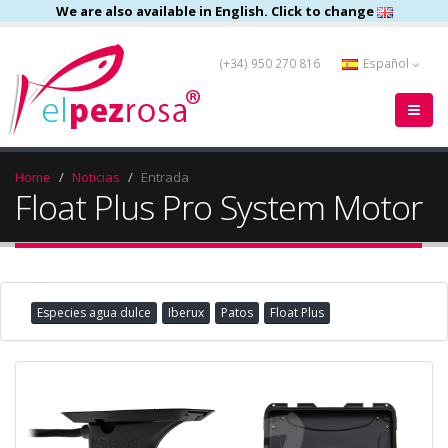
We are also available in English. Click to change
(+34) 950 270 816
Español
Home
Noticias
Entrada
Float Plus Pro System Motor
Especies agua dulce
Iberux
Patos
Float Plus