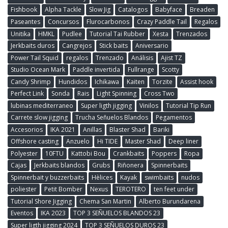
Fishbook
Alpha Tackle
Slow Jig
Catalogos
Babyface
Breaden
Paseantes
Concursos
Flurocarbonos
Crazy Paddle Tail
Regalos
Unitika
HMKL
Pudlee
Tutorial Tai Rubber
Xesta
Trenzados
Jerkbaits duros
Cangrejos
Stick baits
Aniversario
Power Tail Squid
regalos
Trenzado
Análisis
Ajist TZ
Studio Ocean Mark
Paddle invertida
Fullrange
Scotty
Candy Shrimp
Hundidos
Ichikawa
Kaiten
Torzite
Assist hook
Perfect Link
Sonda
Rais
Light Spinning
Cross Two
lubinas mediterraneo
Super ligth jigging
Vinilos
Tutorial Tip Run
Carrete slow jigging
Trucha Señuelos Blandos
Pegamentos
Accesorios
IKA 2021
Anillas
Blaster Shad
Bariki
Offshore casting
Anzuelo
Hi TIDE
Master Shad
Deep liner
Polyester
10FTU
Kattobi Bou
Crankbaits
Poppers
Ropa
Cajas
Jerkbaits blandos
Grubs
Riñonera
Spinnerbaits
Spinnerbait y buzzerbaits
Hèlices
Kayak
swimbaits
nudos
poliester
Petit Bomber
Nexus
TEROTERO
ten feet under
Tutorial Shore Jigging
Chema San Martin
Alberto Burundarena
Eventos
IKA 2023
TOP 3 SEÑUELOS BLANDOS 23
Super ligth jigging 2024
TOP 3 SEÑUELOS DUROS 23