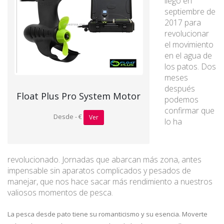
llegó en
septiembre de
2017 para
revolucionar
el movimiento
en el agua de
los patos. Dos
meses
después
Float Plus Pro System Motor
podemos
confirmar que
Desde - €
Ver
lo ha
revolucionado. Jornadas que abarcan más zona, antes
impensable sin aparatos complicados y pesados de
manejar, que nos hace sacar más rendimiento a nuestros
valiosos momentos de pesca.
La pesca desde pato
tiene su romanticismo y su esencia. Moverte