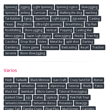
Spinning
Jigging
Light Spinning
Spinning Ligero
Slow jigging
Spinning
Jerking
Currican
Ajing
Walking the dog
twiching
Tai Rubber
Eging
Superficie
Light Jigging
Jigcasting
Casting
Texas
Weightless
Ultra light spinning
Streetfishing
Tip Run
Rockfishing
Shore jigging
Vertical
Popping
Casting Mar
Micro jigging
Super Ligh Jigging
slow jigging
Wacky
Free Rig
Carolina
Drop Shot
Volee
Metal Ika
split shot
Darting
Damikirig
Shore game
Rock shore
Baitcasting
Ika jet
Traction
Serviola
Shore Slow Jigging
Varios
Fiiish
Tailwalk
Black Minnow
Gan Craft
Crazy Sand Eel
Iberux
Jumprize
Señuelos
Videos
elpezrosa
Tutorial
Shads
Patos
Black Eel
Swimbait
Micro Gamer
Tutorial Slow Jigging
Jointed Claw
Jigs
Cañas
Lipless
Pato
Pink Fish Tour
Señuelos blandos
Señuelos duros
Flotantes
Slow Jigs
Power Tail
Familia Crazy
Float Plus
Mud Digger
Carretes