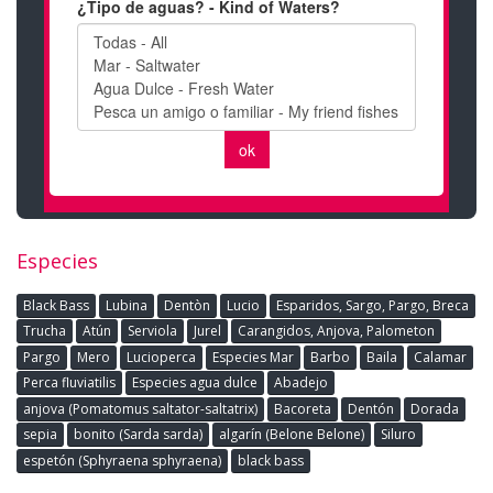
Especies
Black Bass
Lubina
Dentòn
Lucio
Esparidos, Sargo, Pargo, Breca
Trucha
Atún
Serviola
Jurel
Carangidos, Anjova, Palometon
Pargo
Mero
Lucioperca
Especies Mar
Barbo
Baila
Calamar
Perca fluviatilis
Especies agua dulce
Abadejo
anjova (Pomatomus saltator-saltatrix)
Bacoreta
Dentón
Dorada
sepia
bonito (Sarda sarda)
algarín (Belone Belone)
Siluro
espetón (Sphyraena sphyraena)
black bass