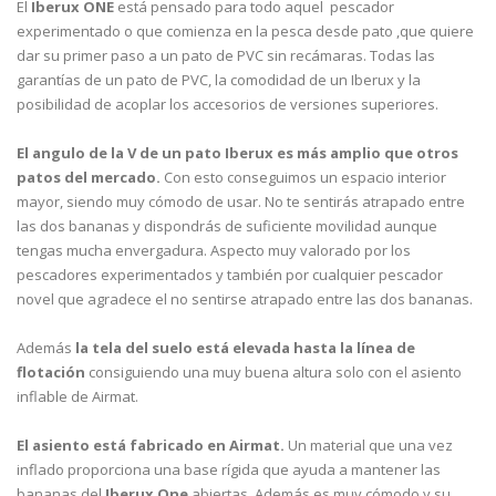
El
Iberux ONE
está pensado para todo aquel pescador
experimentado o que comienza en la pesca desde pato ,que quiere
dar su primer paso a un pato de PVC sin recámaras. Todas las
garantías de un pato de PVC, la comodidad de un Iberux y la
posibilidad de acoplar los accesorios de versiones superiores.
El angulo de la V de un pato Iberux es más amplio que otros
patos del mercado.
Con esto conseguimos un espacio interior
mayor, siendo muy cómodo de usar. No te sentirás atrapado entre
las dos bananas y dispondrás de suficiente movilidad aunque
tengas mucha envergadura. Aspecto muy valorado por los
pescadores experimentados y también por cualquier pescador
novel que agradece el no sentirse atrapado entre las dos bananas.
Además
la tela del suelo está elevada hasta la línea de
flotación
consiguiendo una muy buena altura solo con el asiento
inflable de Airmat.
El asiento está fabricado en Airmat.
Un material que una vez
inflado proporciona una base rígida que ayuda a mantener las
bananas del
Iberux One
abiertas. Además es muy cómodo y su