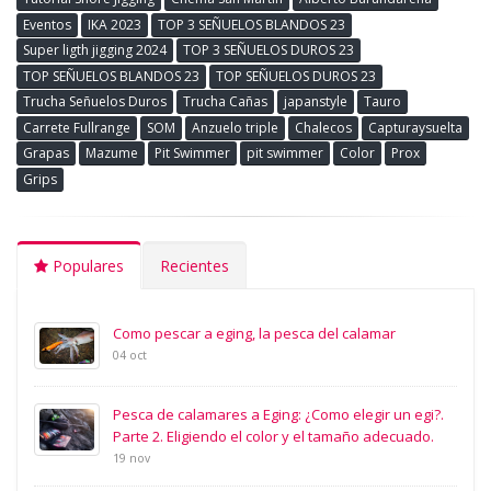
Eventos
IKA 2023
TOP 3 SEÑUELOS BLANDOS 23
Super ligth jigging 2024
TOP 3 SEÑUELOS DUROS 23
TOP SEÑUELOS BLANDOS 23
TOP SEÑUELOS DUROS 23
Trucha Señuelos Duros
Trucha Cañas
japanstyle
Tauro
Carrete Fullrange
SOM
Anzuelo triple
Chalecos
Capturaysuelta
Grapas
Mazume
Pit Swimmer
pit swimmer
Color
Prox
Grips
Populares
Recientes
Como pescar a eging, la pesca del calamar
04 oct
Pesca de calamares a Eging: ¿Como elegir un egi?.
Parte 2. Eligiendo el color y el tamaño adecuado.
19 nov