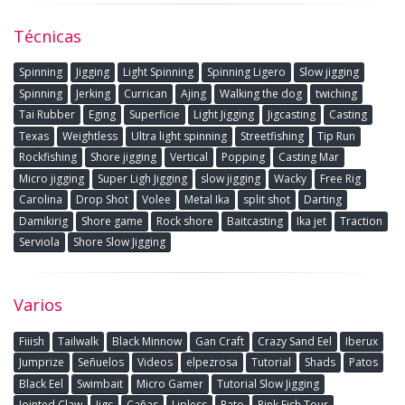
Técnicas
Spinning
Jigging
Light Spinning
Spinning Ligero
Slow jigging
Spinning
Jerking
Currican
Ajing
Walking the dog
twiching
Tai Rubber
Eging
Superficie
Light Jigging
Jigcasting
Casting
Texas
Weightless
Ultra light spinning
Streetfishing
Tip Run
Rockfishing
Shore jigging
Vertical
Popping
Casting Mar
Micro jigging
Super Ligh Jigging
slow jigging
Wacky
Free Rig
Carolina
Drop Shot
Volee
Metal Ika
split shot
Darting
Damikirig
Shore game
Rock shore
Baitcasting
Ika jet
Traction
Serviola
Shore Slow Jigging
Varios
Fiiish
Tailwalk
Black Minnow
Gan Craft
Crazy Sand Eel
Iberux
Jumprize
Señuelos
Videos
elpezrosa
Tutorial
Shads
Patos
Black Eel
Swimbait
Micro Gamer
Tutorial Slow Jigging
Jointed Claw
Jigs
Cañas
Lipless
Pato
Pink Fish Tour