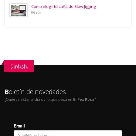
Cómo elegir tú caña de Slow Jigging
06 abr
Contacta
B
oletín de novedades
¿Quieres estar al día de lo que pasa en
El Pez Rosa
?