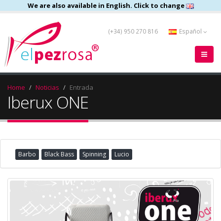
We are also available in English. Click to change
(+34) 950 270 816
Español
Home
Noticias
Entrada
Iberux ONE
Barbo
Black Bass
Spinning
Lucio