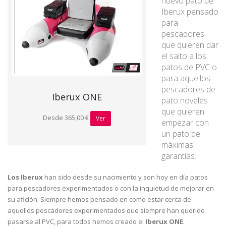
nuevo pato de
Iberux pensado
para
pescadores
que quieren dar
el salto a los
patos de PVC o
para aquellos
pescadores de
Iberux ONE
pato noveles
que quieren
Desde 365,00 €
Ver
empezar con
un pato de
máximas
garantías.
Los Iberux
han sido desde su nacimiento y son hoy en día patos
para pescadores experimentados o con la inquietud de mejorar en
su afición. Siempre hemos pensado en como estar cerca de
aquellos pescadores experimentados que siempre han querido
pasarse al PVC, para todos hemos creado el
Iberux ONE
.