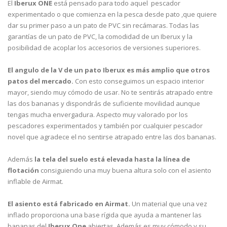
El
Iberux ONE
está pensado para todo aquel pescador
experimentado o que comienza en la pesca desde pato ,que quiere
dar su primer paso a un pato de PVC sin recámaras. Todas las
garantías de un pato de PVC, la comodidad de un Iberux y la
posibilidad de acoplar los accesorios de versiones superiores.
El angulo de la V de un pato Iberux es más amplio que otros
patos del mercado.
Con esto conseguimos un espacio interior
mayor, siendo muy cómodo de usar. No te sentirás atrapado entre
las dos bananas y dispondrás de suficiente movilidad aunque
tengas mucha envergadura. Aspecto muy valorado por los
pescadores experimentados y también por cualquier pescador
novel que agradece el no sentirse atrapado entre las dos bananas.
Además
la tela del suelo está elevada hasta la línea de
flotación
consiguiendo una muy buena altura solo con el asiento
inflable de Airmat.
El asiento está fabricado en Airmat.
Un material que una vez
inflado proporciona una base rígida que ayuda a mantener las
bananas del
Iberux One
abiertas. Además es muy cómodo y su