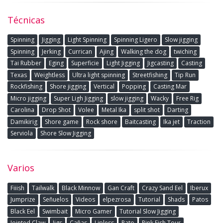
Técnicas
Spinning
Jigging
Light Spinning
Spinning Ligero
Slow jigging
Spinning
Jerking
Currican
Ajing
Walking the dog
twiching
Tai Rubber
Eging
Superficie
Light Jigging
Jigcasting
Casting
Texas
Weightless
Ultra light spinning
Streetfishing
Tip Run
Rockfishing
Shore jigging
Vertical
Popping
Casting Mar
Micro jigging
Super Ligh Jigging
slow jigging
Wacky
Free Rig
Carolina
Drop Shot
Volee
Metal Ika
split shot
Darting
Damikirig
Shore game
Rock shore
Baitcasting
Ika jet
Traction
Serviola
Shore Slow Jigging
Varios
Fiiish
Tailwalk
Black Minnow
Gan Craft
Crazy Sand Eel
Iberux
Jumprize
Señuelos
Videos
elpezrosa
Tutorial
Shads
Patos
Black Eel
Swimbait
Micro Gamer
Tutorial Slow Jigging
Jointed Claw
Jigs
Cañas
Lipless
Pato
Pink Fish Tour