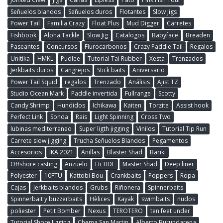
Señuelos blandos
Señuelos duros
Flotantes
Slow Jigs
Power Tail
Familia Crazy
Float Plus
Mud Digger
Carretes
Fishbook
Alpha Tackle
Slow Jig
Catalogos
Babyface
Breaden
Paseantes
Concursos
Flurocarbonos
Crazy Paddle Tail
Regalos
Unitika
HMKL
Pudlee
Tutorial Tai Rubber
Xesta
Trenzados
Jerkbaits duros
Cangrejos
Stick baits
Aniversario
Power Tail Squid
regalos
Trenzado
Análisis
Ajist TZ
Studio Ocean Mark
Paddle invertida
Fullrange
Scotty
Candy Shrimp
Hundidos
Ichikawa
Kaiten
Torzite
Assist hook
Perfect Link
Sonda
Rais
Light Spinning
Cross Two
lubinas mediterraneo
Super ligth jigging
Vinilos
Tutorial Tip Run
Carrete slow jigging
Trucha Señuelos Blandos
Pegamentos
Accesorios
IKA 2021
Anillas
Blaster Shad
Bariki
Offshore casting
Anzuelo
Hi TIDE
Master Shad
Deep liner
Polyester
10FTU
Kattobi Bou
Crankbaits
Poppers
Ropa
Cajas
Jerkbaits blandos
Grubs
Riñonera
Spinnerbaits
Spinnerbait y buzzerbaits
Hèlices
Kayak
swimbaits
nudos
poliester
Petit Bomber
Nexus
TEROTERO
ten feet under
Tutorial Shore Jigging
Chema San Martin
Alberto Burundarena