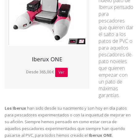
nuevo pato de
Iberux pensado
para
pescadores
que quieren dar
el salto a los
patos de PVC o
para aquellos
pescadores de
Iberux ONE
pato noveles
que quieren
Desde 365,00 €
Ver
empezar con
un pato de
máximas
garantías.
Los Iberux
han sido desde su nacimiento y son hoy en día patos
para pescadores experimentados o con la inquietud de mejorar en
su afición. Siempre hemos pensado en como estar cerca de
aquellos pescadores experimentados que siempre han querido
pasarse al PVC, para todos hemos creado el
Iberux ONE
.