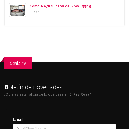
Cómo elegir tú caña de Slow Jigging
06 abr
Contacta
B
oletín de novedades
¿Quieres estar al día de lo que pasa en
El Pez Rosa
?