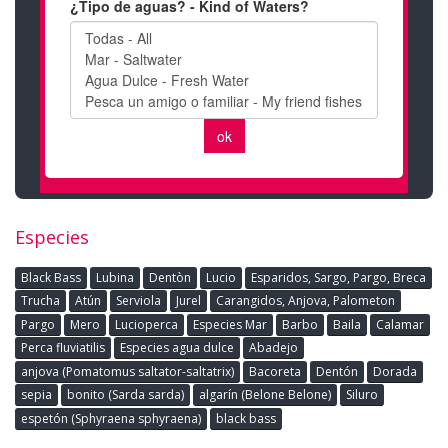
Especies
Black Bass
Lubina
Dentòn
Lucio
Esparidos, Sargo, Pargo, Breca
Trucha
Atún
Serviola
Jurel
Carangidos, Anjova, Palometon
Pargo
Mero
Lucioperca
Especies Mar
Barbo
Baila
Calamar
Perca fluviatilis
Especies agua dulce
Abadejo
anjova (Pomatomus saltator-saltatrix)
Bacoreta
Dentón
Dorada
sepia
bonito (Sarda sarda)
algarín (Belone Belone)
Siluro
espetón (Sphyraena sphyraena)
black bass