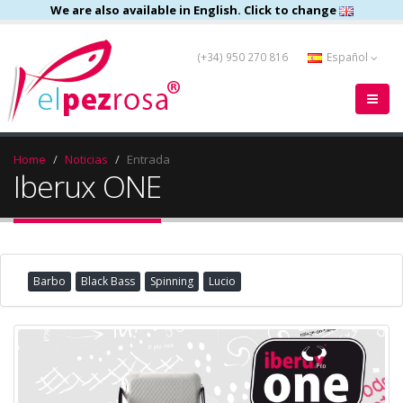
We are also available in English. Click to change
(+34) 950 270 816
Español
Home
Noticias
Entrada
Iberux ONE
Barbo
Black Bass
Spinning
Lucio