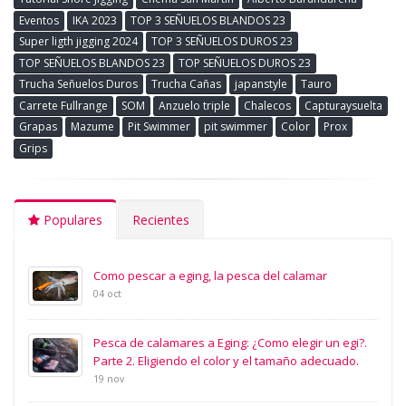
Eventos
IKA 2023
TOP 3 SEÑUELOS BLANDOS 23
Super ligth jigging 2024
TOP 3 SEÑUELOS DUROS 23
TOP SEÑUELOS BLANDOS 23
TOP SEÑUELOS DUROS 23
Trucha Señuelos Duros
Trucha Cañas
japanstyle
Tauro
Carrete Fullrange
SOM
Anzuelo triple
Chalecos
Capturaysuelta
Grapas
Mazume
Pit Swimmer
pit swimmer
Color
Prox
Grips
Populares
Recientes
Como pescar a eging, la pesca del calamar
04 oct
Pesca de calamares a Eging: ¿Como elegir un egi?.
Parte 2. Eligiendo el color y el tamaño adecuado.
19 nov