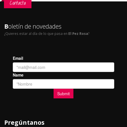
Contacta
B
oletín de novedades
¿Quieres estar al día de lo que pasa en
El Pez Rosa
?
Pregúntanos