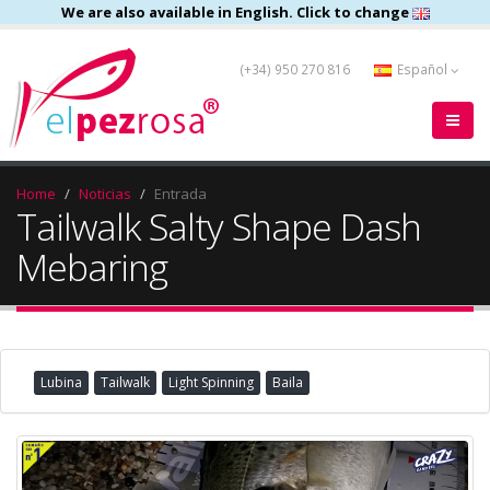
We are also available in English. Click to change
(+34) 950 270 816
Español
Home
Noticias
Entrada
Tailwalk Salty Shape Dash
Mebaring
Lubina
Tailwalk
Light Spinning
Baila