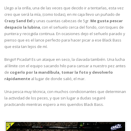
Llego a la orilla, una de las veces que decido ir a tentarlas, esta vez
creo que será la mía, (como todas), en mi caja llevo un puñado de
Crazy Sand Eel
y unas cuantas cabezas de 5gr.
Me gusta pescar
despacio la lubina
, con el señuelo cerca del fondo, con toques de
puntera y recogida continua. En ocasiones dejo el señuelo parado y
pienso que es el lance perfecto para hacer picar a ese Black Bass
que esta tan lejos de mí.
Bingo!! Picada!! Es un ataque en seco, la clavada también. Una lucha
al límite con el equipo sacando hilo para cansar a nuestro pez antes
de
cogerlo por la mandíbula, tomar la foto y devolverlo
rápidamente
al lugar de donde salió, el mar.
Una pesca muy técnica, con muchos condicionantes que determinan
la actividad de los peces, y que sin lugar a dudas seguiré
practicando mientras espero a mis queridos Black Bass.