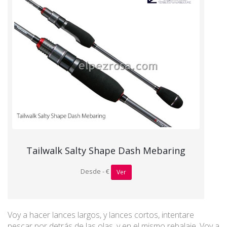
Tailwalk Salty Shape Dash Mebaring
Desde - €
Ver
Voy a hacer lances largos, y lances cortos, intentare
pescar por detrás de las olas, y en el mismo rebalaje. Voy a