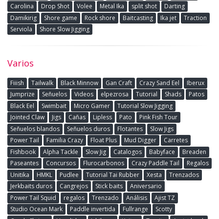
Carolina
Drop Shot
Volee
Metal Ika
split shot
Darting
Damikirig
Shore game
Rock shore
Baitcasting
Ika jet
Traction
Serviola
Shore Slow Jigging
Varios
Fiiish
Tailwalk
Black Minnow
Gan Craft
Crazy Sand Eel
Iberux
Jumprize
Señuelos
Videos
elpezrosa
Tutorial
Shads
Patos
Black Eel
Swimbait
Micro Gamer
Tutorial Slow Jigging
Jointed Claw
Jigs
Cañas
Lipless
Pato
Pink Fish Tour
Señuelos blandos
Señuelos duros
Flotantes
Slow Jigs
Power Tail
Familia Crazy
Float Plus
Mud Digger
Carretes
Fishbook
Alpha Tackle
Slow Jig
Catalogos
Babyface
Breaden
Paseantes
Concursos
Flurocarbonos
Crazy Paddle Tail
Regalos
Unitika
HMKL
Pudlee
Tutorial Tai Rubber
Xesta
Trenzados
Jerkbaits duros
Cangrejos
Stick baits
Aniversario
Power Tail Squid
regalos
Trenzado
Análisis
Ajist TZ
Studio Ocean Mark
Paddle invertida
Fullrange
Scotty