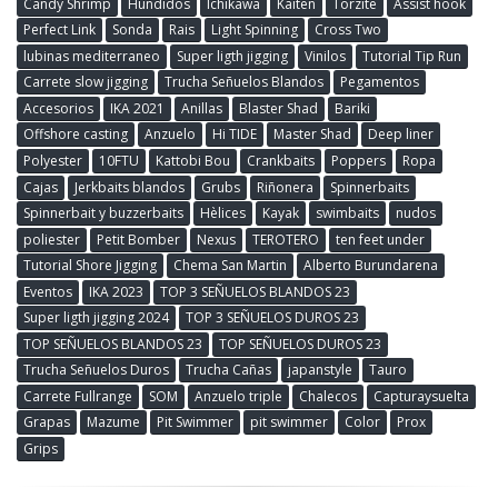
Candy Shrimp
Hundidos
Ichikawa
Kaiten
Torzite
Assist hook
Perfect Link
Sonda
Rais
Light Spinning
Cross Two
lubinas mediterraneo
Super ligth jigging
Vinilos
Tutorial Tip Run
Carrete slow jigging
Trucha Señuelos Blandos
Pegamentos
Accesorios
IKA 2021
Anillas
Blaster Shad
Bariki
Offshore casting
Anzuelo
Hi TIDE
Master Shad
Deep liner
Polyester
10FTU
Kattobi Bou
Crankbaits
Poppers
Ropa
Cajas
Jerkbaits blandos
Grubs
Riñonera
Spinnerbaits
Spinnerbait y buzzerbaits
Hèlices
Kayak
swimbaits
nudos
poliester
Petit Bomber
Nexus
TEROTERO
ten feet under
Tutorial Shore Jigging
Chema San Martin
Alberto Burundarena
Eventos
IKA 2023
TOP 3 SEÑUELOS BLANDOS 23
Super ligth jigging 2024
TOP 3 SEÑUELOS DUROS 23
TOP SEÑUELOS BLANDOS 23
TOP SEÑUELOS DUROS 23
Trucha Señuelos Duros
Trucha Cañas
japanstyle
Tauro
Carrete Fullrange
SOM
Anzuelo triple
Chalecos
Capturaysuelta
Grapas
Mazume
Pit Swimmer
pit swimmer
Color
Prox
Grips