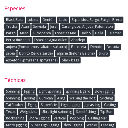
Especies
Black Bass
Lubina
Dentòn
Lucio
Esparidos, Sargo, Pargo, Breca
Trucha
Atún
Serviola
Jurel
Carangidos, Anjova, Palometon
Pargo
Mero
Lucioperca
Especies Mar
Barbo
Baila
Calamar
Perca fluviatilis
Especies agua dulce
Abadejo
anjova (Pomatomus saltator-saltatrix)
Bacoreta
Dentón
Dorada
sepia
bonito (Sarda sarda)
algarín (Belone Belone)
Siluro
espetón (Sphyraena sphyraena)
black bass
Técnicas
Spinning
Jigging
Light Spinning
Spinning Ligero
Slow jigging
Spinning
Jerking
Currican
Ajing
Walking the dog
twiching
Tai Rubber
Eging
Superficie
Light Jigging
Jigcasting
Casting
Texas
Weightless
Ultra light spinning
Streetfishing
Tip Run
Rockfishing
Shore jigging
Vertical
Popping
Casting Mar
Micro jigging
Super Ligh Jigging
slow jigging
Wacky
Free Rig