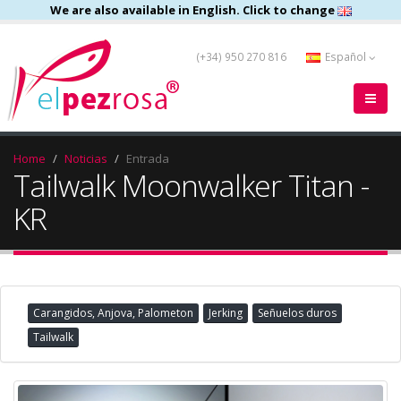
We are also available in English. Click to change
(+34) 950 270 816
Español
Home
Noticias
Entrada
Tailwalk Moonwalker Titan -
KR
Carangidos, Anjova, Palometon
Jerking
Señuelos duros
Tailwalk