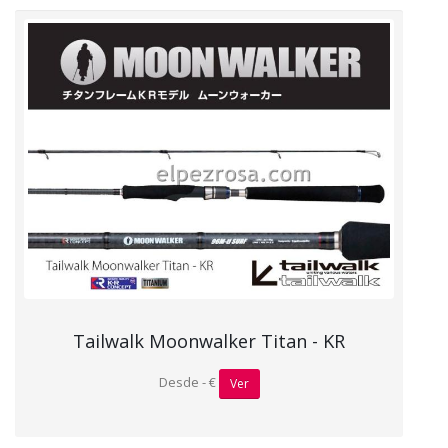
Tailwalk Moonwalker Titan - KR
Desde - €
Ver