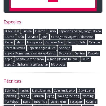
Especies
Black Bass
Lubina
Dentòn
Lucio
Esparidos, Sargo, Pargo, Breca
Trucha
Atún
Serviola
Jurel
Carangidos, Anjova, Palometon
Pargo
Mero
Lucioperca
Especies Mar
Barbo
Baila
Calamar
Perca fluviatilis
Especies agua dulce
Abadejo
anjova (Pomatomus saltator-saltatrix)
Bacoreta
Dentón
Dorada
sepia
bonito (Sarda sarda)
algarín (Belone Belone)
Siluro
espetón (Sphyraena sphyraena)
black bass
Técnicas
Spinning
Jigging
Light Spinning
Spinning Ligero
Slow jigging
Spinning
Jerking
Currican
Ajing
Walking the dog
twiching
Tai Rubber
Eging
Superficie
Light Jigging
Jigcasting
Casting