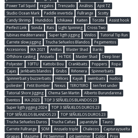
Power Tail Squid
regalos
Trenzado
Análisis
Ajist TZ
Studio Ocean Mark
Paddle invertida
Fullrange
Scotty
Candy Shrimp
Hundidos
Ichikawa
Kaiten
Torzite
Assist hook
Perfect Link
Sonda
Rais
Light Spinning
Cross Two
lubinas mediterraneo
Super ligth jigging
Vinilos
Tutorial Tip Run
Carrete slow jigging
Trucha Señuelos Blandos
Pegamentos
Accesorios
IKA 2021
Anillas
Blaster Shad
Bariki
Offshore casting
Anzuelo
Hi TIDE
Master Shad
Deep liner
Polyester
10FTU
Kattobi Bou
Crankbaits
Poppers
Ropa
Cajas
Jerkbaits blandos
Grubs
Riñonera
Spinnerbaits
Spinnerbait y buzzerbaits
Hèlices
Kayak
swimbaits
nudos
poliester
Petit Bomber
Nexus
TEROTERO
ten feet under
Tutorial Shore Jigging
Chema San Martin
Alberto Burundarena
Eventos
IKA 2023
TOP 3 SEÑUELOS BLANDOS 23
Super ligth jigging 2024
TOP 3 SEÑUELOS DUROS 23
TOP SEÑUELOS BLANDOS 23
TOP SEÑUELOS DUROS 23
Trucha Señuelos Duros
Trucha Cañas
japanstyle
Tauro
Carrete Fullrange
SOM
Anzuelo triple
Chalecos
Capturaysuelta
Grapas
Mazume
Pit Swimmer
pit swimmer
Color
Prox