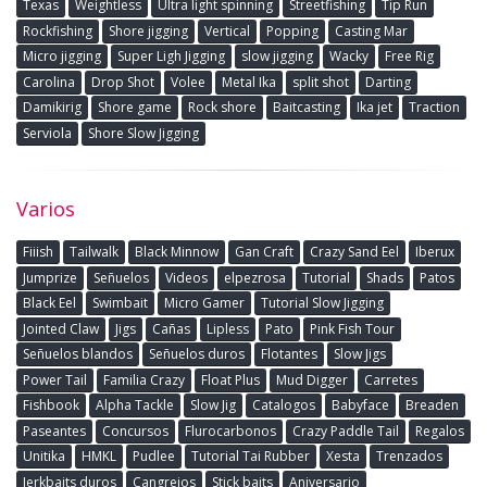
Texas
Weightless
Ultra light spinning
Streetfishing
Tip Run
Rockfishing
Shore jigging
Vertical
Popping
Casting Mar
Micro jigging
Super Ligh Jigging
slow jigging
Wacky
Free Rig
Carolina
Drop Shot
Volee
Metal Ika
split shot
Darting
Damikirig
Shore game
Rock shore
Baitcasting
Ika jet
Traction
Serviola
Shore Slow Jigging
Varios
Fiiish
Tailwalk
Black Minnow
Gan Craft
Crazy Sand Eel
Iberux
Jumprize
Señuelos
Videos
elpezrosa
Tutorial
Shads
Patos
Black Eel
Swimbait
Micro Gamer
Tutorial Slow Jigging
Jointed Claw
Jigs
Cañas
Lipless
Pato
Pink Fish Tour
Señuelos blandos
Señuelos duros
Flotantes
Slow Jigs
Power Tail
Familia Crazy
Float Plus
Mud Digger
Carretes
Fishbook
Alpha Tackle
Slow Jig
Catalogos
Babyface
Breaden
Paseantes
Concursos
Flurocarbonos
Crazy Paddle Tail
Regalos
Unitika
HMKL
Pudlee
Tutorial Tai Rubber
Xesta
Trenzados
Jerkbaits duros
Cangrejos
Stick baits
Aniversario