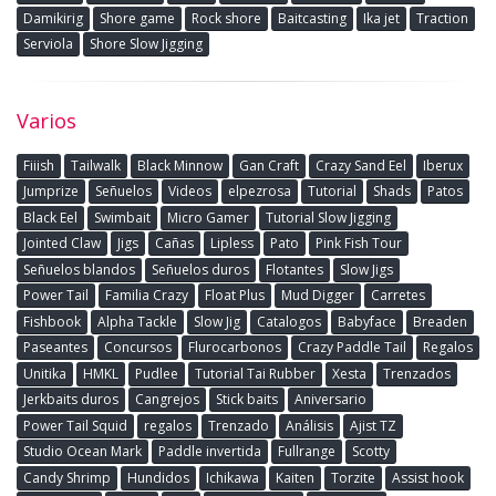
Damikirig
Shore game
Rock shore
Baitcasting
Ika jet
Traction
Serviola
Shore Slow Jigging
Varios
Fiiish
Tailwalk
Black Minnow
Gan Craft
Crazy Sand Eel
Iberux
Jumprize
Señuelos
Videos
elpezrosa
Tutorial
Shads
Patos
Black Eel
Swimbait
Micro Gamer
Tutorial Slow Jigging
Jointed Claw
Jigs
Cañas
Lipless
Pato
Pink Fish Tour
Señuelos blandos
Señuelos duros
Flotantes
Slow Jigs
Power Tail
Familia Crazy
Float Plus
Mud Digger
Carretes
Fishbook
Alpha Tackle
Slow Jig
Catalogos
Babyface
Breaden
Paseantes
Concursos
Flurocarbonos
Crazy Paddle Tail
Regalos
Unitika
HMKL
Pudlee
Tutorial Tai Rubber
Xesta
Trenzados
Jerkbaits duros
Cangrejos
Stick baits
Aniversario
Power Tail Squid
regalos
Trenzado
Análisis
Ajist TZ
Studio Ocean Mark
Paddle invertida
Fullrange
Scotty
Candy Shrimp
Hundidos
Ichikawa
Kaiten
Torzite
Assist hook