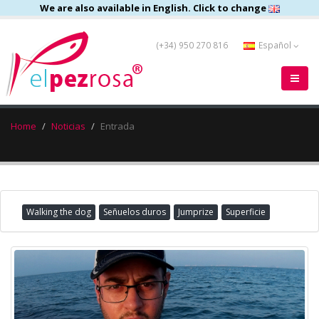
We are also available in English. Click to change
(+34) 950 270 816
Español
Home
Noticias
Entrada
Walking the dog
Señuelos duros
Jumprize
Superficie