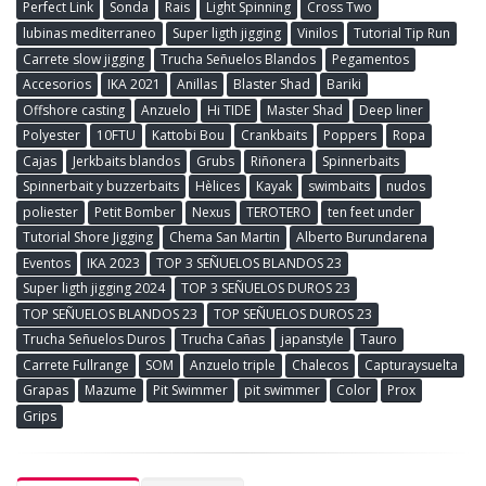
Perfect Link
Sonda
Rais
Light Spinning
Cross Two
lubinas mediterraneo
Super ligth jigging
Vinilos
Tutorial Tip Run
Carrete slow jigging
Trucha Señuelos Blandos
Pegamentos
Accesorios
IKA 2021
Anillas
Blaster Shad
Bariki
Offshore casting
Anzuelo
Hi TIDE
Master Shad
Deep liner
Polyester
10FTU
Kattobi Bou
Crankbaits
Poppers
Ropa
Cajas
Jerkbaits blandos
Grubs
Riñonera
Spinnerbaits
Spinnerbait y buzzerbaits
Hèlices
Kayak
swimbaits
nudos
poliester
Petit Bomber
Nexus
TEROTERO
ten feet under
Tutorial Shore Jigging
Chema San Martin
Alberto Burundarena
Eventos
IKA 2023
TOP 3 SEÑUELOS BLANDOS 23
Super ligth jigging 2024
TOP 3 SEÑUELOS DUROS 23
TOP SEÑUELOS BLANDOS 23
TOP SEÑUELOS DUROS 23
Trucha Señuelos Duros
Trucha Cañas
japanstyle
Tauro
Carrete Fullrange
SOM
Anzuelo triple
Chalecos
Capturaysuelta
Grapas
Mazume
Pit Swimmer
pit swimmer
Color
Prox
Grips