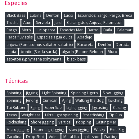
Especies
Black Bass
Lubina
Dentòn
Lucio
Esparidos, Sargo, Pargo, Breca
Trucha
Atún
Serviola
Jurel
Carangidos, Anjova, Palometon
Pargo
Mero
Lucioperca
Especies Mar
Barbo
Baila
Calamar
Perca fluviatilis
Especies agua dulce
Abadejo
anjova (Pomatomus saltator-saltatrix)
Bacoreta
Dentón
Dorada
sepia
bonito (Sarda sarda)
algarín (Belone Belone)
Siluro
espetón (Sphyraena sphyraena)
black bass
Técnicas
Spinning
Jigging
Light Spinning
Spinning Ligero
Slow jigging
Spinning
Jerking
Currican
Ajing
Walking the dog
twiching
Tai Rubber
Eging
Superficie
Light Jigging
Jigcasting
Casting
Texas
Weightless
Ultra light spinning
Streetfishing
Tip Run
Rockfishing
Shore jigging
Vertical
Popping
Casting Mar
Micro jigging
Super Ligh Jigging
slow jigging
Wacky
Free Rig
Carolina
Drop Shot
Volee
Metal Ika
split shot
Darting