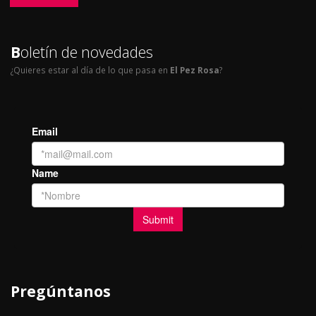
B
oletín de novedades
¿Quieres estar al día de lo que pasa en
El Pez Rosa
?
Pregúntanos